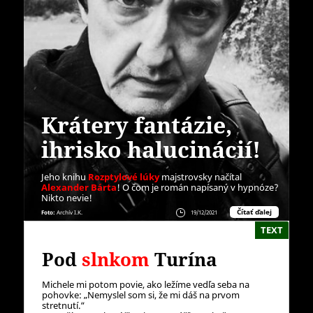
Krátery fantázie,
ihrisko halucinácií!
Jeho knihu
Rozptylové lúky
majstrovsky načítal
Alexander Bárta
! O čom je román napísaný v hypnóze?
Nikto nevie!
Čítať ďalej
Foto:
Archív I.K.
19/12/2021
TEXT
Pod
slnkom
Turína
Michele mi potom povie, ako ležíme vedľa seba na
pohovke: „Nemyslel som si, že mi dáš na prvom
stretnutí.“