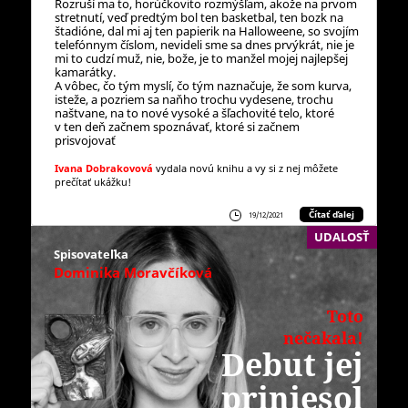
Rozruší ma to, horúčkovito rozmýšľam, akože na prvom
stretnutí, veď predtým bol ten basketbal, ten bozk na
štadióne, dal mi aj ten papierik na Halloweene, so svojím
telefónnym číslom, nevideli sme sa dnes prvýkrát, nie je
mi to cudzí muž, nie, bože, je to manžel mojej najlepšej
kamarátky.
A vôbec, čo tým myslí, čo tým naznačuje, že som kurva,
isteže, a pozriem sa naňho trochu vydesene, trochu
naštvane, na to nové vysoké a šľachovité telo, ktoré
v ten deň začnem spoznávať, ktoré si začnem
prisvojovať
Ivana Dobrakovová
vydala novú knihu a vy si z nej môžete
prečítať ukážku!
Čítať ďalej
19/12/2021
UDALOSŤ
Spisovateľka
Dominika Moravčíková
Toto
nečakala!
Debut jej
priniesol