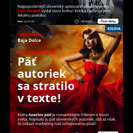
Najpopulárnejší slovenský spisovateľ píšuci rusínsky
Ivan Medeši
vydal novú knihu! Kritika obdivuje jeho
fekálnu poetiku!
Čítať ďalej
Foto:
archív IM
08/10/2021
KNIHA
Spisovateľka
Baja Dolce
Neuveriteľné!
Päť
autoriek
sa stratilo
v texte!
Kniha
Azaelov pád
je romantickým trilerom o konci
sveta. Napísalo ju päť slovenských autoriek, zdá sa však,
že zvíťazil marketing nad schopnosťou písať!