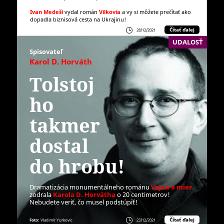
Ivan Medeši
vydal román
Vilkovia
a vy si môžete prečítať ako
dopadla biznisová cesta na Ukrajinu!
Čítať ďalej
28/12/2021
UDALOSŤ
Spisovateľ
Karol D. Horváth
Tolstoj
ho
takmer
dostal
do hrobu!
Dramatizácia monumentálneho románu
Vojna a mier
zodrala
Karola D. Horvátha
o 20 centimetrov!
Nebudete veriť, čo musel podstúpiť!
Čítať ďalej
Foto:
Vladimír Yurkovic
23/12/2021