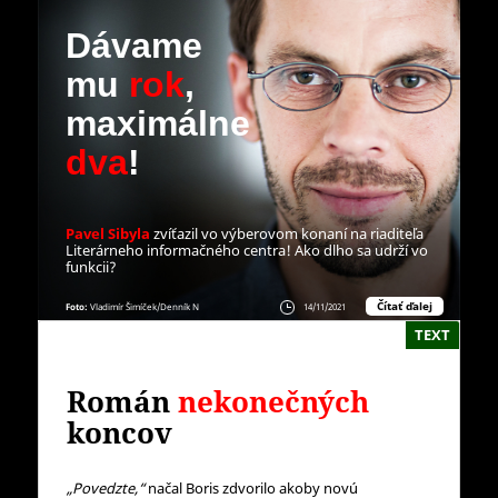
Dávame
mu
rok
,
maximálne
dva
!
Pavel Sibyla
zvíťazil vo výberovom konaní na riaditeľa
Literárneho informačného centra! Ako dlho sa udrží vo
funkcii?
Čítať ďalej
Foto:
Vladimír Šimíček/Denník N
14/11/2021
TEXT
Román
nekonečných
koncov
„Povedzte,“
načal Boris zdvorilo akoby novú