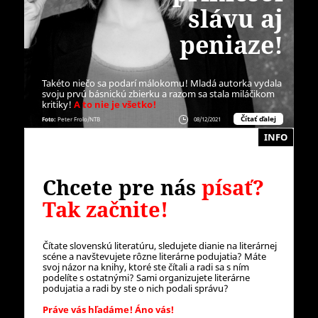
slávu aj
peniaze!
Takéto niečo sa podarí málokomu! Mladá autorka vydala
svoju prvú básnickú zbierku a razom sa stala miláčikom
kritiky!
A to nie je všetko!
Čítať ďalej
Foto:
Peter Frolo/NTB
08/12/2021
INFO
Chcete pre nás
písať?
Tak začnite!
Čítate slovenskú literatúru, sledujete dianie na literárnej
scéne a navštevujete rôzne literárne podujatia? Máte
svoj názor na knihy, ktoré ste čítali a radi sa s ním
podelíte s ostatnými? Sami organizujete literárne
podujatia a radi by ste o nich podali správu?
Práve vás hľadáme! Áno vás!