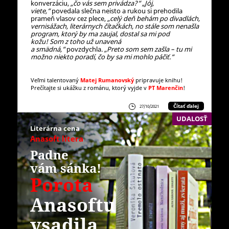
konverzáciu,
„čo vás sem privádza?“ „Jój,
viete,“
povedala slečna neisto a rukou si prehodila
prameň vlasov cez plece,
„celý deň behám po divadlách,
vernisážach, literárnych čítačkách, no stále som nenašla
program, ktorý by ma zaujal, dostal sa mi pod
kožu!
Som z toho už unavená
a smädná,“
povzdychla.
„Preto som sem zašla – tu mi
možno niekto poradí, čo by sa mi mohlo páčiť.“
Veľmi talentovaný
Matej Rumanovský
pripravuje knihu!
Prečítajte si ukážku z románu, ktorý vyjde v
PT Marenčin
!
Čítať ďalej
27/10/2021
UDALOSŤ
Literárna cena
Anasoft litera
Padne
vám sánka!
Porota
Anasoftu
vsadila