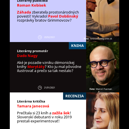
Literárny publicista
Roman Kebísek
Záhada
zberateľa prostonárodných
povestí! Vykradol
Pavol Dobšinský
rozprávky bratov Grimmovcov?
20/02/2021
Foto:
kebisek.blog.sme.sk
KNIHA
Literárny promotér
Dado Nagy
Aké je pozadie vzniku démonickej
knihy
Morytáty
?
Kto ju mal pôvodne
ilustrovať a prečo sa tak nestalo?
21/01/2021
Foto:
Marcel Pazman
RECENZIA
Literárna kritička
Tamara Janecová
Prečítala si 23 kníh a
z
ažila šok
!
Slovenskí debutanti v roku 2019
prestali experimentovať!