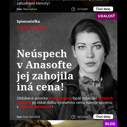
zabudnuté klenoty!
Čítať ďalej
Foto:
Táňa Hojčová
01/12/2021
UDALOSŤ
Spisovateľka
Ivana Gibová
Neúspech
v Anasofte
jej zahojila
iná cena!
Obľúbená autorka
Ivana Gibová
opäť oslavuje!
Eklektik
Bastard
jej získal ďalšiu významnú cenu, navyše spojenú
s
tučnou odmenou
!
Čítať ďalej
Foto:
Peter Frolo/NTB
30/11/2021
BLOG