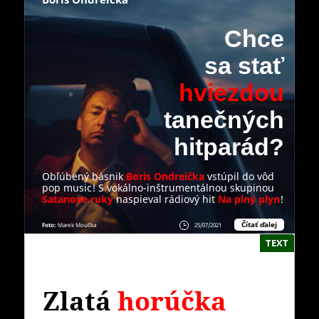
Chce
sa stať
hviezdou
tanečných
hitparád?
Obľúbený básnik
Boris Ondreička
vstúpil do vôd
pop music! S vokálno-inštrumentálnou skupinou
Satanove ruky
naspieval rádiový hit
Na plný plyn
!
Čítať ďalej
Foto:
Marek Moučka
25/07/2021
TEXT
Zlatá
horúčka