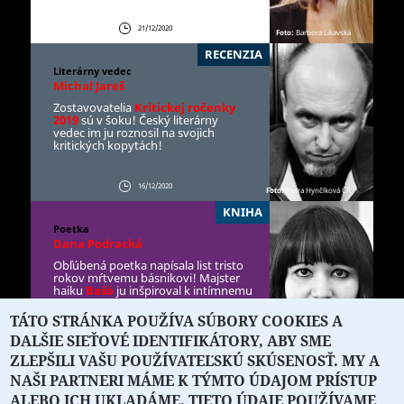
21/12/2020
Foto:
Barbora Likavská
RECENZIA
Literárny vedec
Michal Jareš
Zostavovatelia
Kritickej ročenky
2019
sú v šoku! Český literárny
vedec im ju roznosil na svojich
kritických kopytách!
16/12/2020
Foto:
Petra Hynčíková ČR
KNIHA
Poetka
Dana Podracká
Obľúbená poetka napísala list tristo
rokov mŕtvemu básnikovi! Majster
haiku
Bašó
ju inšpiroval k intímnemu
vyznaniu!
TÁTO STRÁNKA POUŽÍVA SÚBORY COOKIES A
DALŠIE SIEŤOVÉ IDENTIFIKÁTORY, ABY SME
15/12/2020
Foto:
Pavel Kastl
ZLEPŠILI VAŠU POUŽÍVATEĽSKÚ SKÚSENOSŤ. MY A
NAŠI PARTNERI MÁME K TÝMTO ÚDAJOM PRÍSTUP
ALEBO ICH UKLADÁME. TIETO ÚDAJE POUŽÍVAME