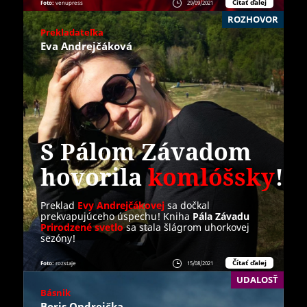
Čítať ďalej
Foto:
venupress
29/09/2021
ROZHOVOR
Prekladateľka
Eva Andrejčáková
S Pálom Závadom
hovorila
komlóšsky
!
Preklad
Evy Andrejčákovej
sa dočkal
prekvapujúceho úspechu! Kniha
Pála Závadu
Prirodzené svetlo
sa stala šlágrom uhorkovej
sezóny!
Čítať ďalej
Foto:
rozstaje
15/08/2021
UDALOSŤ
Básnik
Boris Ondreička