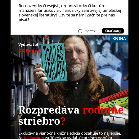
Recenzentky či esejisti, organizátorky či kultúrni
manažéri, fanúšikovia či fanúšičky žánrovej aj umeleckej
slovenskej literatúry! Ozvite sa nám! Začnite pre nás
písať!
Čítať ďalej
05/12/2021
KNIHA
Vydavateľ
KK Bagala
Rozpredáva
rodinné
striebro
?
Exkluzívna vianočná knižná edícia obsahuje to najlepšie,
čo
KK Bagala
za 30 rokov vydal. Čitateľom ponúka