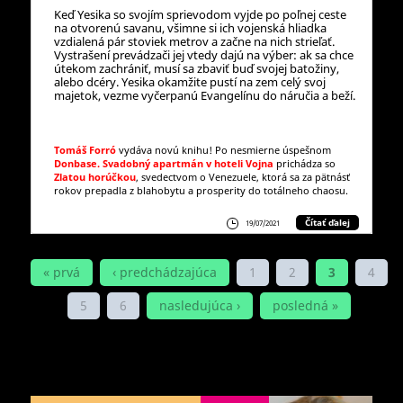
Keď Yesika so svojím sprievodom vyjde po poľnej ceste
na otvorenú savanu, všimne si ich vojenská hliadka
vzdialená pár stoviek metrov a začne na nich strieľať.
Vystrašení prevádzači jej vtedy dajú na výber: ak sa chce
útekom zachrániť, musí sa zbaviť buď svojej batožiny,
alebo dcéry. Yesika okamžite pustí na zem celý svoj
majetok, vezme vyčerpanú Evangelínu do náručia a beží.
Tomáš Forró
vydáva novú knihu! Po nesmierne úspešnom
Donbase. Svadobný apartmán v hoteli Vojna
prichádza so
Zlatou horúčkou
, svedectvom o Venezuele, ktorá sa za pätnásť
rokov prepadla z blahobytu a prosperity do totálneho chaosu.
Čítať ďalej
19/07/2021
STRÁNKY
« prvá
‹ predchádzajúca
1
2
3
4
5
6
nasledujúca ›
posledná »