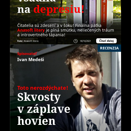
na
depresiu!
Čitatelia sú zdesení a v šoku! Finálna päťka
Anasoft litery
je plná smútku, neliečených tráum
a introvertného tápania!
Čítať ďalej
Foto:
Anasoft litera
18/10/2021
RECENZIA
Spisovateľ
Ivan Medeši
Toto nerozdýchate!
Skvosty
v záplave
hovien