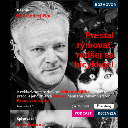
ROZHOVOR
Básnik
Erik Ondrejička
Prestal
rýmovať,
radšej sa
bicykluje!
V exkluzívnom rozhovore
Erik Ondrejička
vysvetľuje,
prečo je jeho zbierka
Volanie
napísaná voľným veršom!
Padne vám sánka!
Čítať ďalej
Foto:
archív E.O.
22/12/2021
PODCAST
RECENZIA
Spisovateľ
Ivan Kolenič