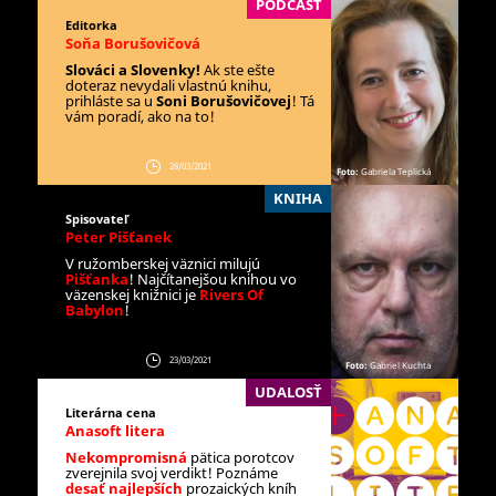
PODCAST
Editorka
Soňa Borušovičová
Slováci a Slovenky!
Ak ste ešte
doteraz nevydali vlastnú knihu,
prihláste sa u
Soni Borušovičovej
! Tá
vám poradí, ako na to!
28/03/2021
Foto:
Gabriela Teplická
KNIHA
Spisovateľ
Peter Pišťanek
V ružomberskej väznici milujú
Pišťanka
! Najčítanejšou knihou vo
väzenskej knižnici je
Rivers Of
Babylon
!
23/03/2021
Foto:
Gabriel Kuchta
UDALOSŤ
Literárna cena
Anasoft litera
Nekompromisná
pätica porotcov
zverejnila svoj verdikt! Poznáme
desať najlepších
prozaických kníh