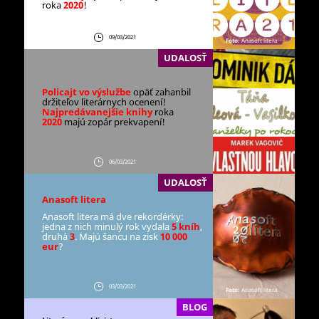
roka
2020
!
09/03/2021
Foto:
Anasoft litera
UDALOSŤ
Editor Editor
Policajt vo výslužbe
opäť zahanbil
držiteľov literárnych ocenení!
Najpredávanejšie knihy
roka
2020
majú zopár prekvapení!
06/03/2021
UDALOSŤ
Anasoft litera
Anasoft litera má dve rekordérky:
jedna z nich minulý rok vydala
5 kníh
,
druhá
3
. Majú šancu na zisk
10 000
eur
?
03/03/2021
Foto:
Anasoft litera
BLOG