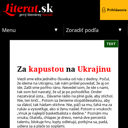
Prihlásenie
Menu
Zoradiť podľa
TEXT
Za
kapustou
na
Ukrajinu
Viezli sme ešte jedného človeka od nás z dediny. Počul,
že ideme na Ukrajinu, tak nám prišiel povedať, že aj on
ide. Zašli sme poňho ráno. Nevedel som, že ide s nami,
tak som bol nasratý, že už je po pohodičke. Onder
nezatváral ústa… Dávame rádio na plné gule, aby stíchol.
Nie, ten kričí… Potom sa ženieme stopäťdesiatkou, aby
sa zľakol, tak hádam stíchne. Nie, páči sa mu, ťahá ma za
rukáv a vysvetľuje, ako si ženu našiel. Potom o vnukoch:
„Vnuk je najlepší basketbalista v dedine.“ Poznám mu
vnuka, čitateľu, chlapec je drevo, nemá dve percentá
talentu, blokuje hru, lopty odletujú, potkýna sa, padá,
udiera sa a plače so sopľami.