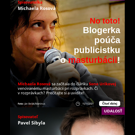
Spisovateľka
Michaela Rosová
No toto!
Blogerka
poúča
publicistku
o
masturbácii
!
Michaela Rosová
sa začítala do článku
Sone Urikovej
venovanému masturbácii pri rozprávkach. Či
v rozprávkach? Prečítajte si a uvidíte!
Čítať ďalej
Foto:
Ján Belák/Martinus
15/11/2021
UDALOSŤ
Spisovateľ
Pavel Sibyla