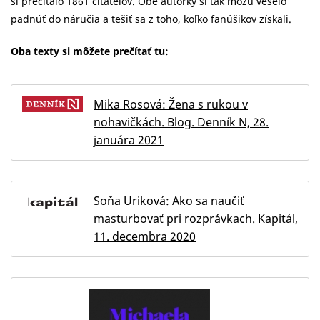
si prečítalo 1861 čitateľov. Obe autorky si tak môžu veselo
padnúť do náručia a tešiť sa z toho, koľko fanúšikov získali.
Oba texty si môžete prečítať tu:
Mika Rosová: Žena s rukou v
nohavičkách. Blog. Denník N, 28.
januára 2021
Soňa Uriková: Ako sa naučiť
masturbovať pri rozprávkach. Kapitál,
11. decembra 2020