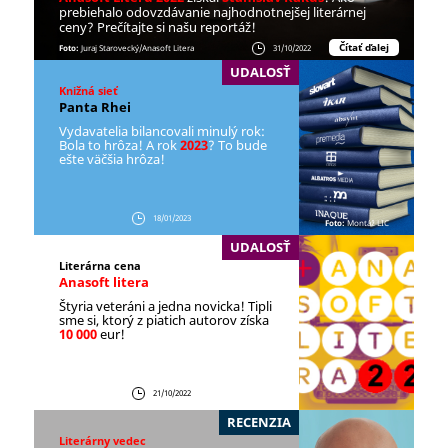
prebiehalo odovzdávanie najhodnotnejšej literárnej
ceny? Prečítajte si našu reportáž!
Čítať ďalej
Foto:
Juraj Starovecký/Anasoft Litera
31/10/2022
UDALOSŤ
Knižná sieť
Panta Rhei
Vydavatelia bilancovali minulý rok:
Bola to hrôza! A rok
2023
? To bude
ešte väčšia hrôza!
18/01/2023
Foto:
Montáž LIC
UDALOSŤ
Literárna cena
Anasoft litera
Štyria veteráni a jedna novicka! Tipli
sme si, ktorý z piatich autorov získa
10 000
eur!
21/10/2022
RECENZIA
Literárny vedec