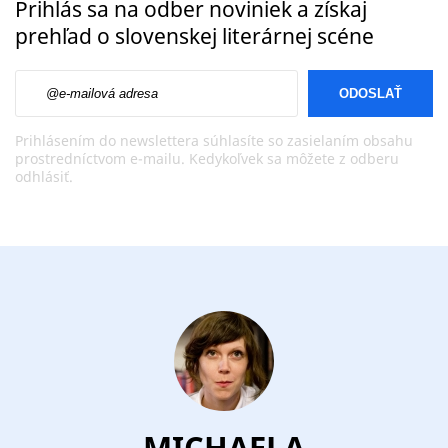
Prihlás sa na odber noviniek a získaj
prehľad o slovenskej literárnej scéne
E-mailová adresa
Prihlásením do newslettera súhlasíte so zasielaním obsahu
prostredníctvom e-mailu. Kedykoľvek sa môžete z odberu
odhlásiť.
MICHAELA