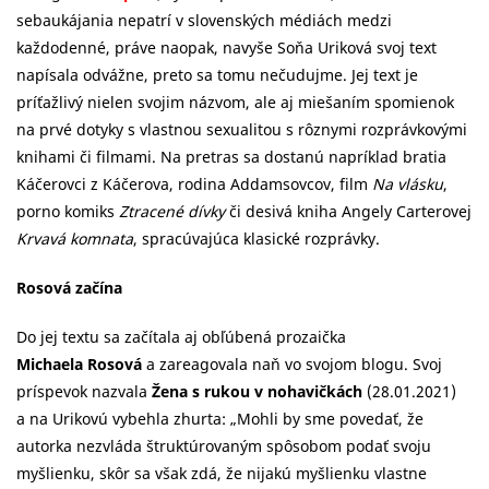
sebaukájania nepatrí v slovenských médiách medzi
každodenné, práve naopak, navyše Soňa Uriková svoj text
napísala odvážne, preto sa tomu nečudujme. Jej text je
príťažlivý nielen svojim názvom, ale aj miešaním spomienok
na prvé dotyky s vlastnou sexualitou s rôznymi rozprávkovými
knihami či filmami. Na pretras sa dostanú napríklad bratia
Káčerovci z Káčerova, rodina Addamsovcov, film
Na vlásku
,
porno komiks
Ztracené dívky
či desivá kniha Angely Carterovej
Krvavá komnata
, spracúvajúca klasické rozprávky.
Rosová začína
Do jej textu sa začítala aj obľúbená prozaička
Michaela Rosová
a zareagovala naň vo svojom blogu. Svoj
príspevok nazvala
Žena s rukou v nohavičkách
(28.01.2021)
a na Urikovú vybehla zhurta: „Mohli by sme povedať, že
autorka nezvláda štruktúrovaným spôsobom podať svoju
myšlienku, skôr sa však zdá, že nijakú myšlienku vlastne