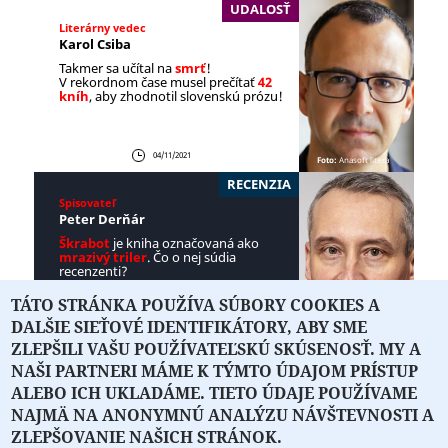
UDALOSŤ
Literárny vedec
Karol Csiba
Takmer sa učítal na
smrť
!
V rekordnom čase musel prečítať
42
kníh
, aby zhodnotil slovenskú prózu!
04/11/2021
Foto:
Anasoft litera
RECENZIA
Spisovateľ
Peter Derňár
Škrabot
je kniha označovaná ako
mrazivý triler
. Čo o nej súdia
recenzenti?
TÁTO STRÁNKA POUŽÍVA SÚBORY COOKIES A
DALŠIE SIEŤOVÉ IDENTIFIKÁTORY, ABY SME
29/10/2021
Foto:
Tibor Géci
ZLEPŠILI VAŠU POUŽÍVATEĽSKÚ SKÚSENOSŤ. MY A
NAŠI PARTNERI MÁME K TÝMTO ÚDAJOM PRÍSTUP
ALEBO ICH UKLADÁME. TIETO ÚDAJE POUŽÍVAME
NAJMÄ NA ANONYMNÚ ANALÝZU NÁVŠTEVNOSTI A
O PORTÁLI
O DRUŽSTVE
SPONZORI
KONTAKT
ZLEPŠOVANIE NAŠICH STRÁNOK.