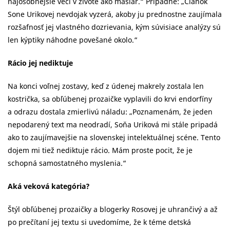
najosobnejšie veci v živote ako mäsiar.“ Prípadne: „Článok
Sone Urikovej nevdojak vyzerá, akoby ju prednostne zaujímala
rozšafnosť jej vlastného dozrievania, kým súvisiace analýzy sú
len kýptiky náhodne povešané okolo.“
Rácio jej nediktuje
Na konci voľnej zostavy, keď z údenej makrely zostala len
kostrička, sa obľúbenej prozaičke vyplavili do krvi endorfíny
a odrazu dostala zmierlivú náladu: „Poznamenám, že jeden
nepodarený text ma neodradí, Soňa Uriková mi stále pripadá
ako to zaujímavejšie na slovenskej intelektuálnej scéne. Tento
dojem mi tiež nediktuje rácio. Mám proste pocit, že je
schopná samostatného myslenia.“
Aká veková kategória?
Štýl obľúbenej prozaičky a blogerky Rosovej je uhrančivý a až
po prečítaní jej textu si uvedomíme, že k téme detská