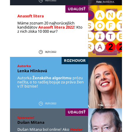
09/01/2022
Foto:
Archív H.K.
UDALOSŤ
Anasoft litera
Máme zoznam 20 najhorúcejších
kandidátov
Anasoft litera 2022
! Kto
z nich získa 10 000 eur?
06/01/2022
ROZHOVOR
Autorka
Lenka Hlinková
Autorka
Ženského algoritmu
prózu
nečíta, o to radšej bojuje za práva žien
v IT biznise!
05/01/2022
Foto:
archív LH
UDALOSŤ
Spisovateľ
Dušan Mitana
Dušan Mitana bol online! Ako
Hevier