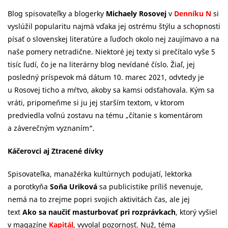
Blog spisovateľky a blogerky
Michaely Rosovej
v
Denníku N
si
vyslúžil popularitu najmä vďaka jej ostrému štýlu a schopnosti
písať o slovenskej literatúre a ľuďoch okolo nej zaujímavo a na
naše pomery netradične. Niektoré jej texty si prečítalo vyše 5
tisíc ľudí, čo je na literárny blog nevídané číslo. Žiaľ, jej
posledný príspevok má dátum 10. marec 2021, odvtedy je
u Rosovej ticho a mŕtvo, akoby sa kamsi odsťahovala. Kým sa
vráti, pripomeňme si ju jej starším textom, v ktorom
predviedla voľnú zostavu na tému „čítanie s komentárom
a záverečným vyznaním“.
Káčerovci aj Ztracené dívky
Spisovateľka, manažérka kultúrnych podujatí, lektorka
a porotkyňa
Soňa Uriková
sa publicistike príliš nevenuje,
nemá na to zrejme popri svojich aktivitách čas, ale jej
text
Ako sa naučiť masturbovať pri rozprávkach
, ktorý vyšiel
v magazíne
Kapitál
, vyvolal pozornosť. Nuž, téma