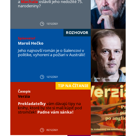
a
Machala
oslávili jeho nedožité 75.
narodeniny?
13/12/2021
ROZHOVOR
Spisovateľ
Maroš Hečko
Jeho najnovší román je o šialencovi v
politike, vyhorení a požiari v Austrálii!
12/12/2021
Foto:
Gabriel Kuchta
TIP NA ČÍTANIE
Časopis
Verzia
Prekladateľky
vám dávajú tipy na
knihy, ktoré by ste si mali kúpiť pod
stromček!
Padne vám sánka!
05/12/2021