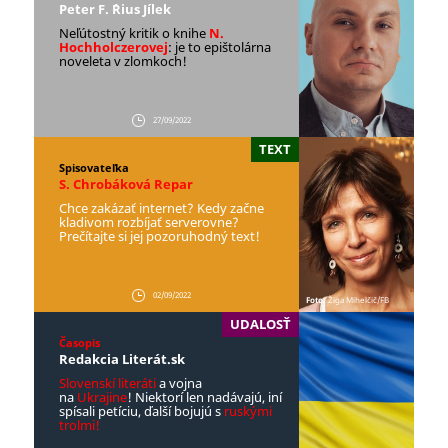
Peter F. ´Rius Jílek
Neľútostný kritik o knihe
N.
Hochholczerovej
: je to epištolárna
noveleta v zlomkoch!
27/09/2022
TEXT
Spisovateľka
S. Chrobáková Repar
Chce zakázať internet? Kedy začne
kladivom rozbíjať serverovne?
Prečítajte si jej pozoruhodný text!
02/09/2022
Foto:
Žiga Mihelčič/FB
UDALOSŤ
Časopis
Redakcia Literát.sk
Slovenskí literáti
a vojna
na
Ukrajine
! Niektorí len nadávajú, iní
spísali petíciu, ďalší bojujú s
ruskými
trolmi!