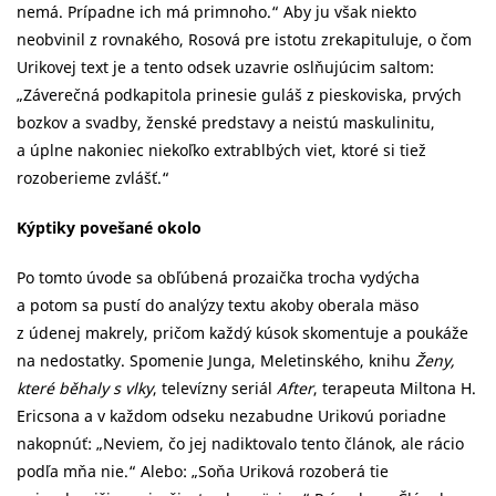
nemá. Prípadne ich má primnoho.“ Aby ju však niekto
neobvinil z rovnakého, Rosová pre istotu zrekapituluje, o čom
Urikovej text je a tento odsek uzavrie oslňujúcim saltom:
„Záverečná podkapitola prinesie guláš z pieskoviska, prvých
bozkov a svadby, ženské predstavy a neistú maskulinitu,
a úplne nakoniec niekoľko extrablbých viet, ktoré si tiež
rozoberieme zvlášť.“
Kýptiky povešané okolo
Po tomto úvode sa obľúbená prozaička trocha vydýcha
a potom sa pustí do analýzy textu akoby oberala mäso
z údenej makrely, pričom každý kúsok skomentuje a poukáže
na nedostatky. Spomenie Junga, Meletinského, knihu
Ženy,
které běhaly s vlky
, televízny
seriál
After
, terapeuta Miltona H.
Ericsona a v každom odseku nezabudne Urikovú poriadne
nakopnúť: „Neviem, čo jej nadiktovalo tento článok, ale rácio
podľa mňa nie.“ Alebo: „Soňa Uriková rozoberá tie