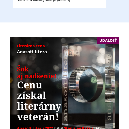
UDALOSŤ
Literárna cena
Anasoft litera
Šok
aj nadšenie!
Cenu
získal
literárny
veterán!
Anasoft Literu 2022
získal
Stanislav Rakús
! Ako