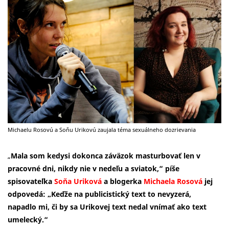
Michaelu Rosovú a Soňu Urikovú zaujala téma sexuálneho dozrievania
„
Mala som kedysi dokonca záväzok masturbovať len v
pracovné dni, nikdy nie v nedeľu a sviatok,“ píše
spisovateľka
Soňa Uriková
a blogerka
Michaela Rosová
jej
odpovedá: „
Keďže na publicistický text to nevyzerá,
napadlo mi, či by sa Urikovej text nedal vnímať ako text
umelecký.“