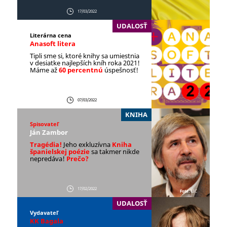
17/03/2022
UDALOSŤ
Literárna cena
Anasoft litera
Tipli sme si, ktoré knihy sa umiestnia
v desiatke najlepších kníh roka 2021!
Máme až
60 percentnú
úspešnosť!
07/03/2022
KNIHA
Spisovateľ
Ján Zambor
Tragédia!
Jeho exkluzívna
Kniha
španielskej poézie
sa takmer nikde
nepredáva!
Prečo?
17/02/2022
Foto:
LIC
UDALOSŤ
Vydavateľ
KK Bagala