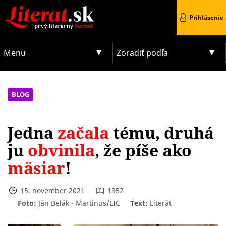
Prihlásenie
Menu
Zoradiť podľa
BLOG
Jedna
začala
tému, druhá
ju
obvinila
, že píše ako
mäsiar
!
15. november 2021
1352
Foto:
Ján Belák - Martinus/LIC
Text:
Literát