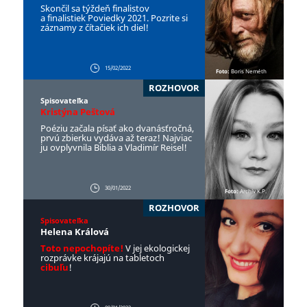
Skončil sa týždeň finalistov
a finalistiek Poviedky 2021. Pozrite si
záznamy z čítačiek ich diel!
15/02/2022
Foto:
Boris Neméth
ROZHOVOR
Spisovateľka
Kristýna Peštová
Poéziu začala písať ako dvanásťročná,
prvú zbierku vydáva až teraz! Najviac
ju ovplyvnila Biblia a Vladimír Reisel!
30/01/2022
Foto:
Archív K.P.
ROZHOVOR
Spisovateľka
Helena Králová
Toto nepochopíte!
V jej ekologickej
rozprávke krájajú na tabletoch
cibuľu
!