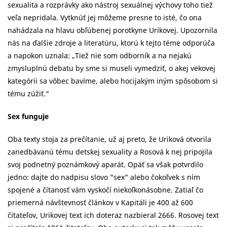
sexualita a rozprávky ako nástroj sexuálnej výchovy toho tiež
veľa nepridala. Vytknúť jej môžeme presne to isté, čo ona
nahádzala na hlavu obľúbenej porotkyne Urikovej. Upozornila
nás na ďalšie zdroje a literatúru, ktorú k tejto téme odporúča
a napokon uznala: „Tiež nie som odborník a na nejakú
zmysluplnú debatu by sme si museli vymedziť, o akej vekovej
kategórii sa vôbec bavíme, alebo hocijakým iným spôsobom si
tému zúžiť.“
Sex funguje
Oba texty stoja za prečítanie, už aj preto, že Uriková otvorila
zanedbávanú tému detskej sexuality a Rosová k nej pripojila
svoj podnetný poznámkový aparát. Opäť sa však potvrdilo
jedno: dajte do nadpisu slovo "sex" alebo čokoľvek s ním
spojené a čítanosť vám vyskočí niekoľkonásobne. Zatiaľ čo
priemerná návštevnosť článkov v Kapitáli je 400 až 600
čitateľov, Urikovej text ich doteraz nazbieral 2666. Rosovej text