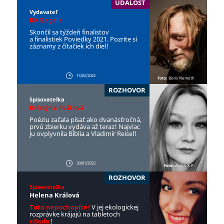
UDALOSŤ
Vydavateľ
KK Bagala
Skončil sa týždeň finalistov
a finalistiek Poviedky 2021. Pozrite si
záznamy z čítačiek ich diel!
15/02/2022
Foto:
Boris Neméth
ROZHOVOR
Spisovateľka
Kristýna Peštová
Poéziu začala písať ako dvanásťročná,
prvú zbierku vydáva až teraz! Najviac
ju ovplyvnila Biblia a Vladimír Reisel!
30/01/2022
Foto:
Archív K.P.
ROZHOVOR
Spisovateľka
Helena Králová
Toto nepochopíte!
V jej ekologickej
rozprávke krájajú na tabletoch
cibuľu
!