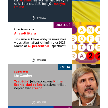
na
Ukrajine
! Niektorí len nadávajú, iní
spísali petíciu, ďalší bojujú s
ruskými
trolmi!
17/03/2022
UDALOSŤ
Literárna cena
Anasoft litera
Tipli sme si, ktoré knihy sa umiestnia
v desiatke najlepších kníh roka 2021!
Máme až
60 percentnú
úspešnosť!
07/03/2022
KNIHA
Spisovateľ
Ján Zambor
Tragédia!
Jeho exkluzívna
Kniha
španielskej poézie
sa takmer nikde
nepredáva!
Prečo?
17/02/2022
Foto:
LIC