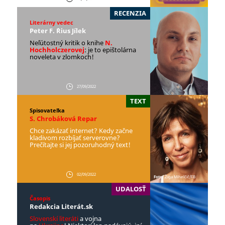
RECENZIA
Literárny vedec
Peter F. ´Rius Jílek
Neľútostný kritik o knihe
N.
Hochholczerovej
: je to epištolárna
noveleta v zlomkoch!
27/09/2022
TEXT
Spisovateľka
S. Chrobáková Repar
Chce zakázať internet? Kedy začne
kladivom rozbíjať serverovne?
Prečítajte si jej pozoruhodný text!
02/09/2022
Foto:
Žiga Mihelčič/FB
UDALOSŤ
Časopis
Redakcia Literát.sk
Slovenskí literáti
a vojna