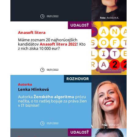
09/01/2022
Foto:
Archív H.K.
UDALOSŤ
Anasoft litera
Máme zoznam 20 najhorúcejších
kandidátov
Anasoft litera 2022
! Kto
z nich získa 10 000 eur?
06/01/2022
ROZHOVOR
Autorka
Lenka Hlinková
Autorka
Ženského algoritmu
prózu
nečíta, o to radšej bojuje za práva žien
v IT biznise!
05/01/2022
Foto:
archív LH
UDALOSŤ