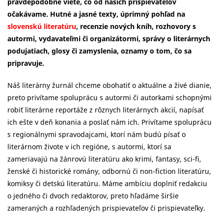
pravdepodobne viete, čo od našich prispievateľov
očakávame. Hutné a jasné texty, úprimný pohľad na
slovenskú literatúru
, recenzie nových kníh, rozhovory s
autormi, vydavateľmi či organizátormi, správy o literárnych
podujatiach, glosy či zamyslenia, oznamy o tom, čo sa
pripravuje.
Náš literárny žurnál chceme obohatiť o aktuálne a živé dianie,
preto privítame spoluprácu s autormi či autorkami schopnými
robiť literárne reportáže z rôznych literárnych akcií, napísať
ich ešte v deň konania a poslať nám ich. Privítame spoluprácu
s regionálnymi spravodajcami, ktorí nám budú písať o
literárnom živote v ich regióne, s autormi, ktorí sa
zameriavajú na žánrovú literatúru ako krimi, fantasy, sci-fi,
ženské či historické romány, odbornú či non-fiction literatúru,
komiksy či detskú literatúru. Máme ambíciu doplniť redakciu
o jedného či dvoch redaktorov, preto hľadáme širšie
zameraných a rozhľadených prispievateľov či prispievateľky.