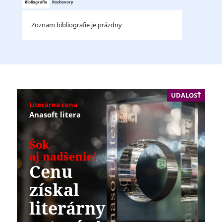
Bibliografia
Rozhovory
Zoznam bibliografie je prázdny
UDALOSŤ
Literárna cena
Anasoft litera
Šok
aj nadšenie!
Cenu
získal
literárny