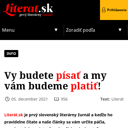
Prihlásenie
Menu
Zoradiť podľa
INFO
Vy budete
písať
a my
vám budeme
platiť
!
05. december 2021
956
Text:
Literát
Literát.sk
je prvý slovenský literárny žurnál a keďže ho
pravidelne čítate a naše články sa vám určite páčia,