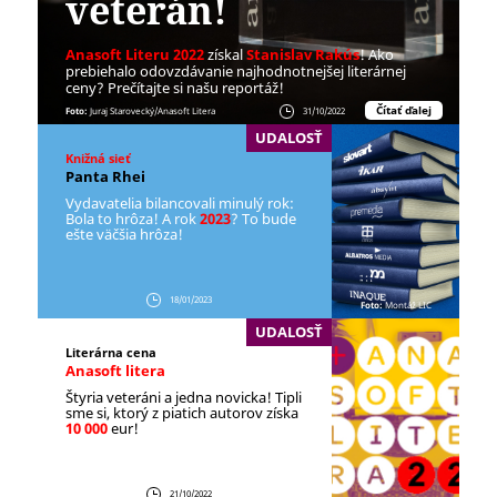
veterán!
Anasoft Literu 2022
získal
Stanislav Rakús
! Ako
prebiehalo odovzdávanie najhodnotnejšej literárnej
ceny? Prečítajte si našu reportáž!
Čítať ďalej
Foto:
Juraj Starovecký/Anasoft Litera
31/10/2022
UDALOSŤ
Knižná sieť
Panta Rhei
Vydavatelia bilancovali minulý rok:
Bola to hrôza! A rok
2023
? To bude
ešte väčšia hrôza!
18/01/2023
Foto:
Montáž LIC
UDALOSŤ
Literárna cena
Anasoft litera
Štyria veteráni a jedna novicka! Tipli
sme si, ktorý z piatich autorov získa
10 000
eur!
21/10/2022