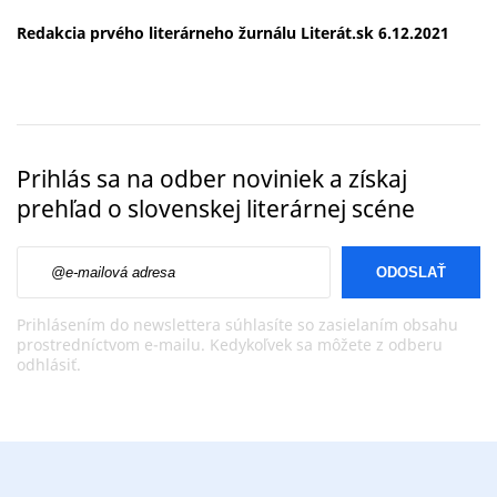
Redakcia prvého literárneho žurnálu Literát.sk 6.12.2021
Prihlás sa na odber noviniek a získaj
prehľad o slovenskej literárnej scéne
E-mailová adresa
Prihlásením do newslettera súhlasíte so zasielaním obsahu
prostredníctvom e-mailu. Kedykoľvek sa môžete z odberu
odhlásiť.