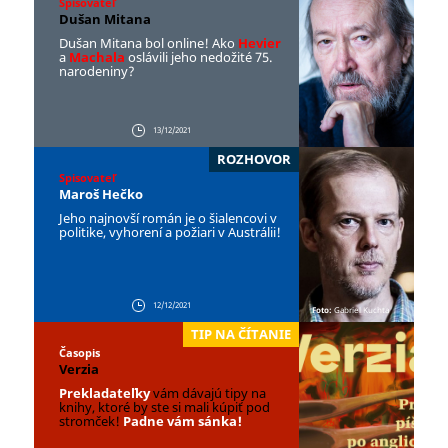
Spisovateľ
Dušan Mitana
Dušan Mitana bol online! Ako
Hevier
a
Machala
oslávili jeho nedožité 75.
narodeniny?
13/12/2021
ROZHOVOR
Spisovateľ
Maroš Hečko
Jeho najnovší román je o šialencovi v
politike, vyhorení a požiari v Austrálii!
12/12/2021
Foto:
Gabriel Kuchta
TIP NA ČÍTANIE
Časopis
Verzia
Prekladateľky
vám dávajú tipy na
knihy, ktoré by ste si mali kúpiť pod
stromček!
Padne vám sánka!