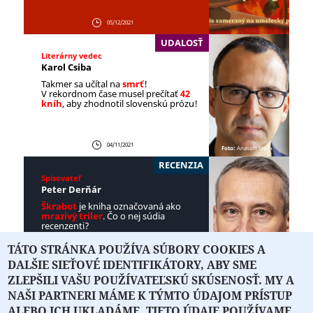
05/12/2021
UDALOSŤ
Literárny vedec
Karol Csiba
Takmer sa učítal na
smrť
!
V rekordnom čase musel prečítať
42
kníh
, aby zhodnotil slovenskú prózu!
04/11/2021
Foto:
Anasoft litera
RECENZIA
Spisovateľ
Peter Derňár
Škrabot
je kniha označovaná ako
mrazivý triler
. Čo o nej súdia
recenzenti?
TÁTO STRÁNKA POUŽÍVA SÚBORY COOKIES A
DALŠIE SIEŤOVÉ IDENTIFIKÁTORY, ABY SME
29/10/2021
Foto:
Tibor Géci
ZLEPŠILI VAŠU POUŽÍVATEĽSKÚ SKÚSENOSŤ. MY A
NAŠI PARTNERI MÁME K TÝMTO ÚDAJOM PRÍSTUP
ALEBO ICH UKLADÁME. TIETO ÚDAJE POUŽÍVAME