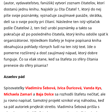
(autor, vydavateľstvo, fanúšik) vytvorí zoznam čitateľov, ktorí
dostanú jednu knihu. Najskôr ju číta Čitateľ 1, ktorý do nej
píše svoje poznámky, vyznačuje zaujímavé pasáže, skrátka,
delí sa o svoje pocity pri čítaní. Následne ten istý výtlačok
pošle Čitateľovi 2, ten tiež urobí poznámky a takto sa
pokračuje až po posledného čitateľa, ktorý knihu odošle späť k
organizátorovi. Výsledkom štafety je hojne popísaná kniha
obsahujúca pohľady rôznych ľudí na ten istý text. Ide o
pomerne rozšírený a dosť zaujímavý nápad, ktorý dobre
funguje. Čo sa však stane, keď sa štafeta zo sféry čítania
prenesie do sféry písania?
Azaelov pád
Spisovateľky
Vladimíra Šebová
,
Ivica Ďuricová
,
Vanda Kys
,
Michaela Zamari
a
Baja Dolce
sa rozhodli štafetu nečítať, ale
ju rovno napísať. Samotný projekt vznikol vraj náhodou, keď
sa päť autoriek prvýkrát stretlo. Vladimíra Šebová prišla s