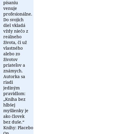
písaniu
venuje
profesionálne.
Do svojich
diel vkladá
vždy niečo z
reálneho
života, či už
vlastného
alebo zo
životov
priateľov a
známych.
Autorka sa
riadi
jediným
pravidlom:
„Kniha bez
hlbšej
myšlienky je
ako človek
bez duše.“
Knihy: Placebo
On