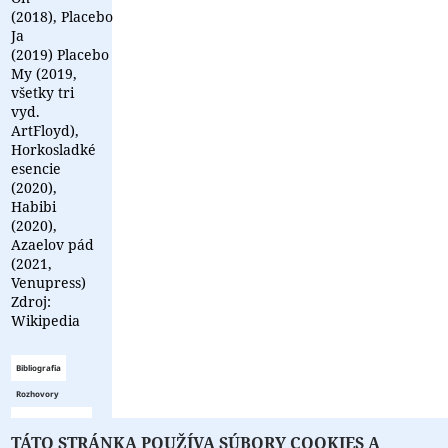
(2018), Placebo
Ja
(2019) Placebo
My (2019,
všetky tri
vyd.
ArtFloyd),
Horkosladké
esencie
(2020),
Habibi
(2020),
Azaelov pád
(2021,
Venupress)
Zdroj:
Wikipedia
Bibliografia
Rozhovory
Zoznam
TÁTO STRÁNKA POUŽÍVA SÚBORY COOKIES A
bibliografie