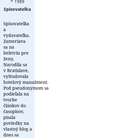
* 1989
Spisovateľka
Spisovateľka
a
vydavateľka.
Zameriava
sa na
beletriu pre
ženy.
Narodila sa
v Bratislave,
vyštudovala
hotelový manažment.
Pod pseudonymom sa
podieľala na
tvorbe
článkov do
časopisov,
písala
poviedky na
vlastný blog a
dnes sa