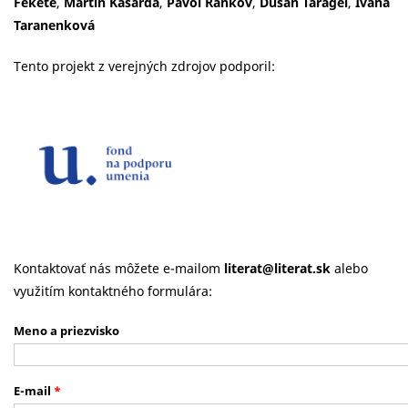
Fekete
,
Martin Kasarda
,
Pavol Rankov
,
Dušan Taragel
,
Ivana
Taranenková
Tento projekt z verejných zdrojov podporil:
Kontaktovať nás môžete e-mailom
literat@literat.sk
alebo
využitím kontaktného formulára:
Meno a priezvisko
E-mail
*