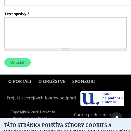
Text správy
*
O PORTÁLI
O DRUŽSTVE
SPONZORI
KONTAKT
Projekt z verejných fondov podporil
Copyright © 2026 Literát.sk
Cookie preferencie
Všetky práva vyhradené.
literat@literat.sk
Created by
ActivIT
TÁTO STRÁNKA POUŽÍVA SÚBORY COOKIES A