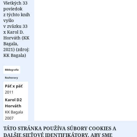
Všetkých 33
poviedok
z týchto kníh
vyšlo
v zväzku 33
x Karol D.
Horváth (KK
Bagala,
2021) (zdroj:
KK Bagala)
Bibliografia
Rozhovory
Päť x päť
2011
Karol D2
Horváth
KK Bagala
2007
Karol 3D
TÁTO STRÁNKA POUŽÍVA SÚBORY COOKIES A
▼ zobraziť
Horváth
DALŠIE SIEŤOVÉ IDENTIFIKÁTORY, ABY SME
viac ▼