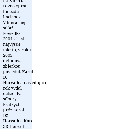
na Záhorí,
rovno oproti
hniezdu
bocianov.
V literárnej
súťaži
Poviedka
2004 získal
najvyššie
miesto, v roku
2005
debutoval
zbierkou
poviedok Karol
D.
Horváth a nasledujúci
rok vydal
ďalšie dva
súbory
krátkych
próz Karol
D2
Horváth a Karol
3D Horváth.