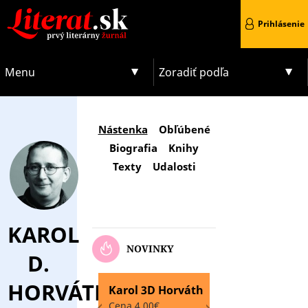
Prihlásenie
Menu
Zoradiť podľa
Nástenka
Obľúbené
Biografia
Knihy
Texty
Udalosti
KAROL
NOVINKY
D.
HORVÁTH
Karol 3D Horváth
Karol D2 Horvá
Cena 4.00€
Cena 4.00€