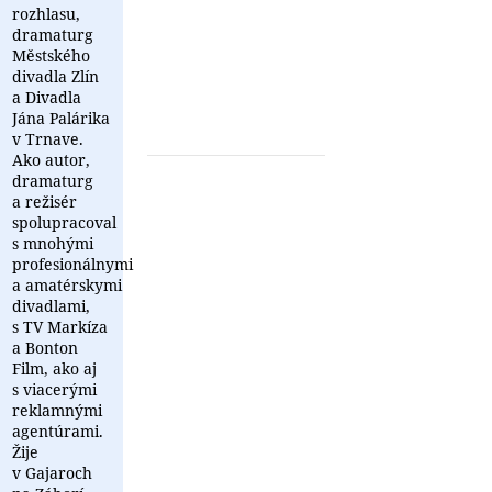
je
piatich
rozhlasu,
modrá.
mesiacov
dramaturg
publikovať
Městského
až
divadla Zlín
dve
a Divadla
...
Jána Palárika
v Trnave.
Ako autor,
dramaturg
a režisér
spolupracoval
s mnohými
profesionálnymi
a amatérskymi
divadlami,
s TV Markíza
a Bonton
Film, ako aj
s viacerými
reklamnými
agentúrami.
Žije
v Gajaroch