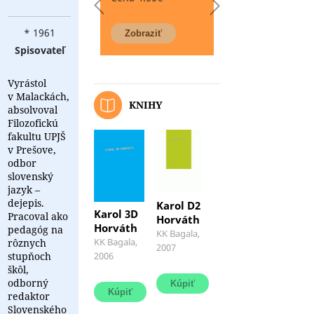
* 1961
Spisovateľ
Vyrástol
v Malackách,
KNIHY
absolvoval
Filozofickú
fakultu UPJŠ
v Prešove,
odbor
slovenský
jazyk –
dejepis.
Karol D2
Karol 3D
Pracoval ako
Horváth
Horváth
pedagóg na
Máloktorému
KK Bagala,
Tretia
KK Bagala,
rôznych
spisovateľovi
2007
zbierka
stupňoch
2006
sa
poviedok
škôl,
podarí
Karola
odborný
v
D.
redaktor
priebehu
Horvátha
necelých
Slovenského