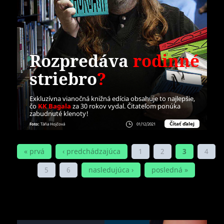
Rozpredáva
rodinné
striebro
?
Exkluzívna vianočná knižná edícia obsahuje to najlepšie,
čo
KK Bagala
za 30 rokov vydal. Čitateľom ponúka
zabudnuté klenoty!
Čítať ďalej
Foto:
Táňa Hojčová
01/12/2021
STRÁNKY
« prvá
‹ predchádzajúca
1
2
3
4
5
6
nasledujúca ›
posledná »