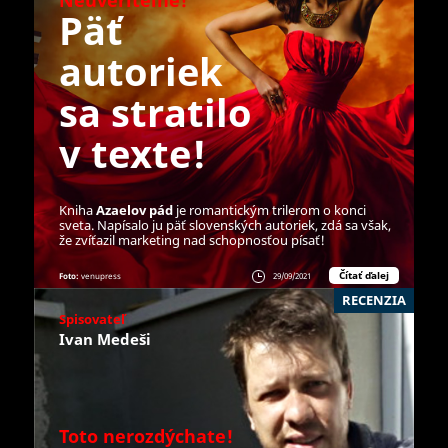
Neuveriteľné!
Päť
autoriek
sa stratilo
v texte!
Kniha
Azaelov pád
je romantickým trilerom o konci
sveta. Napísalo ju päť slovenských autoriek, zdá sa však,
že zvíťazil marketing nad schopnosťou písať!
Čítať ďalej
Foto:
venupress
29/09/2021
RECENZIA
Spisovateľ
Ivan Medeši
Toto nerozdýchate!