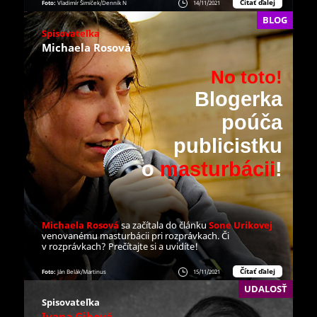
Čítať ďalej
Foto:
Vladimír Šimíček/Denník N
14/11/2021
BLOG
Spisovateľka
Michaela Rosová
No toto!
Blogerka
poúča
publicistku
o
masturbácii
!
Michaela Rosová
sa začítala do článku
Sone Urikovej
venovanému masturbácii pri rozprávkach. Či
v rozprávkach? Prečítajte si a uvidíte!
Čítať ďalej
Foto:
Ján Belák/Martinus
15/11/2021
UDALOSŤ
Spisovateľka
Ivana Gibová