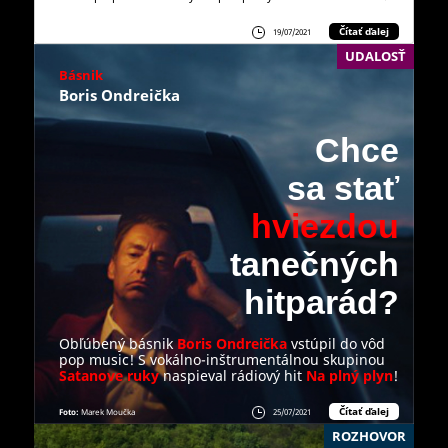
Čítať ďalej
19/07/2021
UDALOSŤ
Básnik
Boris Ondreička
Chce
sa stať
hviezdou
tanečných
hitparád?
Obľúbený básnik
Boris Ondreička
vstúpil do vôd
pop music! S vokálno-inštrumentálnou skupinou
Satanove ruky
naspieval rádiový hit
Na plný plyn
!
Čítať ďalej
Foto:
Marek Moučka
25/07/2021
ROZHOVOR