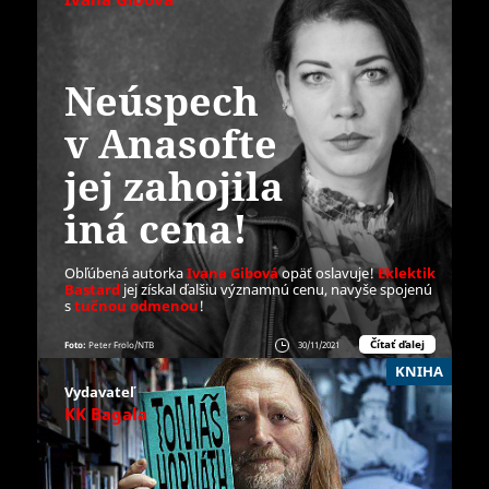
Neúspech
v Anasofte
jej zahojila
iná cena!
Obľúbená autorka
Ivana Gibová
opäť oslavuje!
Eklektik
Bastard
jej získal ďalšiu významnú cenu, navyše spojenú
s
tučnou odmenou
!
Čítať ďalej
Foto:
Peter Frolo/NTB
30/11/2021
KNIHA
Vydavateľ
KK Bagala