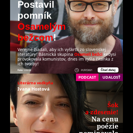
Postavil
pomník
Osamelým
bežcom
!
Verejne žiadali, aby ich vyškrtli zo slovenskej
literatúry! Básnická skupina
Osamelí bežci
kedysi
provokovala komunistov, dnes im vyšla čítanka z
ich tvorby!
Čítať ďalej
Foto:
Literát
01/07/2021
PODCAST
UDALOSŤ
Literárna vedkyňa
Ivana Hostová
Šok
a zdesenie!
Na cenu
poézie