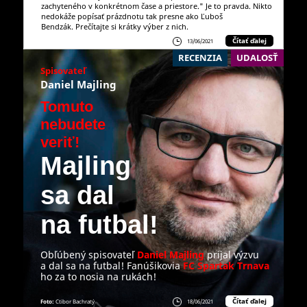
zachyteného v konkrétnom čase a priestore." Je to pravda. Nikto
nedokáže popísať prázdnotu tak presne ako Ľuboš
Bendzák. Prečítajte si krátky výber z nich.
Čítať ďalej
13/06/2021
RECENZIA
UDALOSŤ
Spisovateľ
Daniel Majling
Tomuto
nebudete
veriť!
Majling
sa dal
na futbal!
Obľúbený spisovateľ
Daniel Majling
prijal výzvu
a dal sa na futbal! Fanúšikovia
FC Spartak Trnava
ho za to nosia na rukách!
Čítať ďalej
Foto:
Ctibor Bachratý
18/06/2021