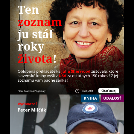
Ten
zoznam
ju stál
roky
života
!
Obľúbená prekladateľka
Julia Sherwood
zisťovala, ktoré
slovenské knihy vyšli v
USA
za ostatných 150 rokov
! Z jej
zoznamu vám padne sánka!
Čítať ďalej
Foto:
Marzena Pogorzaly
26/06/2021
KNIHA
UDALOSŤ
Vydavateľ
Peter Milčák