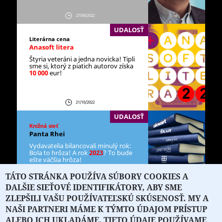
27/09/2022
UDALOSŤ
Literárna cena
Anasoft litera
Štyria veteráni a jedna novicka! Tipli
sme si, ktorý z piatich autorov získa
10 000
eur!
21/10/2022
UDALOSŤ
Knižná sieť
Panta Rhei
Vydavatelia bilancovali minulý rok:
Bola to hrôza! A rok
2023
? To bude
ešte väčšia hrôza!
TÁTO STRÁNKA POUŽÍVA SÚBORY COOKIES A
DALŠIE SIEŤOVÉ IDENTIFIKÁTORY, ABY SME
18/01/2023
Foto:
Montáž LIC
ZLEPŠILI VAŠU POUŽÍVATEĽSKÚ SKÚSENOSŤ. MY A
NAŠI PARTNERI MÁME K TÝMTO ÚDAJOM PRÍSTUP
ALEBO ICH UKLADÁME. TIETO ÚDAJE POUŽÍVAME