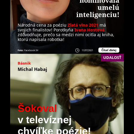
nominovala
umelú
inteligenciu!
Národná cena za poéziu
Zlatá vlna 2021
má
svojich finalistov! Porotkyňa
Ivana Hostová
zdôvodňuje, prečo sa medzi nimi ocitla aj kniha,
ktorú napísala robotka!
Čítať ďalej
Foto:
Facebook IH
11/07/2021
UDALOSŤ
Básnik
Michal Habaj
Šokoval
v televíznej
chvíľke poézie!