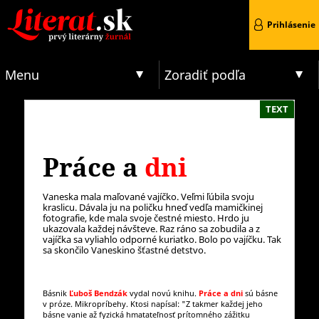
Prihlásenie
Menu
Zoradiť podľa
TEXT
Práce a
dni
Vaneska mala maľované vajíčko. Veľmi ľúbila svoju
kraslicu. Dávala ju na poličku hneď vedľa mamičkinej
fotografie, kde mala svoje čestné miesto. Hrdo ju
ukazovala každej návšteve. Raz ráno sa zobudila a z
vajíčka sa vyliahlo odporné kuriatko. Bolo po vajíčku. Tak
sa skončilo Vaneskino šťastné detstvo.
Básnik
Ľuboš Bendzák
vydal novú knihu.
Práce a dni
sú básne
v próze. Mikropríbehy. Ktosi napísal: "Z takmer každej jeho
básne vanie až fyzická hmatateľnosť prítomného zážitku