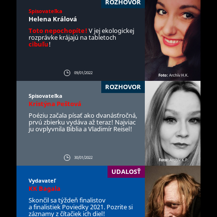
ROZHOVOR
Spisovateľka
Helena Králová
Toto nepochopíte!
V jej ekologickej
rozprávke krájajú na tabletoch
cibuľu
!
09/01/2022
Foto:
Archív H.K.
ROZHOVOR
Spisovateľka
Kristýna Peštová
Poéziu začala písať ako dvanásťročná,
prvú zbierku vydáva až teraz! Najviac
ju ovplyvnila Biblia a Vladimír Reisel!
30/01/2022
Foto:
Archív K.P.
UDALOSŤ
Vydavateľ
KK Bagala
Skončil sa týždeň finalistov
a finalistiek Poviedky 2021. Pozrite si
záznamy z čítačiek ich diel!