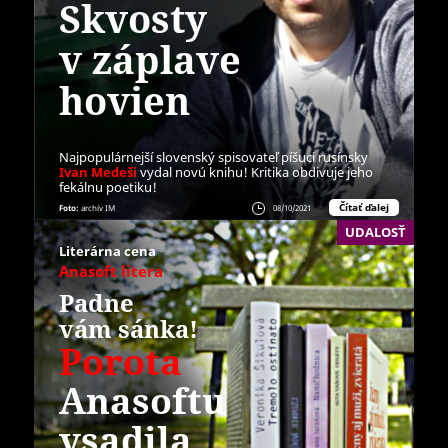
Skvosty
v záplave
hovien
Najpopulárnejší slovenský spisovateľ píšuci rusínsky
Ivan Medeši
vydal novú knihu! Kritika obdivuje jeho
fekálnu poetiku!
Čítať ďalej
Foto:
archív IM
08/10/2021
UDALOSŤ
Literárna cena
Anasoft litera
Padne
vám sánka!
Porota
Anasoftu
vsadila