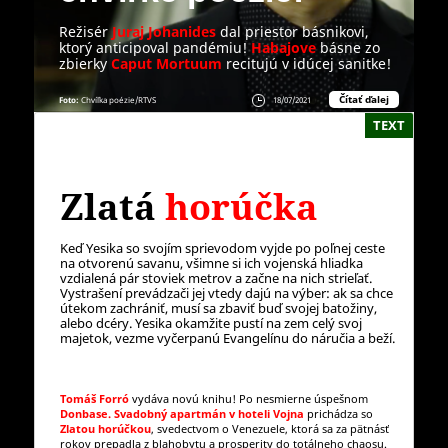
Režisér
Juraj Johanides
dal priestor básnikovi,
ktorý anticipoval pandémiu!
Habajove
básne zo
zbierky
Caput Mortuum
recitujú v idúcej sanitke!
Čítať ďalej
Foto:
Chvíľka poézie/RTVS
18/07/2021
TEXT
Zlatá
horúčka
Keď Yesika so svojím sprievodom vyjde po poľnej ceste
na otvorenú savanu, všimne si ich vojenská hliadka
vzdialená pár stoviek metrov a začne na nich strieľať.
Vystrašení prevádzači jej vtedy dajú na výber: ak sa chce
útekom zachrániť, musí sa zbaviť buď svojej batožiny,
alebo dcéry. Yesika okamžite pustí na zem celý svoj
majetok, vezme vyčerpanú Evangelínu do náručia a beží.
Tomáš Forró
vydáva novú knihu! Po nesmierne úspešnom
Donbase. Svadobný apartmán v hoteli Vojna
prichádza so
Zlatou horúčkou
, svedectvom o Venezuele, ktorá sa za pätnásť
rokov prepadla z blahobytu a prosperity do totálneho chaosu.