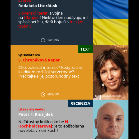
Časopis
Redakcia Literát.sk
Slovenskí literáti
a vojna
na
Ukrajine
! Niektorí len nadávajú, iní
spísali petíciu, ďalší bojujú s
ruskými
trolmi!
17/03/2022
TEXT
Spisovateľka
S. Chrobáková Repar
Chce zakázať internet? Kedy začne
kladivom rozbíjať serverovne?
Prečítajte si jej pozoruhodný text!
02/09/2022
Foto:
Žiga Mihelčič/FB
RECENZIA
Literárny vedec
Peter F. ´Rius Jílek
Neľútostný kritik o knihe
N.
Hochholczerovej
: je to epištolárna
noveleta v zlomkoch!