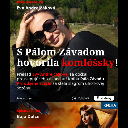
Prekladateľka
Eva Andrejčáková
S Pálom Závadom
hovorila
komlóšsky
!
Preklad
Evy Andrejčákovej
sa dočkal
prekvapujúceho úspechu! Kniha
Pála Závadu
Prirodzené svetlo
sa stala šlágrom uhorkovej
sezóny!
Čítať ďalej
Foto:
rozstaje
15/08/2021
KNIHA
Spisovateľka
Baja Dolce