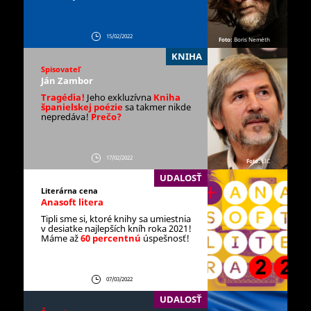
15/02/2022
Foto:
Boris Neméth
KNIHA
Spisovateľ
Ján Zambor
Tragédia!
Jeho exkluzívna
Kniha
španielskej poézie
sa takmer nikde
nepredáva!
Prečo?
17/02/2022
Foto:
LIC
UDALOSŤ
Literárna cena
Anasoft litera
Tipli sme si, ktoré knihy sa umiestnia
v desiatke najlepších kníh roka 2021!
Máme až
60 percentnú
úspešnosť!
07/03/2022
UDALOSŤ