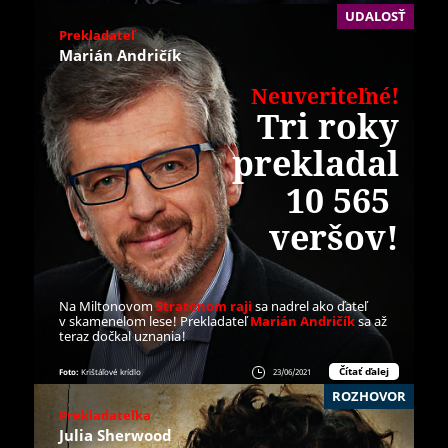
UDALOSŤ
Prekladateľ
Marián Andričík
!
Neuveriteľné
Tri roky
prekladal
10 565
​veršov!
Na Miltonovom
Stratenom raji
sa nadrel ako ďateľ
v skamenelom lese! Prekladateľ
Marián Andričík
sa až
teraz dočkal uznania!
Čítať ďalej
Foto:
Krištáľové krídlo
23/06/2021
ROZHOVOR
Prekladateľka
Julia Sherwood