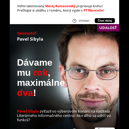
Veľmi talentovaný
Matej Rumanovský
pripravuje knihu!
Prečítajte si ukážku z románu, ktorý vyjde v
PT Marenčin
!
Čítať ďalej
27/10/2021
UDALOSŤ
Spisovateľ
Pavel Sibyla
Dávame
mu
rok
,
maximálne
dva
!
Pavel Sibyla
zvíťazil vo výberovom konaní na riaditeľa
Literárneho informačného centra! Ako dlho sa udrží vo
funkcii?