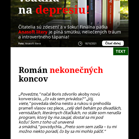
na
depresiu!
Čitatelia sú zdesení a v šoku! Finálna päťka
Anasoft litery
je plná smútku, neliečených tráum
a introvertného tápania!
Čítať ďalej
Foto:
Anasoft litera
18/10/2021
TEXT
Román
nekonečných
koncov
„Povedzte,“
načal Boris zdvorilo akoby novú
konverzáciu,
„čo vás sem privádza?“ „Jój,
viete,“
povedala slečna neisto a rukou si prehodila
prameň vlasov cez plece,
„celý deň behám po divadlách,
vernisážach, literárnych čítačkách, no stále som nenašla
program, ktorý by ma zaujal, dostal sa mi pod
kožu!
Som z toho už unavená
a smädná,“
povzdychla.
„Preto som sem zašla – tu mi
možno niekto poradí, čo by sa mi mohlo páčiť.“