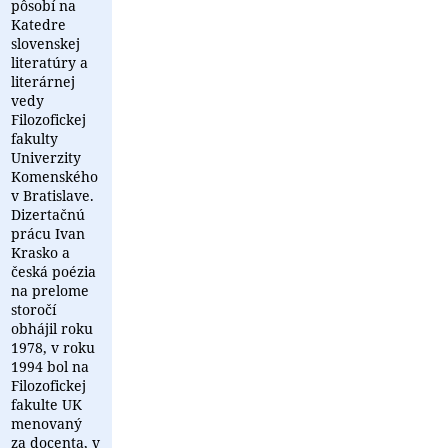
pôsobí na
Katedre
slovenskej
literatúry a
literárnej
vedy
Filozofickej
fakulty
Univerzity
Komenského
v Bratislave.
Dizertačnú
prácu Ivan
Krasko a
česká poézia
na prelome
storočí
obhájil roku
1978, v roku
1994 bol na
Filozofickej
fakulte UK
menovaný
za docenta, v