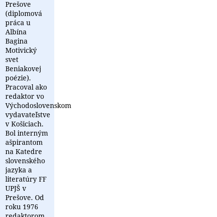
Prešove
(diplomová
práca u
Albína
Bagina
Motivický
svet
Beniakovej
poézie).
Pracoval ako
redaktor vo
Východoslovenskom
vydavateľstve
v Košiciach.
Bol interným
ašpirantom
na Katedre
slovenského
jazyka a
literatúry FF
UPJŠ v
Prešove. Od
roku 1976
redaktorom