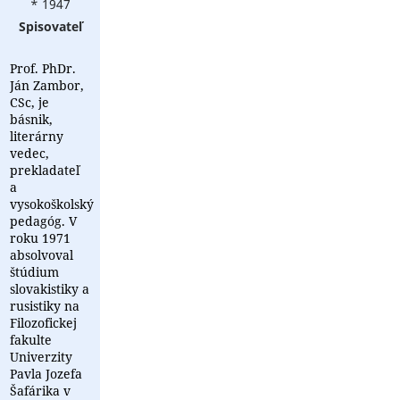
* 1947
Spisovateľ
Prof. PhDr.
Ján Zambor,
CSc, je
básnik,
literárny
vedec,
prekladateľ
a
vysokoškolský
pedagóg. V
roku 1971
absolvoval
štúdium
slovakistiky a
rusistiky na
Filozofickej
fakulte
Univerzity
Pavla Jozefa
Šafárika v