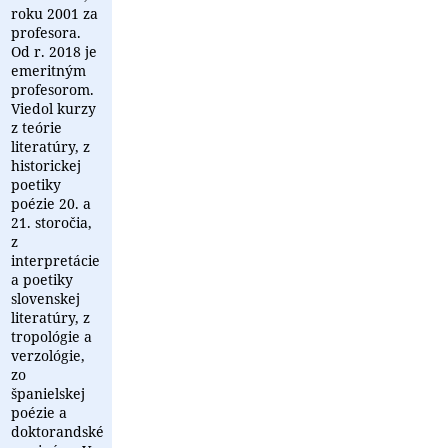
roku 2001 za
profesora.
Od r. 2018 je
emeritným
profesorom.
Viedol kurzy
z teórie
literatúry, z
historickej
poetiky
poézie 20. a
21. storočia,
z
interpretácie
a poetiky
slovenskej
literatúry, z
tropológie a
verzológie,
zo
španielskej
poézie a
doktorandské