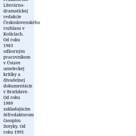
Literárno-
dramatickej
redakcie
Československého
rozhlasu v
Košiciach.
Od roku
1983
odborným
pracovníkom
v Ústave
umeleckej
kritiky a
divadelnej
dokumentácie
v Bratislave.
Od roku
1989
zakladajúcim
šéfredaktorom
časopisu
Dotyky. Od
roku 1991