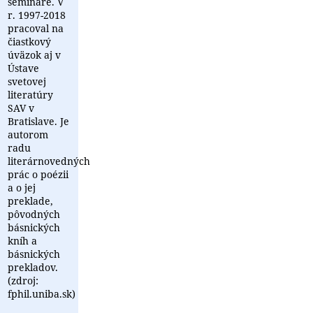
semináre. V
r. 1997-2018
pracoval na
čiastkový
úväzok aj v
Ústave
svetovej
literatúry
SAV v
Bratislave. Je
autorom
radu
literárnovedných
prác o poézii
a o jej
preklade,
pôvodných
básnických
kníh a
básnických
prekladov.
(zdroj:
fphil.uniba.sk)