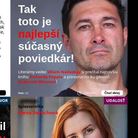
Tak
h
toto je
ih,
ak
najlepší
de,
a
súčasný
,
poviedkár!
v
Literárny vedec
Viliam Nádaskay
si prečítal najnovšiu
knihu
Richarda Pupalu
a prirovnal ho ku géniovi
Dušanovi
Mitanovi
!
Čítať ďalej
Foto:
LIC
13/04/2021
VOR
UDALOSŤ
Spisovateľka
Alena Sabuchová
il