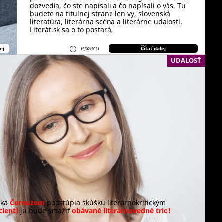
dozvedia, čo ste napísali a čo napísali o vás. Tu
budete na titulnej strane len vy, slovenská
literatúra, literárna scéna a literárne udalosti.
Literát.sk sa o to postará.
ej
Čítať ďalej
15/02/2021
UDALOSŤ
rka
Černozem
podstúpia skúšku literárnokritickým
cient)
ju bude smažiť
obávané literárnovedné trio!