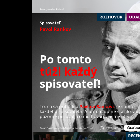
Foto:
Jaroslav Ridzoň
ROZHOVOR
UDAL
Spisovateľ
Pavol Rankov
Po tomto
túži každý
spisovateľ!
To, čo sa prihodilo
Pavlovi Rankovi
, je snom
každého spisovateľa. A pritom úplne stačilo, ab
pozorne počúval, čo mu hovorí vlastný otec!
Čítať ďal
Foto:
David Konečný/Měsíc autorského čtení
27/01/2021
RECE