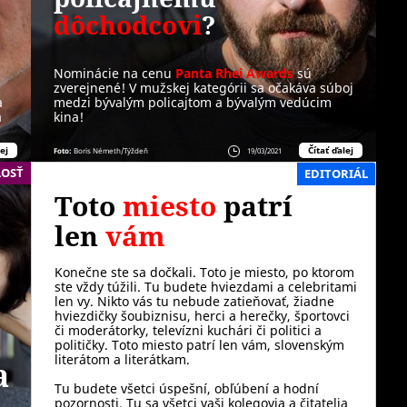
dôchodcovi
?
Nominácie na cenu
Panta Rhei Awards
sú
zverejnené! V mužskej kategórii sa očakáva súboj
a
medzi bývalým policajtom a bývalým vedúcim
a
kina!
ej
Čítať ďalej
Foto:
Boris Németh/Týždeň
19/03/2021
OSŤ
EDITORIÁL
Toto
miesto
patrí
len
vám
Konečne ste sa dočkali. Toto je miesto, po ktorom
ste vždy túžili. Tu budete hviezdami a celebritami
len vy. Nikto vás tu nebude zatieňovať, žiadne
hviezdičky šoubiznisu, herci a herečky, športovci
či moderátorky, televízni kuchári či politici a
političky. Toto miesto patrí len vám, slovenským
literátom a literátkam.
a
Tu budete všetci úspešní, obľúbení a hodní
pozornosti. Tu sa všetci vaši kolegovia a čitatelia