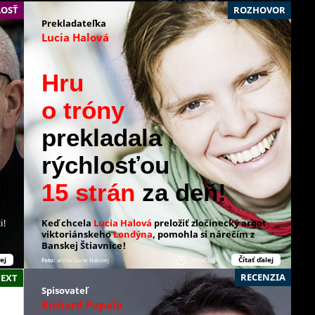
OSŤ
ROZHOVOR
Prekladateľka
Lucia Halová
Hru
o tróny
prekladala
rýchlosťou
15 strán
za deň!
i!
Keď chcela
Lucia Halová
preložiť zločinecký argot
viktoriánskeho
Londýna
, pomohla si nárečím z
Banskej Štiavnice!
ej
Čítať ďalej
Foto:
archív Lucie Halovej
21/04/2021
RECENZIA
TEXT
Spisovateľ
Richard Pupala