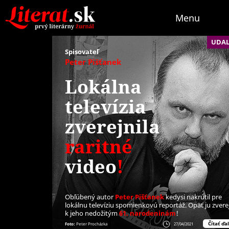
Menu
UDAL
Spisovateľ
Peter Pišťanek
Lokálna
televízia
zverejnila
raritné
video
!
Obľúbený autor
Peter Pišťanek
kedysi nakrútil pre
lokálnu televíziu spomienkovú reportáž. Opäť ju zverej
k jeho nedožitým
61. narodeninám
!
Čítať ďal
Foto:
Peter Procházka
27/04/2021