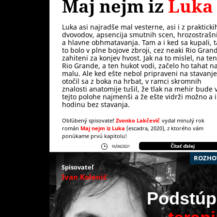
Maj nejm iz
Luka
Luka asi najradše mal vesterne, asi i z prakticki
dvovodov, apsencija smutnih scen, hrozostrašn
a hlavne obhmatavanja. Tam a i ked sa kupali, t
to bolo v plne bojove zbroji, cez neaki Rio Gran
zahiteni za konjev hvost. Jak na to mislel, na ten
Rio Grande, a ten hukot vodi, začelo ho tahat n
malu. Ale ked ešte nebol pripraveni na stavanje
otočil sa z boka na hrbat, v ramci skromnih
znalosti anatomije tušil, že tlak na mehir bude 
tejto polohe najmenši a že ešte vidrži možno a i
hodinu bez stavanja.
Obľúbený spisovateľ
Zvonko Lakčevič
vydal minulý rok
román
Maj nejm iz Luka
(escadra, 2020), z ktorého vám
ponúkame prvú kapitolu!
Čítať ďalej
16/04/2021
ROZHO
Spisovateľ
Ivan Kolenič
Podstúp