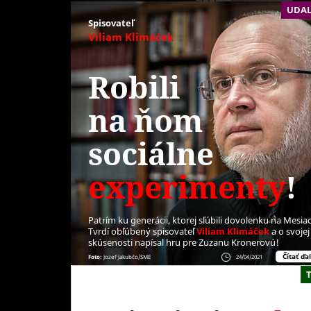
UDAL
Spisovateľ
Viliam Klimáček
Robili
na ňom
sociálne
experimenty
!
Patrím ku generácii, ktorej sľúbili dovolenku na Mesiac
Tvrdí obľúbený spisovateľ
Viliam Klimáček
a o svojej
skúsenosti napísal hru pre Zuzanu Kronerovú!
Čítať ďal
Foto:
Jozef Jakubčo/SME
24/04/2021