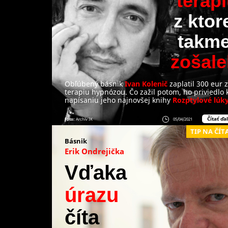
terap
z ktor
takme
zošale
Obľúbený básnik
Ivan Kolenič
zaplatil 300 eur 
terapiu hypnózou. Čo zažil potom, ho priviedlo 
napísaniu jeho najnovšej knihy
Rozptylové lúk
Čítať ďal
Foto:
Archív IK
05/04/2021
TIP NA ČÍT
Básnik
Erik Ondrejička
Vďaka
úrazu
číta