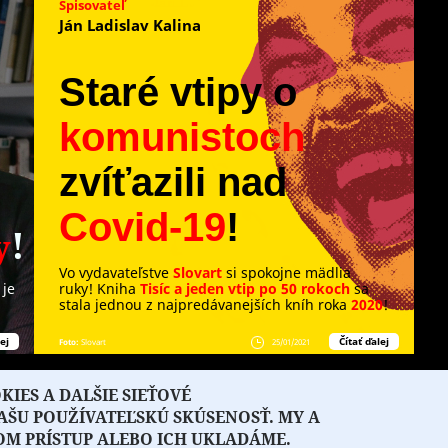
Spisovateľ
Ján Ladislav Kalina
Staré vtipy o
komunistoch
zvíťazili nad
Covid-19
!
!
y
Vo vydavateľstve
Slovart
si spokojne mädlia
 je
ruky! Kniha
Tisíc a jeden vtip po 50 rokoch
sa
stala jednou z najpredávanejších kníh roka
2020
!
ej
Čítať ďalej
Foto:
Slovart
25/01/2021
IES A DALŠIE SIEŤOVÉ
3
4
5
6
nasledujúca ›
posledná »
VAŠU POUŽÍVATEĽSKÚ SKÚSENOSŤ. MY A
OM PRÍSTUP ALEBO ICH UKLADÁME.