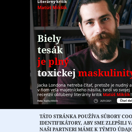
Literárny kritik
Matúš Mikšík
Biely
tesák
je plný
toxickej
maskulinit
Jacka Londona netreba čítať, pretože je nudný a
v ňom veľa majetníckeho násilia, tvrdí vo svojej
recenzii obľúbený literárny kritik
Matúš Mikšík
!
Čítať ďal
Foto:
Radka Mikšík
26/01/2021
STRÁNKY
TÁTO STRÁNKA POUŽÍVA SÚBORY COOK
« prvá
‹ predchádzajúca
1
2
IDENTIFIKÁTORY, ABY SME ZLEPŠILI 
NAŠI PARTNERI MÁME K TÝMTO ÚDAJ