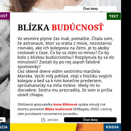
Čítať ďalej
21/02/2021
OSŤ
TEXT
BLÍZKA
BUDÚCNOSŤ
Vo vesmíre plynie čas inak, pomalšie. Čítala som,
že astronauti, ktorí sa vrátia z misie, nezostarnú
rovnako, ako ich kolegovia na Zemi. Je to akoby
cestovali v čase. Čo by sa stalo so mnou? Čo by
bolo s blízkou budúcnosťou? Rozplynula by sa do
minulosti? Zostali by po nej aspoň falošné
spomienky?
Cez sklené dvere vidím sestrinho manžela
Mareka. Vycíti môj pohľad, stojí v hlúčiku svojich
kolegov a keď sa k nim konečne prederiem,
sprisahanecky na mňa mrkne. Vtedy mi to
docvakne. Sestra mu prezradila, že som si prišla
uloviť chlapa.
y
Obľúbená spisovateľka
Anna Kiliánová
vydala minulý rok
zbierku poviedok
Blízka budúcnosť
(KKBagala, 2020), z ktorej
vám ponúkame rovnomennú poviedku.
ej
Čítať ďalej
26/01/2021
NZIA
KNIHA