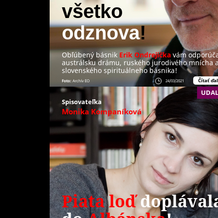
všetko
odznova
!
Obľúbený básnik
Erik Ondrejička
vám odporúč
austrálsku drámu, ruského jurodivého mnícha 
slovenského spirituálneho básnika!
Čítať ďal
Foto:
Archív EO
24/03/2021
UDAL
Spisovateľka
Monika Kompaníková
Piata loď
doplával