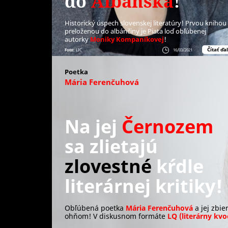
do
Albánska
!
Historický úspech slovenskej literatúry! Prvou knihou
preloženou do albánčiny je Piata loď obľúbenej
autorky
Moniky Kompaníkovej
!
Čítať ďal
Foto:
LIC
16/03/2021
Poetka
Mária Ferenčuhová
Na jej
Černozem
sa zlietajú
zlovestné
kŕdle
literárnej kritiky!
Obľúbená poetka
Mária Ferenčuhová
a jej zbie
ohňom! V diskusnom formáte
LQ
(literárny kvo