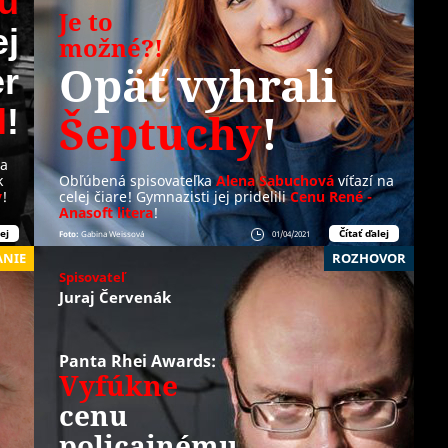
iu
Je to
ej
možné?!
Opäť
vyhrali
r
l
!
Šeptuchy
!
za
k
Obľúbená spisovateľka
Alena Sabuchová
víťazí na
y
!
celej čiare! Gymnazisti jej pridelili
Cenu René -
Anasoft litera
!
ej
Čítať ďalej
Foto:
Gabina Weissová
01/04/2021
ANIE
ROZHOVOR
Spisovateľ
Juraj Červenák
Panta Rhei Awards:
Vyfúkne
cenu
policajnému