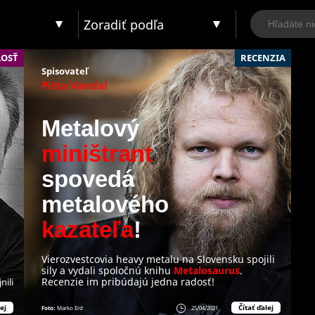
Zoradiť podľa
OSŤ
RECENZIA
Spisovateľ
Pišta Vandal
Metalový
miništrant
spovedá
metalového
kazateľa
!
Vierozvestcovia heavy metalu na Slovensku spojili
sily a vydali spoločnú knihu
Metalosaurus
.
Recenzie im pribúdajú jedna radosť!
nili
ej
Čítať ďalej
Foto:
Marko Erd
25/04/2021