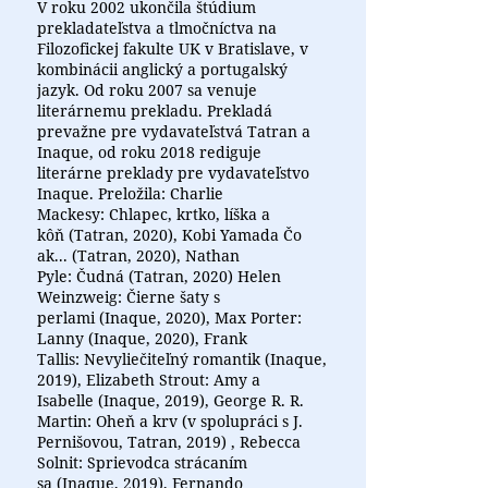
V roku 2002 ukončila štúdium
prekladateľstva a tlmočníctva na
Filozofickej fakulte UK v Bratislave, v
kombinácii anglický a portugalský
jazyk. Od roku 2007 sa venuje
literárnemu prekladu. Prekladá
prevažne pre vydavateľstvá Tatran a
Inaque, od roku 2018 rediguje
literárne preklady pre vydavateľstvo
Inaque. Preložila: Charlie
Mackesy: Chlapec, krtko, líška a
kôň (Tatran, 2020), Kobi Yamada Čo
ak... (Tatran, 2020), Nathan
Pyle: Čudná (Tatran, 2020) Helen
Weinzweig: Čierne šaty s
perlami (Inaque, 2020), Max Porter:
Lanny (Inaque, 2020), Frank
Tallis: Nevyliečiteľný romantik (Inaque,
2019), Elizabeth Strout: Amy a
Isabelle (Inaque, 2019), George R. R.
Martin: Oheň a krv (v spolupráci s J.
Pernišovou, Tatran, 2019) , Rebecca
Solnit: Sprievodca strácaním
sa (Inaque, 2019), Fernando