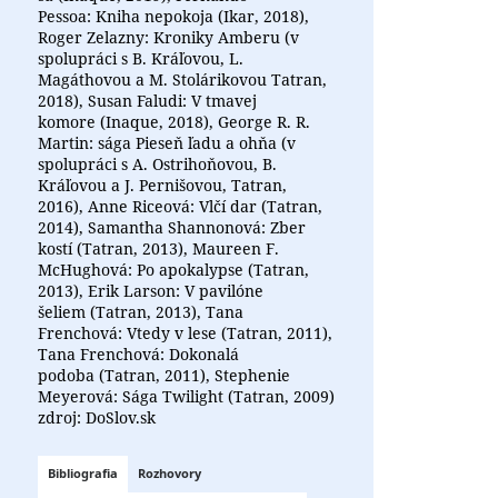
Pessoa: Kniha nepokoja (Ikar, 2018),
Roger Zelazny: Kroniky Amberu (v
spolupráci s B. Kráľovou, L.
Magáthovou a M. Stolárikovou Tatran,
2018), Susan Faludi: V tmavej
komore (Inaque, 2018), George R. R.
Martin: sága Pieseň ľadu a ohňa (v
spolupráci s A. Ostrihoňovou, B.
Kráľovou a J. Pernišovou, Tatran,
2016), Anne Riceová: Vlčí dar (Tatran,
2014), Samantha Shannonová: Zber
kostí (Tatran, 2013), Maureen F.
McHughová: Po apokalypse (Tatran,
2013), Erik Larson: V pavilóne
šeliem (Tatran, 2013), Tana
Frenchová: Vtedy v lese (Tatran, 2011),
Tana Frenchová: Dokonalá
podoba (Tatran, 2011), Stephenie
Meyerová: Sága Twilight (Tatran, 2009)
zdroj: DoSlov.sk
Bibliografia
Rozhovory