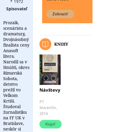
* 1972
Spisovateľ
Prozaik,
scenárista a
dramaturg.
Dvojnásobný
KNIHY
finalista ceny
Anasoft
litera.
Narodil sa v
Hnúšti, okres
Rimavská
Sobota,
detstvo
prežil vo
Návštevy
Veľkom
Krtíši.
Zbierka
PT
Študoval
krátkych
Marenčin,
žurnalistiku
poviedok
2014
a
na FF UK v
čŕt
Bratislave,
vznikala
neskôr si