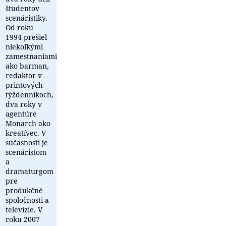
študentov
scenáristiky.
Od roku
1994 prešiel
niekoľkými
zamestnaniami
ako barman,
redaktor v
printových
týždenníkoch,
dva roky v
agentúre
Monarch ako
kreatívec. V
súčasnosti je
scenáristom
a
dramaturgom
pre
produkčné
spoločnosti a
televízie. V
roku 2007