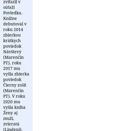
zvíťazil v
súťaži
Poviedka.
Knižne
debutoval v
roku 2014
zbierkou
krátkych
poviedok
Návštevy
(Marenčin
PT), roku
2017 mu
vyšla zbierka
poviedok
Čierny zošit
(Marenčin
PT). V roku
2020 mu
vyšla kniha
Ženy aj
muži,
zvieratá
(Lindeni).