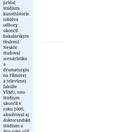
v
pridal
priebehu
štúdium
niekoľkých
kunsthistórie
rokov
(obidva
a
odbory
kým
ukončil
sa
bakalárskym
ju
titulom).
autor
Neskôr
...
študoval
scenáristiku
a
dramaturgiu
na Filmovej
a televíznej
fakulte
VŠMU, toto
štúdium
ukončil v
roku 2000,
absolvoval aj
doktorandské
štúdium a
dva roky učil