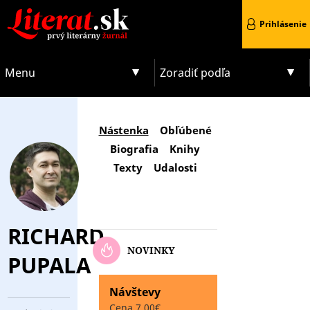
Prihlásenie
Menu
Zoradiť podľa
Nástenka
Obľúbené
Biografia
Knihy
Texty
Udalosti
RICHARD
NOVINKY
PUPALA
Návštevy
Cena 7.00€