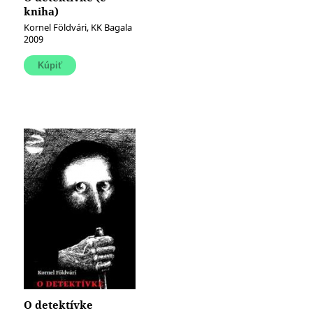
kniha)
Kornel Földvári, KK Bagala
2009
O detektívke