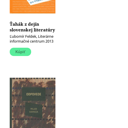
Ťahák z dejín
slovenskej literatúry
(Alebo od
Ľubomír Feldek, Literárne
Lomidreva po
informačné centrum 2013
Malkáča)