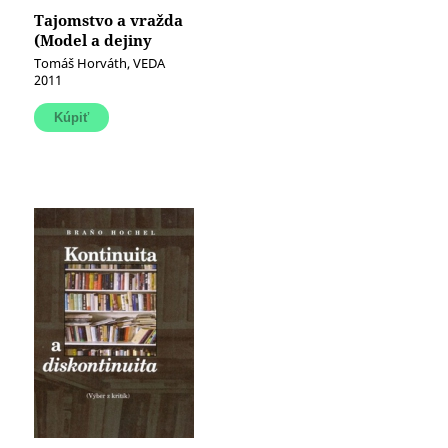
Tajomstvo a vražda
(Model a dejiny
detektívneho žánru)
Tomáš Horváth, VEDA
2011