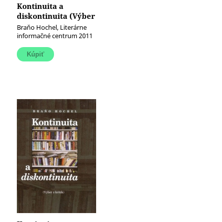
Kontinuita a
diskontinuita (Výber
z kritík) (e-kniha)
Braňo Hochel, Literárne
informačné centrum 2011