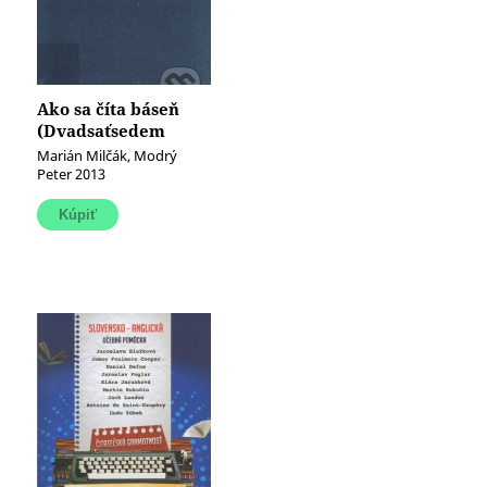
Ako sa číta báseň
(Dvadsaťsedem
autorských
Marián Milčák, Modrý
interpretácií)
Peter 2013