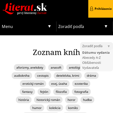
Prihlásenie
Menu
Zoradiť podľa
Zoradiť podľa
Zoznam kníh
Dátumu vydania
Abecedy A-Z
Obľúbenosti
aforizmy, anekdoty
anasoft
antológia, zborník
Vydavateľa
audiokniha
cestopis
detektívka, krimi
dráma
erotický román
esej, úvaha
ezoterika
fantasy
fejtón
filozofia
fotografia
história
historický román
horor
hudba
humor
kolekcia
komiks