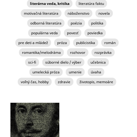
literárna veda, kritika
literatúra faktu
motivačná literatúra
náboženstvo
novela
odborná literatúra
poézia
politika
populárna veda
povesť
poviedka
pre deti a mládež
próza
publicistika
román
romantika/melodráma
rozhovor
rozprávka
sci-fi
súborné dielo / výber
učebnica
umelecká próza
umenie
úvaha
voľný čas, hobby
zdravie
životopis, memoáre