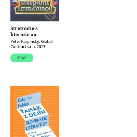
Stretnutie s
literatúrou
(Slovensko-Anglická
Peter Karpinský, Global
učebná pomôcka)
Contract s.r.o. 2013