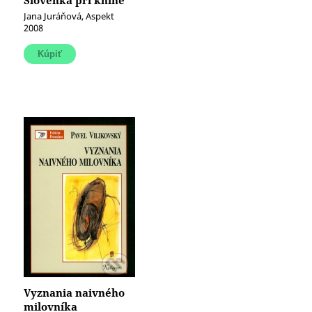
Slovenka pri knihe
(Čítanka)
Jana Juráňová, Aspekt
2008
Vyznania naivného
milovníka