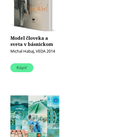
Model človeka a
sveta v básnickom
diele Jána Smreka
Michal Habaj, VEDA 2014
(1922 - 1942)