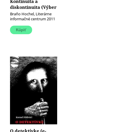
Kontinuita a
diskontinuita (Výber
z kritík)
Braňo Hochel, Literárne
informačné centrum 2011
O detektívke (e-