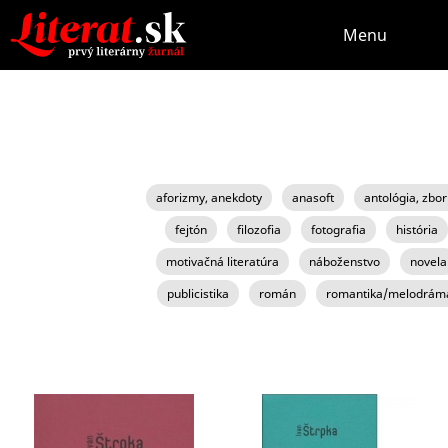
Menu
aforizmy, anekdoty
anasoft
antológia, zbor
fejtón
filozofia
fotografia
história
motivačná literatúra
náboženstvo
novela
publicistika
román
romantika/melodrám