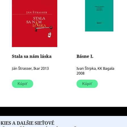
Stala sa nám láska
Básne I.
Ján Štrasser, Ikar 2013
Ivan Štrpka, KK Bagala
2008
Projekt z verejných fondov podp
SPONZORI
KONTAKT
IES A DALŠIE SIEŤOVÉ