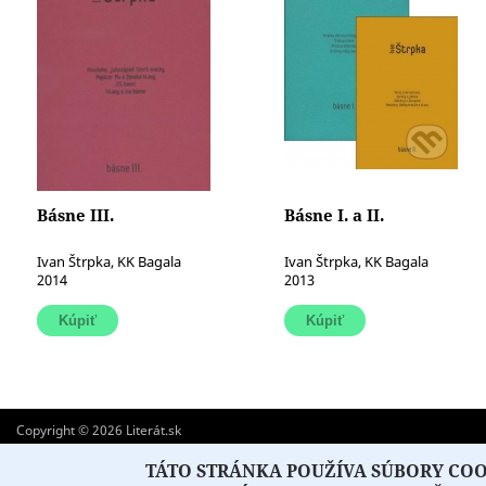
Básne III.
Básne I. a II.
Ivan Štrpka, KK Bagala
Ivan Štrpka, KK Bagala
2014
2013
Copyright © 2026 Literát.sk
O PORTÁLI
O DRUŽSTVE
Všetky práva vyhradené.
TÁTO STRÁNKA POUŽÍVA SÚBORY COOK
Created by
ActivIT