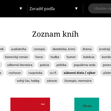
Zoradiť podľa
Zoznam kníh
ník
audiokniha
cestopis
detektívka, krimi
dráma
erotický
historický román
horor
hudba
humor
kolekcia
komik
odborná literatúra
poézia
politika
populárna veda
poves
a
rozhovor
rozprávka
sci-fi
súborné dielo / výber
učebn
voľný čas, hobby
zdravie
životopis, memoáre