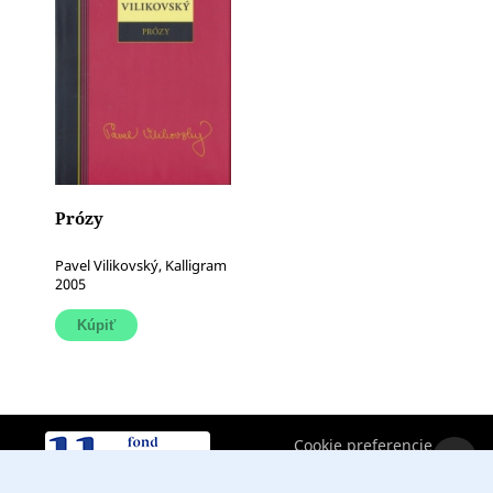
Prózy
Pavel Vilikovský, Kalligram
2005
Cookie preferencie
oril
literat@literat.sk