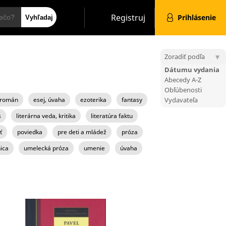
Hľadať
Registruj
Prihlásenie
Zoradiť podľa
Dátumu vydania
Abecedy A-Z
Obľúbenosti
 román
esej, úvaha
ezoterika
fantasy
Vydavateľa
s
literárna veda, kritika
literatúra faktu
ť
poviedka
pre deti a mládež
próza
ica
umelecká próza
umenie
úvaha