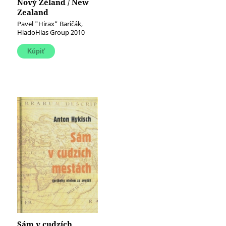
Nový Zéland / New
Zealand
Pavel "Hirax" Baričák,
HladoHlas Group 2010
Sám v cudzích