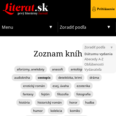
Prihlásenie
Menu
Zoradiť podľa
Zoradiť podľa
Zoznam kníh
Dátumu vydania
Abecedy A-Z
Obľúbenosti
aforizmy, anekdoty
anasoft
antológia, zborník
Vydavateľa
audiokniha
cestopis
detektívka, krimi
dráma
erotický román
esej, úvaha
ezoterika
fantasy
fejtón
filozofia
fotografia
história
historický román
horor
hudba
humor
kolekcia
komiks