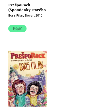
PrešpoRock
(Spomienky starého
optimistu) (e-kniha)
Boris Filan, Slovart 2010