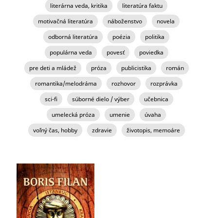
literárna veda, kritika
literatúra faktu
motivačná literatúra
náboženstvo
novela
odborná literatúra
poézia
politika
populárna veda
povesť
poviedka
pre deti a mládež
próza
publicistika
román
romantika/melodráma
rozhovor
rozprávka
sci-fi
súborné dielo / výber
učebnica
umelecká próza
umenie
úvaha
voľný čas, hobby
zdravie
životopis, memoáre