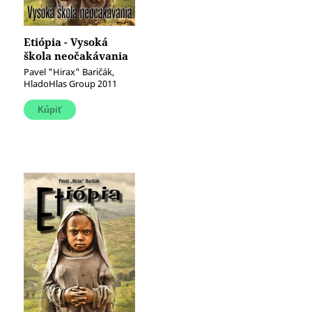
Etiópia - Vysoká
škola neočakávania
(e-kniha)
Pavel "Hirax" Baričák,
HladoHlas Group 2011