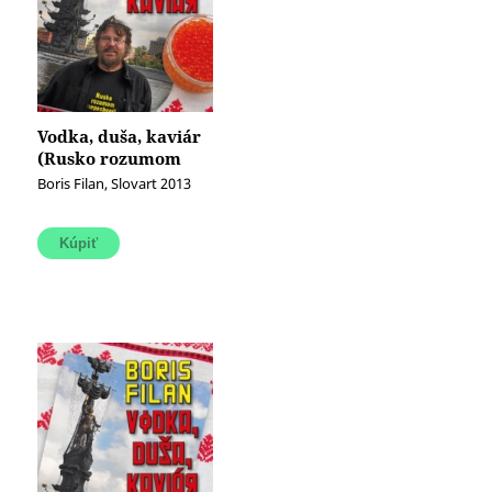
Vodka, duša, kaviár
(Rusko rozumom
nepochopíš) (e-
Boris Filan, Slovart 2013
kniha)