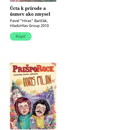
Úcta k prírode a
úsmev ako zmysel
života
Pavel "Hirax" Baričák,
HladoHlas Group 2010