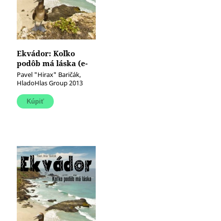
Ekvádor: Koľko
podôb má láska (e-
kniha)
Pavel "Hirax" Baričák,
HladoHlas Group 2013