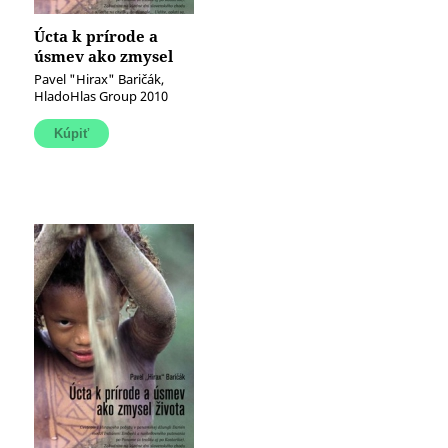
Úcta k prírode a
úsmev ako zmysel
života (e-kniha)
Pavel "Hirax" Baričák,
HladoHlas Group 2010