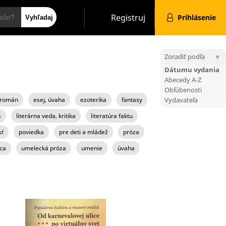
Hľadať
Registruj
Prihlásenie
Zoradiť podľa
Dátumu vydania
Abecedy A-Z
Obľúbenosti
 román
esej, úvaha
ezoterika
fantasy
Vydavateľa
s
literárna veda, kritika
literatúra faktu
sť
poviedka
pre deti a mládež
próza
ca
umelecká próza
umenie
úvaha