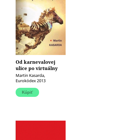
Od karnevalovej
ulice po virtuálny
svet (Populárna
Martin Kasarda,
kultúra a masové
Eurokódex 2013
médiá)