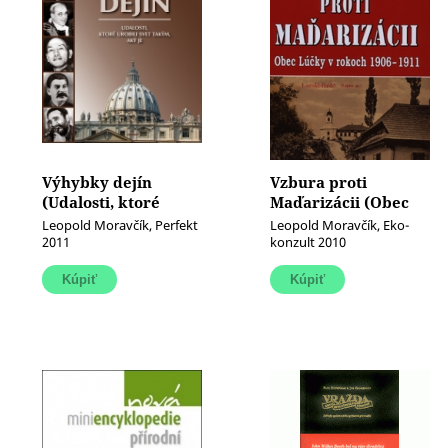
Výhybky dejín
Vzbura proti
(Udalosti, ktoré
Maďarizácii (Obec
urobili svet takým,
Lúčky v rokoch 1906
Leopold Moravčík, Perfekt
Leopold Moravčík, Eko-
aký je)
- 1911)
2011
konzult 2010