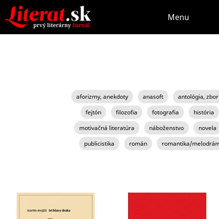
Menu
aforizmy, anekdoty
anasoft
antológia, zbor
fejtón
filozofia
fotografia
história
motivačná literatúra
náboženstvo
novela
publicistika
román
romantika/melodrá