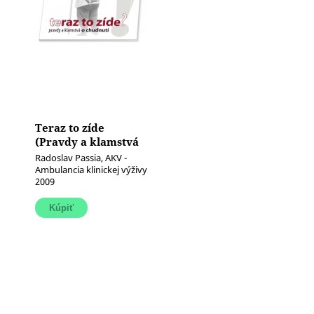
Teraz to zíde
(Pravdy a klamstvá
o chudnutí)
Radoslav Passia, AKV -
Ambulancia klinickej výživy
2009