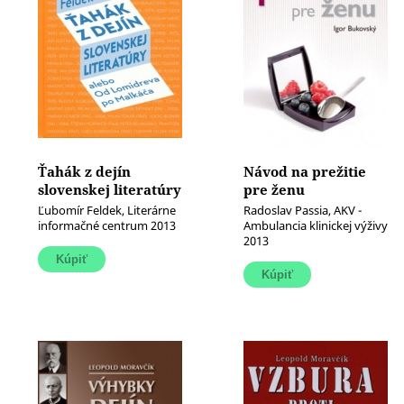
Ťahák z dejín
Návod na prežitie
slovenskej literatúry
pre ženu
(Alebo od
Ľubomír Feldek, Literárne
Radoslav Passia, AKV -
Lomidreva po
informačné centrum 2013
Ambulancia klinickej výživy
2013
Malkáča)