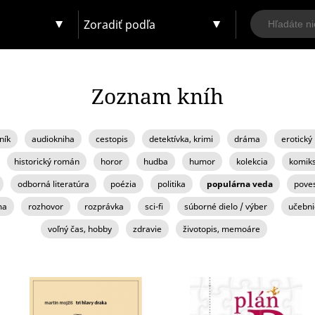
Zoradiť podľa
Zoznam kníh
ník
audiokniha
cestopis
detektívka, krimi
dráma
erotický
historický román
horor
hudba
humor
kolekcia
komik
odborná literatúra
poézia
politika
populárna veda
pove
ma
rozhovor
rozprávka
sci-fi
súborné dielo / výber
učebni
voľný čas, hobby
zdravie
životopis, memoáre