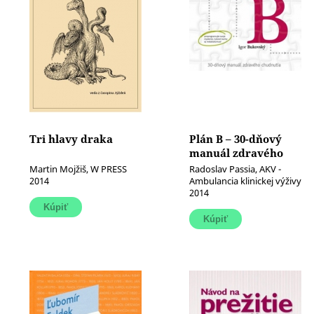
Tri hlavy draka
Plán B – 30-dňový
manuál zdravého
chudnutia
Martin Mojžiš, W PRESS
Radoslav Passia, AKV -
(Preprogramujte
2014
Ambulancia klinickej výživy
2014
svoje myslenie,
tukové bunky aj
metabolizmus!)