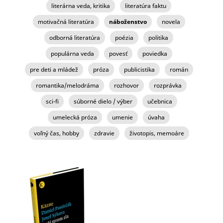
literárna veda, kritika
literatúra faktu
motivačná literatúra
náboženstvo
novela
odborná literatúra
poézia
politika
populárna veda
povesť
poviedka
pre deti a mládež
próza
publicistika
román
romantika/melodráma
rozhovor
rozprávka
sci-fi
súborné dielo / výber
učebnica
umelecká próza
umenie
úvaha
voľný čas, hobby
zdravie
životopis, memoáre