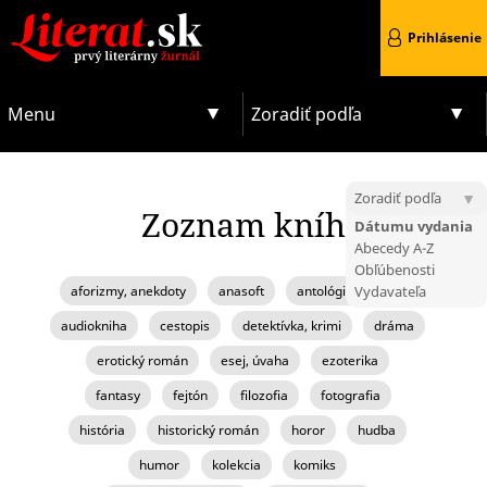
Prihlásenie
Menu
Zoradiť podľa
Zoradiť podľa
Zoznam kníh
Dátumu vydania
Abecedy A-Z
Obľúbenosti
aforizmy, anekdoty
anasoft
antológia, zborník
Vydavateľa
audiokniha
cestopis
detektívka, krimi
dráma
erotický román
esej, úvaha
ezoterika
fantasy
fejtón
filozofia
fotografia
história
historický román
horor
hudba
humor
kolekcia
komiks