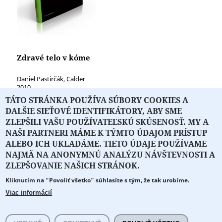
Zdravé telo v kóme
Daniel Pastirčák, Calder
2010
TÁTO STRÁNKA POUŽÍVA SÚBORY COOKIES A
DALŠIE SIEŤOVÉ IDENTIFIKÁTORY, ABY SME
ZLEPŠILI VAŠU POUŽÍVATEĽSKÚ SKÚSENOSŤ. MY A
NAŠI PARTNERI MÁME K TÝMTO ÚDAJOM PRÍSTUP
ALEBO ICH UKLADÁME. TIETO ÚDAJE POUŽÍVAME
NAJMÄ NA ANONYMNÚ ANALÝZU NÁVŠTEVNOSTI A
O PORTÁLI
O DRUŽSTVE
SPONZORI
KONTAKT
ZLEPŠOVANIE NAŠICH STRÁNOK.
Kliknutím na "Povoliť všetko" súhlasíte s tým, že tak urobíme.
Projekt z verejných fondov podporil
Viac informácií
Copyright © 2026 Literát.sk
Cookie preferencie
Všetky práva vyhradené.