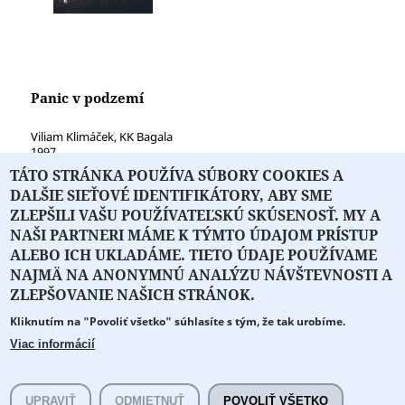
Panic v podzemí
Viliam Klimáček, KK Bagala
1997
TÁTO STRÁNKA POUŽÍVA SÚBORY COOKIES A
DALŠIE SIEŤOVÉ IDENTIFIKÁTORY, ABY SME
ZLEPŠILI VAŠU POUŽÍVATEĽSKÚ SKÚSENOSŤ. MY A
NAŠI PARTNERI MÁME K TÝMTO ÚDAJOM PRÍSTUP
ALEBO ICH UKLADÁME. TIETO ÚDAJE POUŽÍVAME
NAJMÄ NA ANONYMNÚ ANALÝZU NÁVŠTEVNOSTI A
O PORTÁLI
O DRUŽSTVE
SPONZORI
KONTAKT
ZLEPŠOVANIE NAŠICH STRÁNOK.
Kliknutím na "Povoliť všetko" súhlasíte s tým, že tak urobíme.
Projekt z verejných fondov podporil
Viac informácií
Copyright © 2026 Literát.sk
Cookie preferencie
Všetky práva vyhradené.
UPRAVIŤ
ODMIETNUŤ
POVOLIŤ VŠETKO