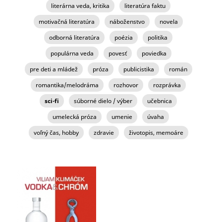
literárna veda, kritika
literatúra faktu
motivačná literatúra
náboženstvo
novela
odborná literatúra
poézia
politika
populárna veda
povesť
poviedka
pre deti a mládež
próza
publicistika
román
romantika/melodráma
rozhovor
rozprávka
sci-fi
súborné dielo / výber
učebnica
umelecká próza
umenie
úvaha
voľný čas, hobby
zdravie
životopis, memoáre