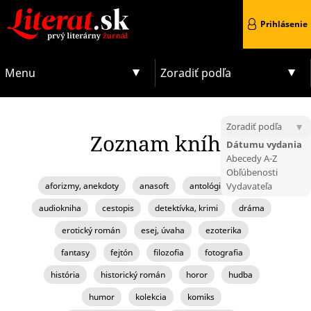
Prihlásenie
Menu
Zoradiť podľa
Zoradiť podľa
Zoznam kníh
Dátumu vydania
Abecedy A-Z
Obľúbenosti
aforizmy, anekdoty
anasoft
antológia, zborník
Vydavateľa
audiokniha
cestopis
detektívka, krimi
dráma
erotický román
esej, úvaha
ezoterika
fantasy
fejtón
filozofia
fotografia
história
historický román
horor
hudba
humor
kolekcia
komiks