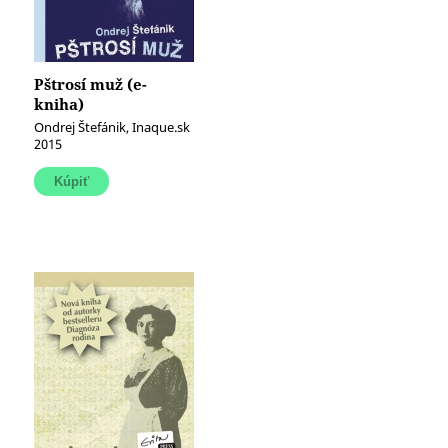
Pštrosí muž (e-
kniha)
Ondrej Štefánik, Inaque.sk
2015