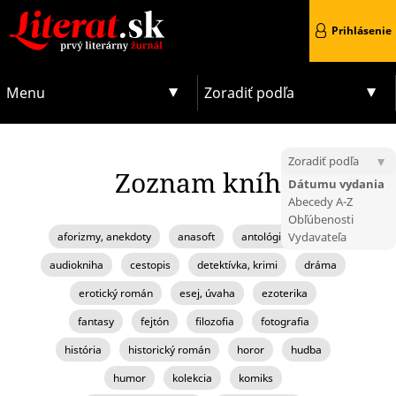
Prihlásenie
Menu
Zoradiť podľa
Zoradiť podľa
Zoznam kníh
Dátumu vydania
Abecedy A-Z
Obľúbenosti
aforizmy, anekdoty
anasoft
antológia, zborník
Vydavateľa
audiokniha
cestopis
detektívka, krimi
dráma
erotický román
esej, úvaha
ezoterika
fantasy
fejtón
filozofia
fotografia
história
historický román
horor
hudba
humor
kolekcia
komiks