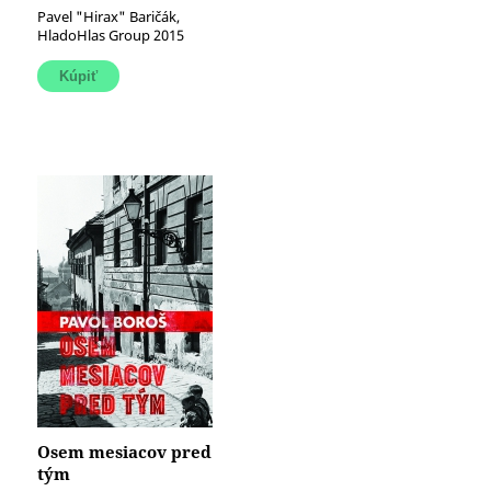
je, ako je)
Pavel "Hirax" Baričák,
HladoHlas Group 2015
Osem mesiacov pred
tým