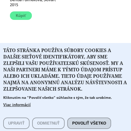
2015
TÁTO STRÁNKA POUŽÍVA SÚBORY COOKIES A
1
2
3
4
5
6
7
…
DALŠIE SIEŤOVÉ IDENTIFIKÁTORY, ABY SME
nasledujúca ›
posledná »
ZLEPŠILI VAŠU POUŽÍVATEĽSKÚ SKÚSENOSŤ. MY A
NAŠI PARTNERI MÁME K TÝMTO ÚDAJOM PRÍSTUP
ALEBO ICH UKLADÁME. TIETO ÚDAJE POUŽÍVAME
NAJMÄ NA ANONYMNÚ ANALÝZU NÁVŠTEVNOSTI A
O PORTÁLI
O DRUŽSTVE
SPONZORI
KONTAKT
ZLEPŠOVANIE NAŠICH STRÁNOK.
Kliknutím na "Povoliť všetko" súhlasíte s tým, že tak urobíme.
Projekt z verejných fondov podporil
Viac informácií
Copyright © 2026 Literát.sk
Cookie preferencie
Všetky práva vyhradené.
UPRAVIŤ
ODMIETNUŤ
POVOLIŤ VŠETKO
literat@literat.sk
Created by
ActivIT