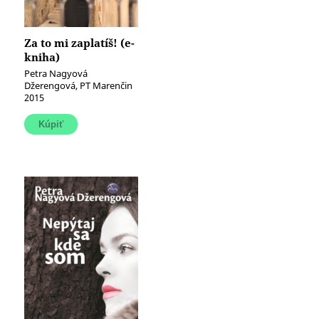
Za to mi zaplatíš! (e-
kniha)
Petra Nagyová
Džerengová, PT Marenčin
2015