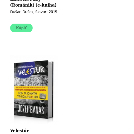
(Románik) (e-kniha)
Dušan Dušek, Slovart 2015
Velestúr