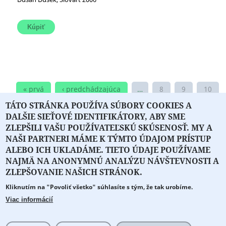
« prvá
‹ predchádzajúca
…
8
9
10
TÁTO STRÁNKA POUŽÍVA SÚBORY COOKIES A
11
12
13
14
nasledujúca ›
DALŠIE SIEŤOVÉ IDENTIFIKÁTORY, ABY SME
posledná »
ZLEPŠILI VAŠU POUŽÍVATEĽSKÚ SKÚSENOSŤ. MY A
NAŠI PARTNERI MÁME K TÝMTO ÚDAJOM PRÍSTUP
ALEBO ICH UKLADÁME. TIETO ÚDAJE POUŽÍVAME
NAJMÄ NA ANONYMNÚ ANALÝZU NÁVŠTEVNOSTI A
O PORTÁLI
O DRUŽSTVE
SPONZORI
KONTAKT
ZLEPŠOVANIE NAŠICH STRÁNOK.
Kliknutím na "Povoliť všetko" súhlasíte s tým, že tak urobíme.
Projekt z verejných fondov podporil
Viac informácií
Copyright © 2026 Literát.sk
Cookie preferencie