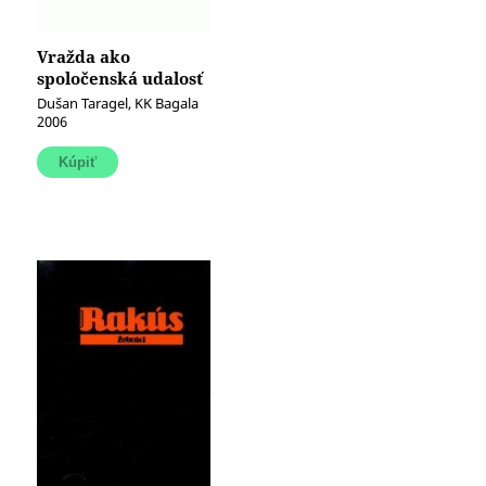
Vražda ako
spoločenská udalosť
(Základy
Dušan Taragel, KK Bagala
spoločenského
2006
správania pri
vražde)