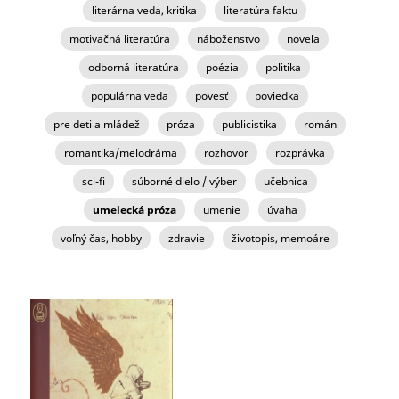
literárna veda, kritika
literatúra faktu
motivačná literatúra
náboženstvo
novela
odborná literatúra
poézia
politika
populárna veda
povesť
poviedka
pre deti a mládež
próza
publicistika
román
romantika/melodráma
rozhovor
rozprávka
sci-fi
súborné dielo / výber
učebnica
umelecká próza
umenie
úvaha
voľný čas, hobby
zdravie
životopis, memoáre
STRÁNKY