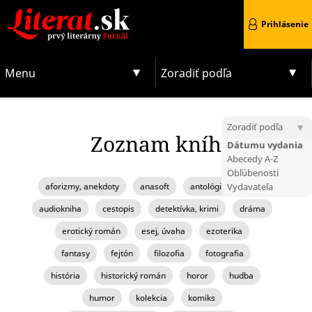
Prihlásenie
Menu
Zoradiť podľa
Zoradiť podľa
Zoznam kníh
Dátumu vydania
Abecedy A-Z
Obľúbenosti
aforizmy, anekdoty
anasoft
antológia, zborník
Vydavateľa
audiokniha
cestopis
detektívka, krimi
dráma
erotický román
esej, úvaha
ezoterika
fantasy
fejtón
filozofia
fotografia
história
historický román
horor
hudba
humor
kolekcia
komiks