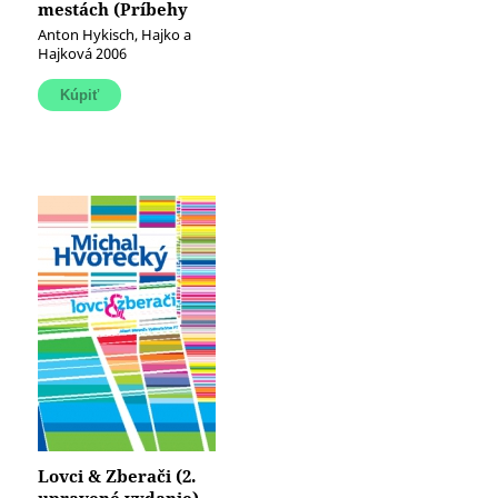
mestách (Príbehy
nielen zo sveta)
Anton Hykisch, Hajko a
Hajková 2006
Lovci & Zberači (2.