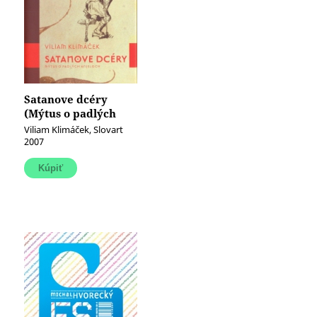
Satanove dcéry
(Mýtus o padlých
anjeloch)
Viliam Klimáček, Slovart
2007