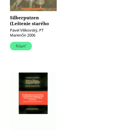
Silberputzen
(Leštenie starého
striebra)
Pavel Vilikovský, PT
Marenčin 2006