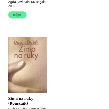
Agda Bavi Pain, KK Bagala
2006
Zima na ruky
(Románik)
Dušan Dušek, Slovart 2006