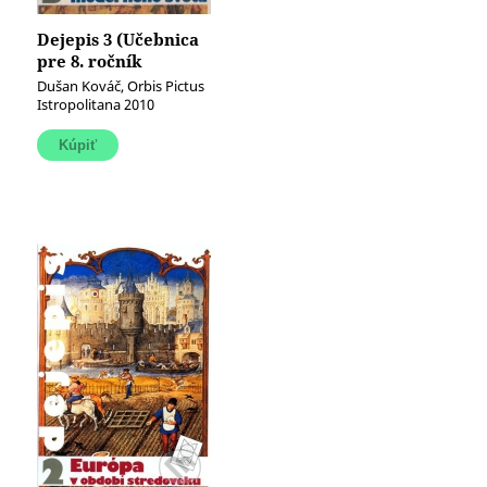
Dejepis 3 (Učebnica
pre 8. ročník
základných škôl) (Na
Dušan Kováč, Orbis Pictus
prahu moderného
Istropolitana 2010
sveta)