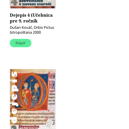
Dejepis 4 (Učebnica
pre 9. ročník
základných škôl)
Dušan Kováč, Orbis Pictus
(Slovensko v novom
Istropolitana 2000
storočí)