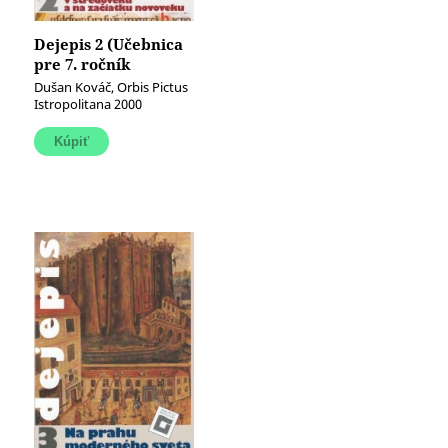
Dejepis 2 (Učebnica
pre 7. ročník
základných škôl)
Dušan Kováč, Orbis Pictus
(Slovensko v
Istropolitana 2000
stredoveku a na
začiatku novoveku