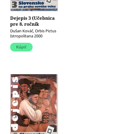
Dejepis 3 (Učebnica
pre 8. ročník
základných škôl)
Dušan Kováč, Orbis Pictus
(Slovensko na prahu
Istropolitana 2000
nového veku)