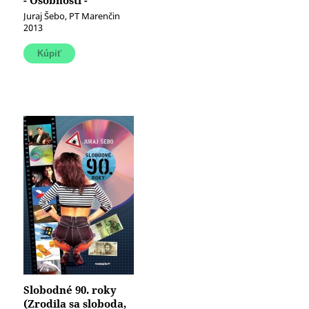
- Osobnosti -
Spomienky
Juraj Šebo, PT Marenčin
2013
Slobodné 90. roky
(Zrodila sa sloboda,