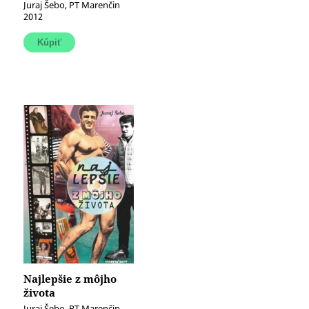
Juraj Šebo, PT Marenčin
2012
Najlepšie z môjho
života
Juraj Šebo, PT Marenčin