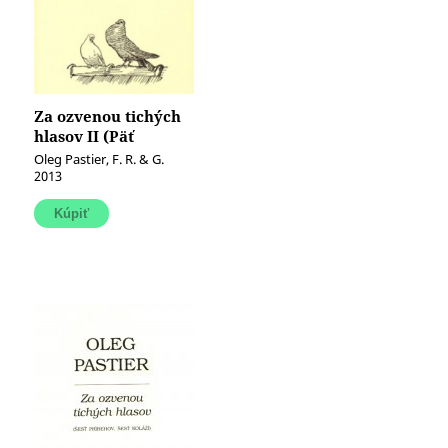
Za ozvenou tichých
hlasov II (Päť
scenárov, päť koláží)
Oleg Pastier, F. R. & G.
2013