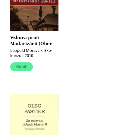
Vzbura proti
Maďarizácii (Obec
Lúčky v rokoch 1906
Leopold Moravčík, Eko-
- 1911)
konzult 2010