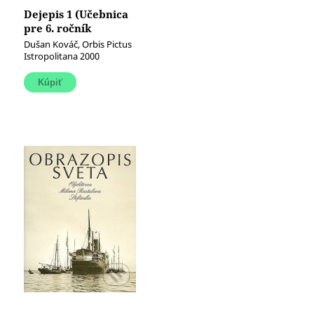
Dejepis 1 (Učebnica
pre 6. ročník
základných škôl)
Dušan Kováč, Orbis Pictus
(Od staroveku k
Istropolitana 2000
stredoveku