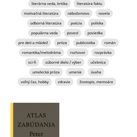
literárna veda, kritika
literatúra faktu
motivačná literatúra
náboženstvo
novela
odborná literatúra
poézia
politika
populárna veda
povesť
poviedka
pre deti a mládež
próza
publicistika
román
romantika/melodráma
rozhovor
rozprávka
sci-fi
súborné dielo / výber
učebnica
umelecká próza
umenie
úvaha
voľný čas, hobby
zdravie
životopis, memoáre
STRÁNKY