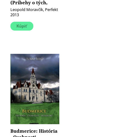
(Príbehy o tých,
ktorí zneužili moc)
Leopold Moravčík, Perfekt
2013
Budmerice: História