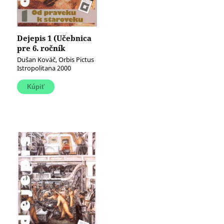
Dejepis 1 (Učebnica
pre 6. ročník
základných škôl)
Dušan Kováč, Orbis Pictus
(Od praveku k
Istropolitana 2000
staroveku)