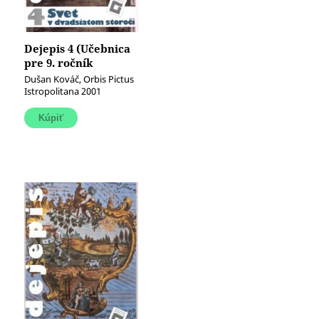
Dejepis 4 (Učebnica
pre 9. ročník
základných škôl)
Dušan Kováč, Orbis Pictus
(Svet v dvadsiatom
Istropolitana 2001
storočí)