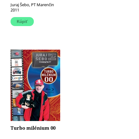
sľúbili sme si
Juraj Šebo, PT Marenčin
lásku...)
2011
Turbo milénium 00