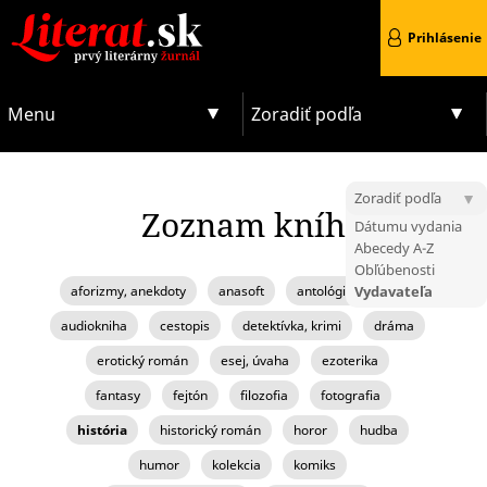
Prihlásenie
Menu
Zoradiť podľa
Zoradiť podľa
Zoznam kníh
Dátumu vydania
Abecedy A-Z
Obľúbenosti
aforizmy, anekdoty
anasoft
antológia, zborník
Vydavateľa
audiokniha
cestopis
detektívka, krimi
dráma
erotický román
esej, úvaha
ezoterika
fantasy
fejtón
filozofia
fotografia
história
historický román
horor
hudba
humor
kolekcia
komiks