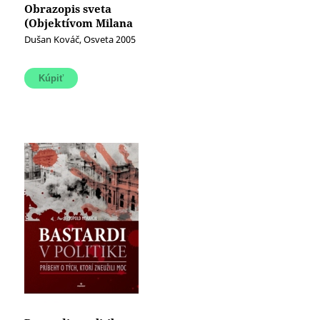
Obrazopis sveta
(Objektívom Milana
Rastislava Štefánika)
Dušan Kováč, Osveta 2005