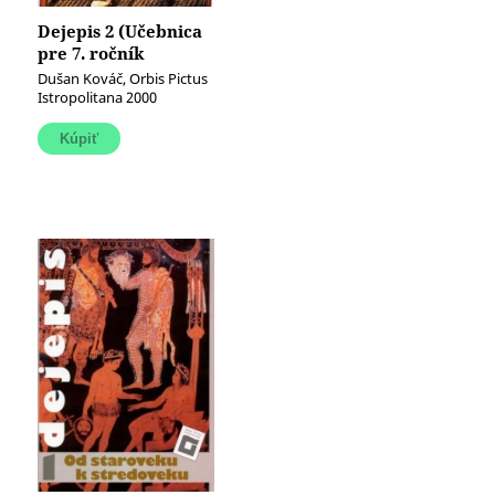
Dejepis 2 (Učebnica
pre 7. ročník
základných škôl)
Dušan Kováč, Orbis Pictus
(Európa v období
Istropolitana 2000
stredoveku)