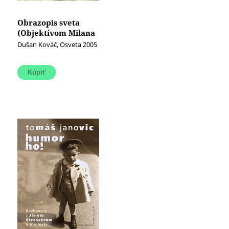
Obrazopis sveta
(Objektívom Milana
Rastislava Štefánika)
Dušan Kováč, Osveta 2005