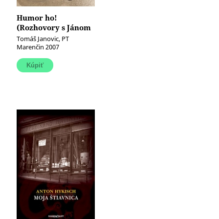
Humor ho!
(Rozhovory s Jánom
Štrasserom a iné
Tomáš Janovic, PT
texty)
Marenčin 2007