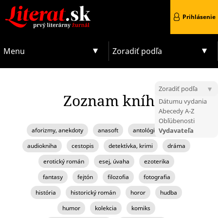
Prihlásenie
Menu
Zoradiť podľa
Zoradiť podľa
Zoznam kníh
Dátumu vydania
Abecedy A-Z
Obľúbenosti
aforizmy, anekdoty
anasoft
antológia, zborník
Vydavateľa
audiokniha
cestopis
detektívka, krimi
dráma
erotický román
esej, úvaha
ezoterika
fantasy
fejtón
filozofia
fotografia
história
historický román
horor
hudba
humor
kolekcia
komiks