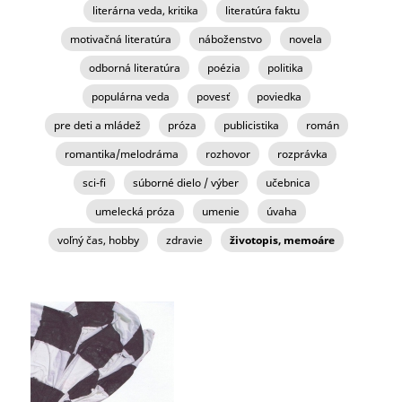
literárna veda, kritika
literatúra faktu
motivačná literatúra
náboženstvo
novela
odborná literatúra
poézia
politika
populárna veda
povesť
poviedka
pre deti a mládež
próza
publicistika
román
romantika/melodráma
rozhovor
rozprávka
sci-fi
súborné dielo / výber
učebnica
umelecká próza
umenie
úvaha
voľný čas, hobby
zdravie
životopis, memoáre