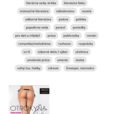
literárna veda, kritika
literatúra faktu
motivačná literatúra
náboženstvo
novela
odborná literatúra
poézia
politika
populárna veda
povesť
poviedka
pre deti a mládež
próza
publicistika
román
romantika/melodráma
rozhovor
rozprávka
sci-fi
súborné dielo / výber
učebnica
umelecká próza
umenie
úvaha
voľný čas, hobby
zdravie
životopis, memoáre