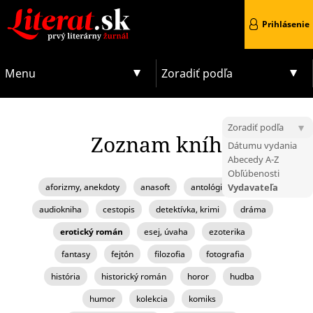
Prihlásenie
Menu
Zoradiť podľa
Zoradiť podľa
Zoznam kníh
Dátumu vydania
Abecedy A-Z
Obľúbenosti
aforizmy, anekdoty
anasoft
antológia, zborník
Vydavateľa
audiokniha
cestopis
detektívka, krimi
dráma
erotický román
esej, úvaha
ezoterika
fantasy
fejtón
filozofia
fotografia
história
historický román
horor
hudba
humor
kolekcia
komiks