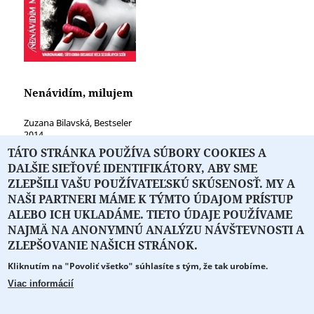
Nenávidím, milujem
Zuzana Bilavská, Bestseler
2014
TÁTO STRÁNKA POUŽÍVA SÚBORY COOKIES A
DALŠIE SIEŤOVÉ IDENTIFIKÁTORY, ABY SME
ZLEPŠILI VAŠU POUŽÍVATEĽSKÚ SKÚSENOSŤ. MY A
NAŠI PARTNERI MÁME K TÝMTO ÚDAJOM PRÍSTUP
ALEBO ICH UKLADÁME. TIETO ÚDAJE POUŽÍVAME
NAJMÄ NA ANONYMNÚ ANALÝZU NÁVŠTEVNOSTI A
O PORTÁLI
O DRUŽSTVE
SPONZORI
KONTAKT
ZLEPŠOVANIE NAŠICH STRÁNOK.
Kliknutím na "Povoliť všetko" súhlasíte s tým, že tak urobíme.
Projekt z verejných fondov podporil
Viac informácií
Copyright © 2026 Literát.sk
Cookie preferencie