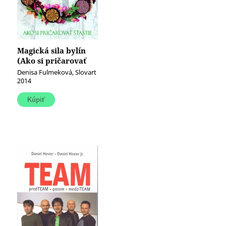
Magická sila bylín
(Ako si pričarovať
šťastie)
Denisa Fulmeková, Slovart
2014