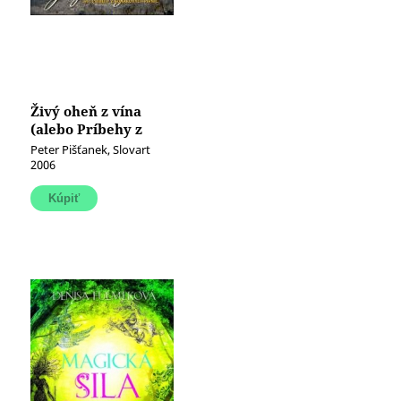
Živý oheň z vína
(alebo Príbehy z
koňakových pivníc)
Peter Pišťanek, Slovart
2006