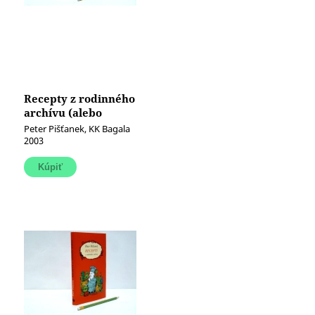
Recepty z rodinného
archívu (alebo
všetko čo viem ma
Peter Pišťanek, KK Bagala
naučil môj dedo)
2003