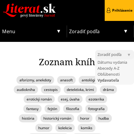
Prihlásenie
Menu
Zoradiť podľa
Zoradiť podľa
Zoznam kníh
Dátumu vydania
Abecedy A-Z
Obľúbenosti
aforizmy, anekdoty
anasoft
antológia, zborník
Vydavateľa
audiokniha
cestopis
detektívka, krimi
dráma
erotický román
esej, úvaha
ezoterika
fantasy
fejtón
filozofia
fotografia
história
historický román
horor
hudba
humor
kolekcia
komiks