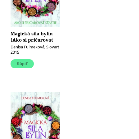
Magická sila bylín
(Ako si pričarovať
šťastie) (e-kniha)
Denisa Fulmeková, Slovart
2015