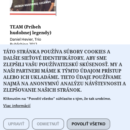
TEAM (Príbeh
hudobnej legendy)
Daniel Hevier, Trio
Publishing 2012
TÁTO STRÁNKA POUŽÍVA SÚBORY COOKIES A
DALŠIE SIEŤOVÉ IDENTIFIKÁTORY, ABY SME
ZLEPŠILI VAŠU POUŽÍVATEĽSKÚ SKÚSENOSŤ. MY A
NAŠI PARTNERI MÁME K TÝMTO ÚDAJOM PRÍSTUP
ALEBO ICH UKLADÁME. TIETO ÚDAJE POUŽÍVAME
NAJMÄ NA ANONYMNÚ ANALÝZU NÁVŠTEVNOSTI A
O PORTÁLI
O DRUŽSTVE
SPONZORI
KONTAKT
ZLEPŠOVANIE NAŠICH STRÁNOK.
Kliknutím na "Povoliť všetko" súhlasíte s tým, že tak urobíme.
Projekt z verejných fondov podporil
Viac informácií
Copyright © 2026 Literát.sk
Cookie preferencie
Všetky práva vyhradené.
UPRAVIŤ
ODMIETNUŤ
POVOLIŤ VŠETKO
literat@literat.sk
Created by
ActivIT