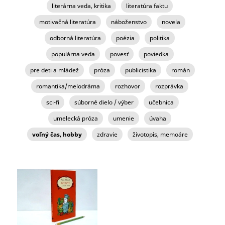
literárna veda, kritika
literatúra faktu
motivačná literatúra
náboženstvo
novela
odborná literatúra
poézia
politika
populárna veda
povesť
poviedka
pre deti a mládež
próza
publicistika
román
romantika/melodráma
rozhovor
rozprávka
sci-fi
súborné dielo / výber
učebnica
umelecká próza
umenie
úvaha
voľný čas, hobby
zdravie
životopis, memoáre