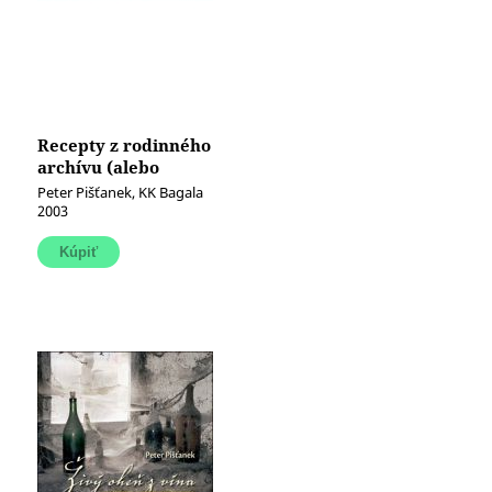
Recepty z rodinného
archívu (alebo
všetko čo viem ma
Peter Pišťanek, KK Bagala
naučil môj dedo)
2003