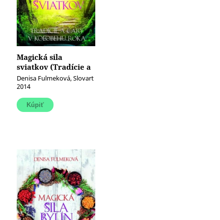
Magická sila
sviatkov (Tradície a
čary v kolobehu
Denisa Fulmeková, Slovart
roka)
2014