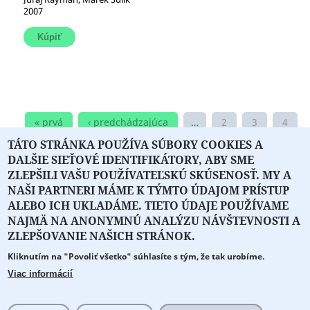
2007
« prvá
‹ predchádzajúca
…
2
3
4
TÁTO STRÁNKA POUŽÍVA SÚBORY COOKIES A
5
6
7
8
…
nasledujúca ›
DALŠIE SIEŤOVÉ IDENTIFIKÁTORY, ABY SME
posledná »
ZLEPŠILI VAŠU POUŽÍVATEĽSKÚ SKÚSENOSŤ. MY A
NAŠI PARTNERI MÁME K TÝMTO ÚDAJOM PRÍSTUP
ALEBO ICH UKLADÁME. TIETO ÚDAJE POUŽÍVAME
NAJMÄ NA ANONYMNÚ ANALÝZU NÁVŠTEVNOSTI A
O PORTÁLI
O DRUŽSTVE
SPONZORI
KONTAKT
ZLEPŠOVANIE NAŠICH STRÁNOK.
Kliknutím na "Povoliť všetko" súhlasíte s tým, že tak urobíme.
Projekt z verejných fondov podporil
Viac informácií
Copyright © 2026 Literát.sk
Cookie preferencie