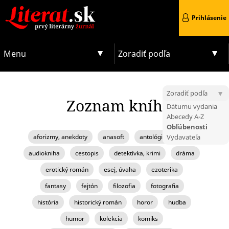
Prihlásenie
Menu
Zoradiť podľa
Zoradiť podľa
Zoznam kníh
Dátumu vydania
Abecedy A-Z
Obľúbenosti
aforizmy, anekdoty
anasoft
antológia, zborník
Vydavateľa
audiokniha
cestopis
detektívka, krimi
dráma
erotický román
esej, úvaha
ezoterika
fantasy
fejtón
filozofia
fotografia
história
historický román
horor
hudba
humor
kolekcia
komiks