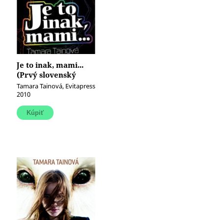
Je to inak, mami...
(Prvý slovenský
román, čo rúca mýty
Tamara Tainová, Evitapress
o gayoch)
2010