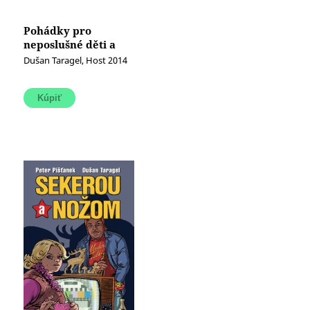
Pohádky pro
neposlušné děti a
jejich starostlivé
Dušan Taragel, Host 2014
rodiče