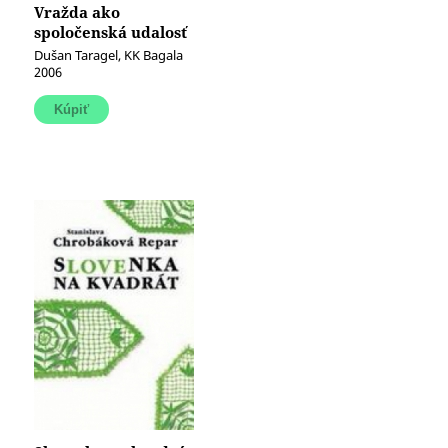
Vražda ako
spoločenská udalosť
(Základy
Dušan Taragel, KK Bagala
spoločenského
2006
správania pri
vražde)