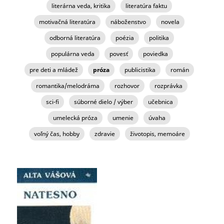
literárna veda, kritika
literatúra faktu
motivačná literatúra
náboženstvo
novela
odborná literatúra
poézia
politika
populárna veda
povesť
poviedka
pre deti a mládež
próza
publicistika
román
romantika/melodráma
rozhovor
rozprávka
sci-fi
súborné dielo / výber
učebnica
umelecká próza
umenie
úvaha
voľný čas, hobby
zdravie
životopis, memoáre
STRÁNKY