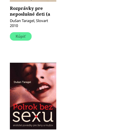
Rozprávky pre
neposlušné deti (a
ich starostlivých
Dušan Taragel, Slovart
rodičov)
2010