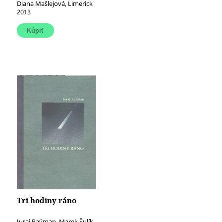
Diana Mašlejová, Limerick
2013
Tri hodiny ráno
Juraj Raýman, Marek Šulík