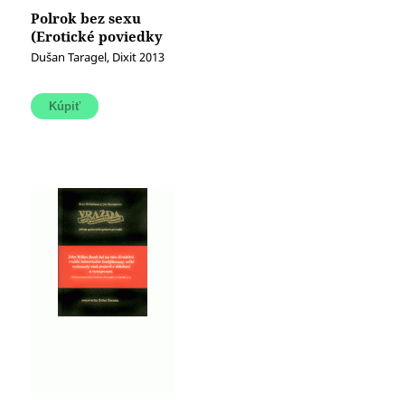
Polrok bez sexu
(Erotické poviedky
pre ženy a mužov)
Dušan Taragel, Dixit 2013