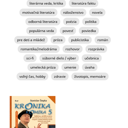
literárna veda, kritika
literatúra faktu
motivačná literatúra
náboženstvo
novela
odborná literatúra
poézia
politika
populárna veda
povesť
poviedka
pre deti a mládež
próza
publicistika
román
romantika/melodráma
rozhovor
rozprávka
sci-fi
súborné dielo / výber
učebnica
umelecká próza
umenie
úvaha
voľný čas, hobby
zdravie
životopis, memoáre