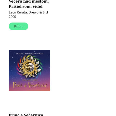
Večera nad mestom,
Prišiel som, videl
som... (komplet)
Laco Kerata, Drewo & Srd
2000
Princ a Večernica