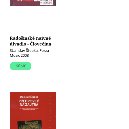
Radošinské naivné
divadlo - Človečina
(kniha + CD)
Stanislav Štepka, Forza
Music 2008