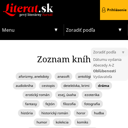
Prihlásenie
Menu
Zoradiť podľa
Zoradiť podľa
Zoznam kníh
Dátumu vydania
Abecedy A-Z
Obľúbenosti
aforizmy, anekdoty
anasoft
antológia, zborník
Vydavateľa
audiokniha
cestopis
detektívka, krimi
dráma
erotický román
esej, úvaha
ezoterika
fantasy
fejtón
filozofia
fotografia
história
historický román
horor
hudba
humor
kolekcia
komiks