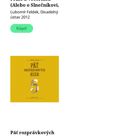
(Alebo o Slnečníkovi,
Mesačníkovi a
Ľubomír Feldek, Divadelný
Veterníkovi)
ústav 2012
Päť rozprávkových