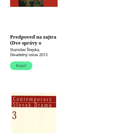
Predpoveď na zajtra
(Dve správy o
mojom dvadsiatom
Stanislav Štepka,
storočí)
Divadelný ústav 2013