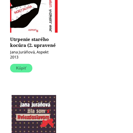
Utrpenie starého
kocúra (2. upravené
vydanie)
Jana Juráňová, Aspekt
2013