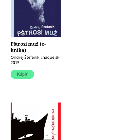
Pštrosí muž (e-
kniha)
Ondrej Štefánik, Inaque.sk
2015