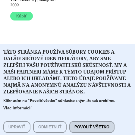
2009
TÁTO STRÁNKA POUŽÍVA SÚBORY COOKIES A
« prvá
‹ predchádzajúca
1
2
3
4
DALŠIE SIEŤOVÉ IDENTIFIKÁTORY, ABY SME
5
6
7
…
nasledujúca ›
posledná »
ZLEPŠILI VAŠU POUŽÍVATEĽSKÚ SKÚSENOSŤ. MY A
NAŠI PARTNERI MÁME K TÝMTO ÚDAJOM PRÍSTUP
ALEBO ICH UKLADÁME. TIETO ÚDAJE POUŽÍVAME
NAJMÄ NA ANONYMNÚ ANALÝZU NÁVŠTEVNOSTI A
O PORTÁLI
O DRUŽSTVE
SPONZORI
KONTAKT
ZLEPŠOVANIE NAŠICH STRÁNOK.
Kliknutím na "Povoliť všetko" súhlasíte s tým, že tak urobíme.
Projekt z verejných fondov podporil
Viac informácií
Copyright © 2026 Literát.sk
Cookie preferencie
Všetky práva vyhradené.
UPRAVIŤ
ODMIETNUŤ
POVOLIŤ VŠETKO
literat@literat.sk
Created by
ActivIT