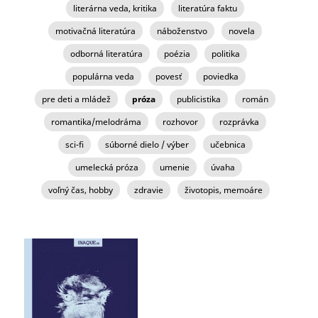
literárna veda, kritika
literatúra faktu
motivačná literatúra
náboženstvo
novela
odborná literatúra
poézia
politika
populárna veda
povesť
poviedka
pre deti a mládež
próza
publicistika
román
romantika/melodráma
rozhovor
rozprávka
sci-fi
súborné dielo / výber
učebnica
umelecká próza
umenie
úvaha
voľný čas, hobby
zdravie
životopis, memoáre
STRÁNKY