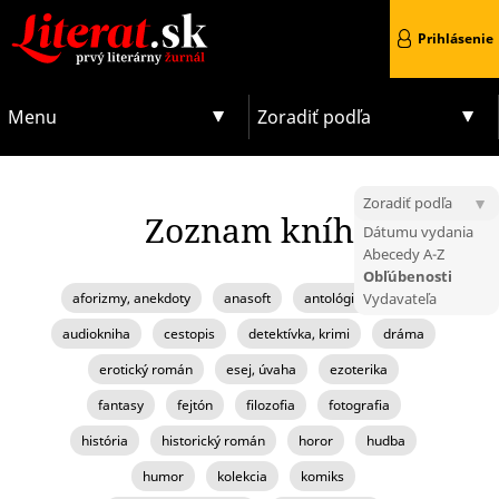
Prihlásenie
Menu
Zoradiť podľa
Zoradiť podľa
Zoznam kníh
Dátumu vydania
Abecedy A-Z
Obľúbenosti
aforizmy, anekdoty
anasoft
antológia, zborník
Vydavateľa
audiokniha
cestopis
detektívka, krimi
dráma
erotický román
esej, úvaha
ezoterika
fantasy
fejtón
filozofia
fotografia
história
historický román
horor
hudba
humor
kolekcia
komiks