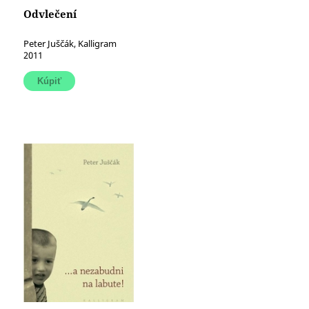
Odvlečení
Peter Juščák, Kalligram
2011