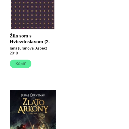
Žila som s
Hviezdoslavom (2.
vydanie)
Jana Juráňová, Aspekt
2010