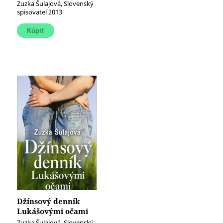
Zuzka Šulajová, Slovenský
spisovateľ 2013
Džínsový denník
Lukášovými očami
(e-kniha)
Zuzka Šulajová, Slovenský