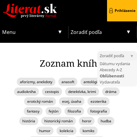
Prihlásenie
Menu
Zoradiť podľa
Zoradiť podľa
Zoznam kníh
Dátumu vydania
Abecedy A-Z
Obľúbenosti
aforizmy, anekdoty
anasoft
antológia, zborník
Vydavateľa
audiokniha
cestopis
detektívka, krimi
dráma
erotický román
esej, úvaha
ezoterika
fantasy
fejtón
filozofia
fotografia
história
historický román
horor
hudba
humor
kolekcia
komiks