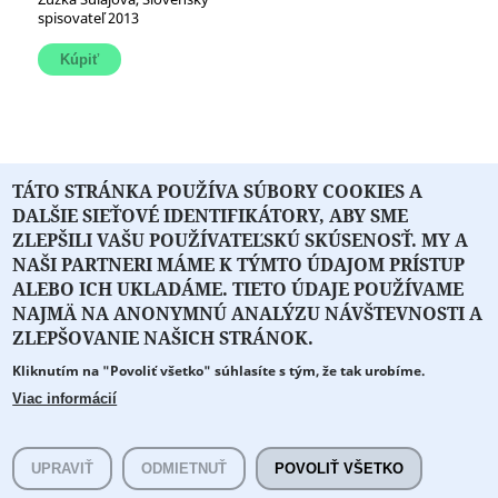
spisovateľ 2013
TÁTO STRÁNKA POUŽÍVA SÚBORY COOKIES A
« prvá
‹ predchádzajúca
1
2
3
4
DALŠIE SIEŤOVÉ IDENTIFIKÁTORY, ABY SME
5
6
7
…
nasledujúca ›
posledná »
ZLEPŠILI VAŠU POUŽÍVATEĽSKÚ SKÚSENOSŤ. MY A
NAŠI PARTNERI MÁME K TÝMTO ÚDAJOM PRÍSTUP
ALEBO ICH UKLADÁME. TIETO ÚDAJE POUŽÍVAME
NAJMÄ NA ANONYMNÚ ANALÝZU NÁVŠTEVNOSTI A
O PORTÁLI
O DRUŽSTVE
SPONZORI
KONTAKT
ZLEPŠOVANIE NAŠICH STRÁNOK.
Kliknutím na "Povoliť všetko" súhlasíte s tým, že tak urobíme.
Projekt z verejných fondov podporil
Viac informácií
Copyright © 2026 Literát.sk
Cookie preferencie
Všetky práva vyhradené.
UPRAVIŤ
ODMIETNUŤ
POVOLIŤ VŠETKO
literat@literat.sk
Created by
ActivIT