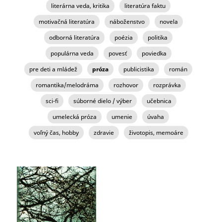
literárna veda, kritika
literatúra faktu
motivačná literatúra
náboženstvo
novela
odborná literatúra
poézia
politika
populárna veda
povesť
poviedka
pre deti a mládež
próza
publicistika
román
romantika/melodráma
rozhovor
rozprávka
sci-fi
súborné dielo / výber
učebnica
umelecká próza
umenie
úvaha
voľný čas, hobby
zdravie
životopis, memoáre
STRÁNKY