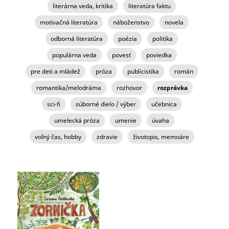
literárna veda, kritika
literatúra faktu
motivačná literatúra
náboženstvo
novela
odborná literatúra
poézia
politika
populárna veda
povesť
poviedka
pre deti a mládež
próza
publicistika
román
romantika/melodráma
rozhovor
rozprávka
sci-fi
súborné dielo / výber
učebnica
umelecká próza
umenie
úvaha
voľný čas, hobby
zdravie
životopis, memoáre