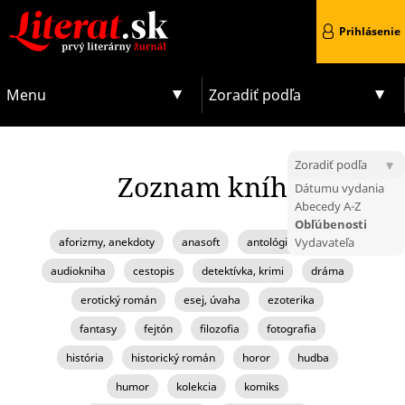
Prihlásenie
Menu
Zoradiť podľa
Zoradiť podľa
Zoznam kníh
Dátumu vydania
Abecedy A-Z
Obľúbenosti
aforizmy, anekdoty
anasoft
antológia, zborník
Vydavateľa
audiokniha
cestopis
detektívka, krimi
dráma
erotický román
esej, úvaha
ezoterika
fantasy
fejtón
filozofia
fotografia
história
historický román
horor
hudba
humor
kolekcia
komiks