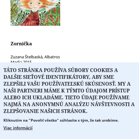
Zornička
Zuzana Štelbaská, Albatros
Media 2015
TÁTO STRÁNKA POUŽÍVA SÚBORY COOKIES A
DALŠIE SIEŤOVÉ IDENTIFIKÁTORY, ABY SME
ZLEPŠILI VAŠU POUŽÍVATEĽSKÚ SKÚSENOSŤ. MY A
NAŠI PARTNERI MÁME K TÝMTO ÚDAJOM PRÍSTUP
ALEBO ICH UKLADÁME. TIETO ÚDAJE POUŽÍVAME
NAJMÄ NA ANONYMNÚ ANALÝZU NÁVŠTEVNOSTI A
O PORTÁLI
O DRUŽSTVE
SPONZORI
KONTAKT
ZLEPŠOVANIE NAŠICH STRÁNOK.
Kliknutím na "Povoliť všetko" súhlasíte s tým, že tak urobíme.
Projekt z verejných fondov podporil
Viac informácií
Copyright © 2026 Literát.sk