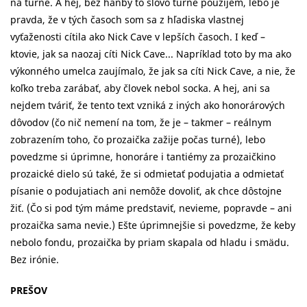
na turné. A hej, bez hanby to slovo turné použijem, lebo je
pravda, že v tých časoch som sa z hľadiska vlastnej
vyťaženosti cítila ako Nick Cave v lepších časoch. I keď –
ktovie, jak sa naozaj cíti Nick Cave... Napríklad toto by ma ako
výkonného umelca zaujímalo, že jak sa cíti Nick Cave, a nie, že
koľko treba zarábať, aby človek nebol socka. A hej, ani sa
nejdem tváriť, že tento text vzniká z iných ako honorárových
dôvodov (čo nič nemení na tom, že je – takmer – reálnym
zobrazením toho, čo prozaička zažije počas turné), lebo
povedzme si úprimne, honoráre i tantiémy za prozaičkino
prozaické dielo sú také, že si odmietať podujatia a odmietať
písanie o podujatiach ani nemôže dovoliť, ak chce dôstojne
žiť. (Čo si pod tým máme predstaviť, nevieme, popravde – ani
prozaička sama nevie.) Ešte úprimnejšie si povedzme, že keby
nebolo fondu, prozaička by priam skapala od hladu i smädu.
Bez irónie.
PREŠOV