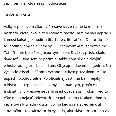
zažil, ten vie. Kto nezažil, odporúčam.
TAKŽE PREŠOV
Veľkým pozitívom čítaní v Prešove je, že na ne takmer nik
nechodí. Viete, ako je to v rodnom meste. Tam na vás neprídu
kamoši kukať, jak hodinu tliachate o literatúre. Oni prídu po
tej hodine, aby sa s vami opili. Česť výnimkám, samozrejme.
Toto čítanie bolo šokujúcou výnimkou. Divákov prišlo okolo
dvadsať. S tým som nepočítala, takže som si dala dvojitú
whisky radšej pred začiatkom. Obyčajne dávam len jednu. Na
východe zásadne čítam s vychodňarskym prízvukom. Má to
úspech, pochopiteľne. Po oficiálnej časti ma balil nejaký
tridsiatnik. Trpko som sa zamyslela nad tým, prečo ma
tridsiatnici v Prešove nebalili pred dvadsiatimi rokmi, keď to
ešte malo nejakú relevanciu. Po polnoci ma taxíkom domov
vezie bývalý triedny učiteľ, čo ma kedysi na strednej učil
slovenčinu. Taxikárovi hrdo vykladá, akú slávnu osobu má vo