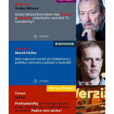
Spisovateľ
Dušan Mitana
Dušan Mitana bol online! Ako
Hevier
a
Machala
oslávili jeho nedožité 75.
narodeniny?
13/12/2021
ROZHOVOR
Spisovateľ
Maroš Hečko
Jeho najnovší román je o šialencovi v
politike, vyhorení a požiari v Austrálii!
12/12/2021
Foto:
Gabriel Kuchta
TIP NA ČÍTANIE
Časopis
Verzia
Prekladateľky
vám dávajú tipy na
knihy, ktoré by ste si mali kúpiť pod
stromček!
Padne vám sánka!