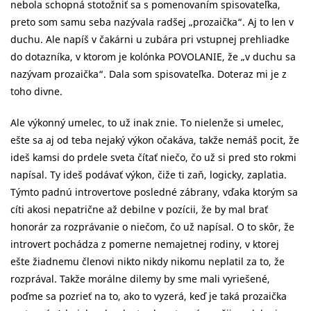
nebola schopná stotožniť sa s pomenovaním spisovateľka,
preto som samu seba nazývala radšej „prozaička“. Aj to len v
duchu. Ale napíš v čakárni u zubára pri vstupnej prehliadke
do dotazníka, v ktorom je kolónka POVOLANIE, že „v duchu sa
nazývam prozaička“. Dala som spisovateľka. Doteraz mi je z
toho divne.
Ale výkonný umelec, to už inak znie. To nielenže si umelec,
ešte sa aj od teba nejaký výkon očakáva, takže nemáš pocit, že
ideš kamsi do prdele sveta čítať niečo, čo už si pred sto rokmi
napísal. Ty ideš podávať výkon, čiže ti zaň, logicky, zaplatia.
Týmto padnú introvertove posledné zábrany, vďaka ktorým sa
cíti akosi nepatrične až debilne v pozícii, že by mal brať
honorár za rozprávanie o niečom, čo už napísal. O to skôr, že
introvert pochádza z pomerne nemajetnej rodiny, v ktorej
ešte žiadnemu členovi nikto nikdy nikomu neplatil za to, že
rozprával. Takže morálne dilemy by sme mali vyriešené,
poďme sa pozrieť na to, ako to vyzerá, keď je taká prozaička