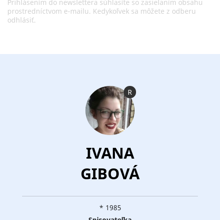
Prihlásením do newslettera súhlasíte so zasielaním obsahu
prostredníctvom e-mailu. Kedykoľvek sa môžete z odberu
odhlásiť.
R
IVANA
GIBOVÁ
* 1985
Spisovateľka