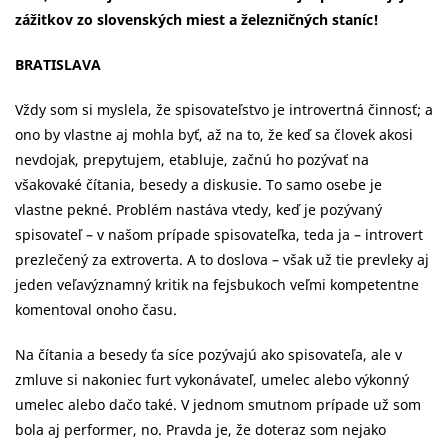
zážitkov zo slovenských miest a železničných staníc!
BRATISLAVA
Vždy som si myslela, že spisovateľstvo je introvertná činnosť; a
ono by vlastne aj mohla byť, až na to, že keď sa človek akosi
nevdojak, prepytujem, etabluje, začnú ho pozývať na
všakovaké čítania, besedy a diskusie. To samo osebe je
vlastne pekné. Problém nastáva vtedy, keď je pozývaný
spisovateľ – v našom prípade spisovateľka, teda ja – introvert
prezlečený za extroverta. A to doslova – však už tie prevleky aj
jeden veľavýznamný kritik na fejsbukoch veľmi kompetentne
komentoval onoho času.
Na čítania a besedy ťa síce pozývajú ako spisovateľa, ale v
zmluve si nakoniec furt vykonávateľ, umelec alebo výkonný
umelec alebo dačo také. V jednom smutnom prípade už som
bola aj performer, no. Pravda je, že doteraz som nejako