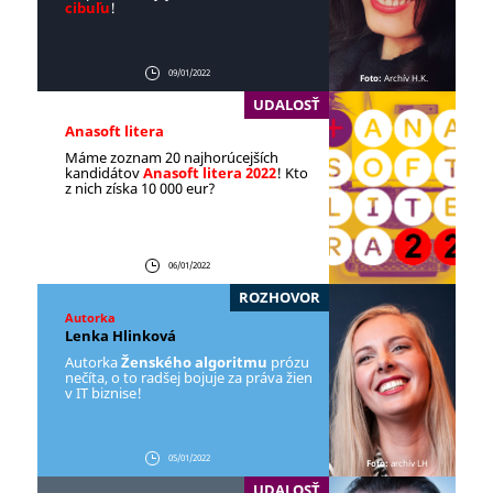
cibuľu
!
09/01/2022
Foto:
Archív H.K.
UDALOSŤ
Anasoft litera
Máme zoznam 20 najhorúcejších
kandidátov
Anasoft litera 2022
! Kto
z nich získa 10 000 eur?
06/01/2022
ROZHOVOR
Autorka
Lenka Hlinková
Autorka
Ženského algoritmu
prózu
nečíta, o to radšej bojuje za práva žien
v IT biznise!
05/01/2022
Foto:
archív LH
UDALOSŤ