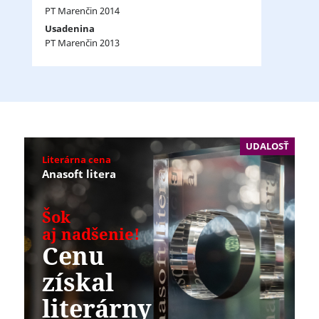
PT Marenčin 2014
Usadenina
PT Marenčin 2013
UDALOSŤ
Literárna cena
Anasoft litera
Šok
aj nadšenie!
Cenu
získal
literárny