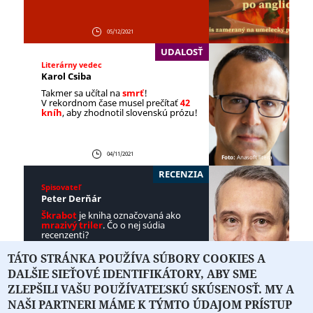
05/12/2021
UDALOSŤ
Literárny vedec
Karol Csiba
Takmer sa učítal na
smrť
!
V rekordnom čase musel prečítať
42
kníh
, aby zhodnotil slovenskú prózu!
04/11/2021
Foto:
Anasoft litera
RECENZIA
Spisovateľ
Peter Derňár
Škrabot
je kniha označovaná ako
mrazivý triler
. Čo o nej súdia
recenzenti?
TÁTO STRÁNKA POUŽÍVA SÚBORY COOKIES A
DALŠIE SIEŤOVÉ IDENTIFIKÁTORY, ABY SME
29/10/2021
Foto:
Tibor Géci
ZLEPŠILI VAŠU POUŽÍVATEĽSKÚ SKÚSENOSŤ. MY A
NAŠI PARTNERI MÁME K TÝMTO ÚDAJOM PRÍSTUP