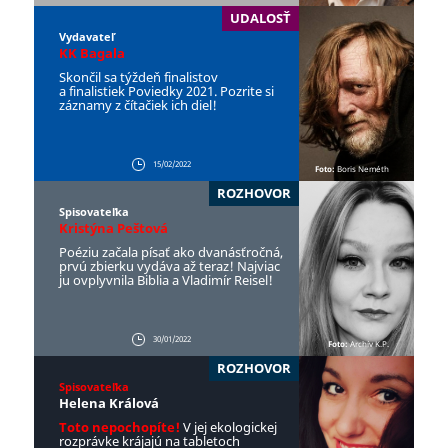
UDALOSŤ
Vydavateľ
KK Bagala
Skončil sa týždeň finalistov
a finalistiek Poviedky 2021. Pozrite si
záznamy z čítačiek ich diel!
15/02/2022
Foto:
Boris Neméth
ROZHOVOR
Spisovateľka
Kristýna Peštová
Poéziu začala písať ako dvanásťročná,
prvú zbierku vydáva až teraz! Najviac
ju ovplyvnila Biblia a Vladimír Reisel!
30/01/2022
Foto:
Archív K.P.
ROZHOVOR
Spisovateľka
Helena Králová
Toto nepochopíte!
V jej ekologickej
rozprávke krájajú na tabletoch