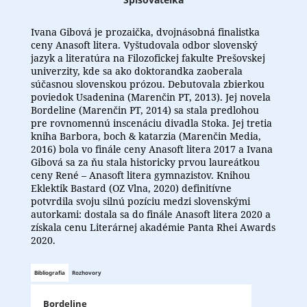
Ivana Gibová je prozaička, dvojnásobná finalistka
ceny Anasoft litera. Vyštudovala odbor slovenský
jazyk a literatúra na Filozofickej fakulte Prešovskej
univerzity, kde sa ako doktorandka zaoberala
súčasnou slovenskou prózou. Debutovala zbierkou
poviedok Usadenina (Marenčin PT, 2013). Jej novela
Bordeline (Marenčin PT, 2014) sa stala predlohou
pre rovnomennú inscenáciu divadla Stoka. Jej tretia
kniha Barbora, boch & katarzia (Marenčin Media,
2016) bola vo finále ceny Anasoft litera 2017 a Ivana
Gibová sa za ňu stala historicky prvou laureátkou
ceny René – Anasoft litera gymnazistov. Knihou
Eklektik Bastard (OZ Vlna, 2020) definitívne
potvrdila svoju silnú pozíciu medzi slovenskými
autorkami: dostala sa do finále Anasoft litera 2020 a
získala cenu Literárnej akadémie Panta Rhei Awards
2020.
Bibliografia
Rozhovory
Bordeline