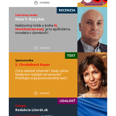
21/10/2022
RECENZIA
Literárny vedec
Peter F. ´Rius Jílek
Neľútostný kritik o knihe
N.
Hochholczerovej
: je to epištolárna
noveleta v zlomkoch!
27/09/2022
TEXT
Spisovateľka
S. Chrobáková Repar
Chce zakázať internet? Kedy začne
kladivom rozbíjať serverovne?
Prečítajte si jej pozoruhodný text!
02/09/2022
Foto:
Žiga Mihelčič/FB
UDALOSŤ
Časopis
Redakcia Literát.sk