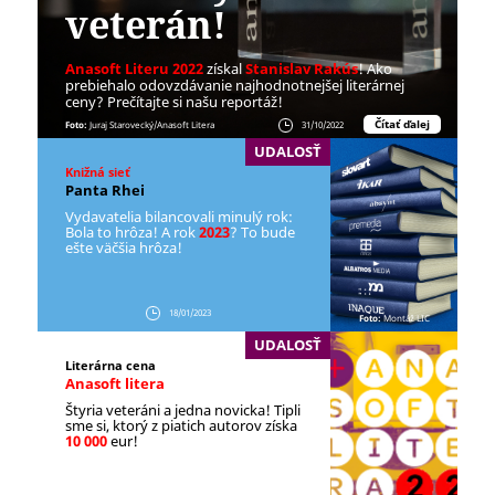
veterán!
Anasoft Literu 2022
získal
Stanislav Rakús
! Ako
prebiehalo odovzdávanie najhodnotnejšej literárnej
ceny? Prečítajte si našu reportáž!
Čítať ďalej
Foto:
Juraj Starovecký/Anasoft Litera
31/10/2022
UDALOSŤ
Knižná sieť
Panta Rhei
Vydavatelia bilancovali minulý rok:
Bola to hrôza! A rok
2023
? To bude
ešte väčšia hrôza!
18/01/2023
Foto:
Montáž LIC
UDALOSŤ
Literárna cena
Anasoft litera
Štyria veteráni a jedna novicka! Tipli
sme si, ktorý z piatich autorov získa
10 000
eur!