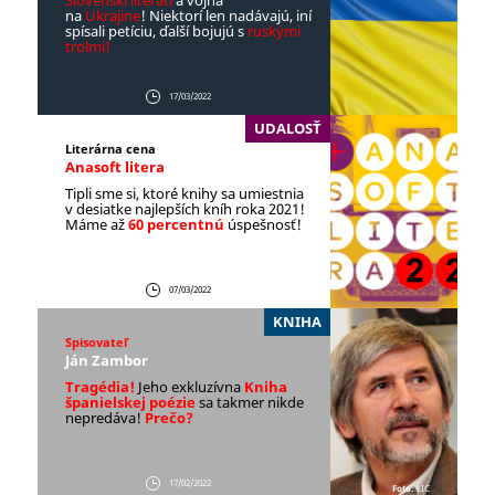
Slovenskí literáti
a vojna
na
Ukrajine
! Niektorí len nadávajú, iní
spísali petíciu, ďalší bojujú s
ruskými
trolmi!
17/03/2022
UDALOSŤ
Literárna cena
Anasoft litera
Tipli sme si, ktoré knihy sa umiestnia
v desiatke najlepších kníh roka 2021!
Máme až
60 percentnú
úspešnosť!
07/03/2022
KNIHA
Spisovateľ
Ján Zambor
Tragédia!
Jeho exkluzívna
Kniha
španielskej poézie
sa takmer nikde
nepredáva!
Prečo?
17/02/2022
Foto:
LIC