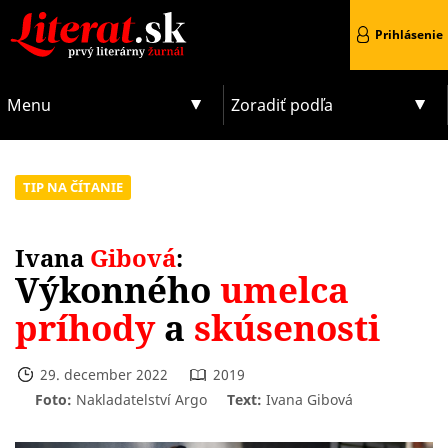
Prihlásenie
Menu
Zoradiť podľa
TIP NA ČÍTANIE
Ivana
Gibová
:
Výkonného
umelca
príhody
a
skúsenosti
29. december 2022
2019
Foto:
Nakladatelství Argo
Text:
Ivana Gibová