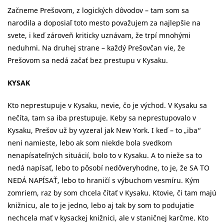
Začneme Prešovom, z logických dôvodov – tam som sa
narodila a doposiaľ toto mesto považujem za najlepšie na
svete, i keď zároveň kriticky uznávam, že trpí mnohými
neduhmi. Na druhej strane – každý Prešovčan vie, že
Prešovom sa nedá začať bez prestupu v Kysaku.
KYSAK
Kto neprestupuje v Kysaku, nevie, čo je východ. V Kysaku sa
nečíta, tam sa iba prestupuje. Keby sa neprestupovalo v
Kysaku, Prešov už by vyzeral jak New York. I keď – to „iba“
neni namieste, lebo ak som niekde bola svedkom
nenapísateľných situácií, bolo to v Kysaku. A to nieže sa to
nedá napísať, lebo to pôsobí nedôveryhodne, to je, že SA TO
NEDÁ NAPÍSAŤ, lebo to hraničí s výbuchom vesmíru. Kým
zomriem, raz by som chcela čítať v Kysaku. Ktovie, či tam majú
knižnicu, ale to je jedno, lebo aj tak by som to podujatie
nechcela mať v kysackej knižnici, ale v staničnej karčme. Kto