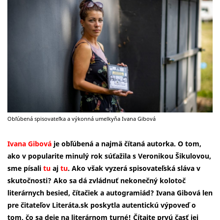
Obľúbená spisovateľka a výkonná umelkyňa Ivana Gibová
Ivana Gibová
je obľúbená a najmä čítaná autorka. O tom,
ako v popularite minulý rok súťažila s Veronikou Šikulovou,
sme písali
tu
aj
tu
. Ako však vyzerá spisovateľská sláva v
skutočnosti? Ako sa dá zvládnuť nekonečný kolotoč
literárnych besied, čítačiek a autogramiád? Ivana Gibová len
pre čitateľov Literáta.sk poskytla autentickú výpoveď o
tom, čo sa deje na literárnom turné! Čítajte prvú časť jej