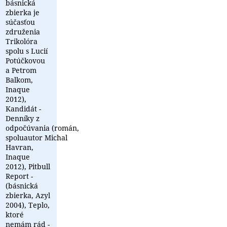
básnická
zbierka je
súčasťou
združenia
Trikolóra
spolu s Lucií
Potúčkovou
a Petrom
Balkom,
Inaque
2012),
Kandidát -
Denníky z
odpočúvania (román,
spoluautor Michal
Havran,
Inaque
2012), Pitbull
Report -
(básnická
zbierka, Azyl
2004), Teplo,
ktoré
nemám rád -