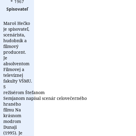
* 1967
Spisovateľ
Maroš Hečko
je spisovateľ,
scenárista,
hudobník a
filmový
producent.
Je
absolventom
Filmovej a
televíznej
fakulty VŠMU.
S
režisérom Štefanom
Semjanom napísal scenár celovečerného
hraného
filmu Na
krásnom
modrom
Dunaji
(1995). Je