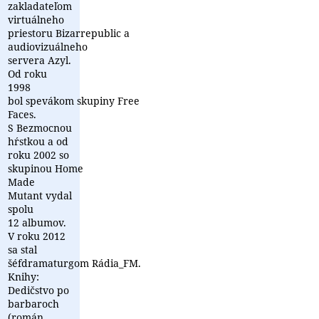
zakladateľom
virtuálneho
priestoru Bizarrepublic a
audiovizuálneho
servera Azyl.
Od roku
1998
bol spevákom skupiny Free
Faces.
S Bezmocnou
hŕstkou a od
roku 2002 so
skupinou Home
Made
Mutant vydal
spolu
12 albumov.
V roku 2012
sa stal
šéfdramaturgom Rádia_FM.
Knihy:
Dedičstvo po
barbaroch
(román,