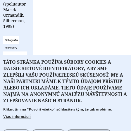
(spoluautor
Marek
Ormandík,
Silberman,
1998)
Bibliografia
Rozhovory
Zoznam
TÁTO STRÁNKA POUŽÍVA SÚBORY COOKIES A
bibliografie
DALŠIE SIEŤOVÉ IDENTIFIKÁTORY, ABY SME
je prázdny
ZLEPŠILI VAŠU POUŽÍVATEĽSKÚ SKÚSENOSŤ. MY A
NAŠI PARTNERI MÁME K TÝMTO ÚDAJOM PRÍSTUP
ALEBO ICH UKLADÁME. TIETO ÚDAJE POUŽÍVAME
NAJMÄ NA ANONYMNÚ ANALÝZU NÁVŠTEVNOSTI A
O PORTÁLI
O DRUŽSTVE
SPONZORI
KONTAKT
ZLEPŠOVANIE NAŠICH STRÁNOK.
Kliknutím na "Povoliť všetko" súhlasíte s tým, že tak urobíme.
Projekt z verejných fondov podporil
Viac informácií
Copyright © 2026 Literát.sk
Cookie preferencie