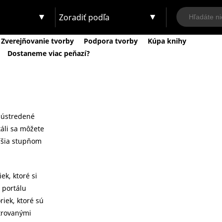
Zoradiť podľa
Zverejňovanie tvorby
Podpora tvorby
Kúpa knihy
Dostaneme viac peňazí?
ú sústredené
áli sa môžete
líšia stupňom
ek, ktoré si
 portálu
riek, ktoré sú
strovanými