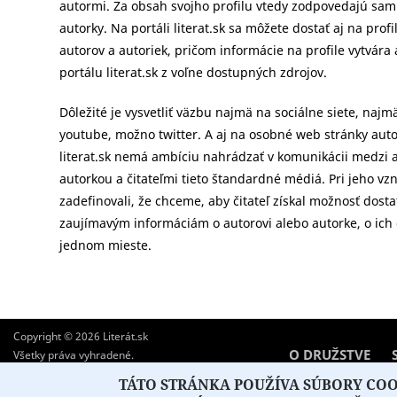
autormi. Za obsah svojho profilu vtedy zodpovedajú sami
autorky. Na portáli literat.sk sa môžete dostať aj na profi
autorov a autoriek, pričom informácie na profile vytvára
portálu literat.sk z voľne dostupných zdrojov.
Dôležité je vysvetliť väzbu najmä na sociálne siete, najm
youtube, možno twitter. A aj na osobné web stránky auto
literat.sk nemá ambíciu nahrádzať v komunikácii medzi
autorkou a čitateľmi tieto štandardné médiá. Pri jeho vz
zadefinovali, že chceme, aby čitateľ získal možnosť dost
zaujímavým informáciám o autorovi alebo autorke, o ich 
jednom mieste.
Copyright © 2026 Literát.sk
O PORTÁLI
O DRUŽSTVE
Všetky práva vyhradené.
Created by
ActivIT
TÁTO STRÁNKA POUŽÍVA SÚBORY COOK