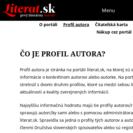
Menu
O portáli
Profil autora
Čitateľská karta
Nákup cez portál
ČO JE PROFIL AUTORA?
Profil autora je stránka na portáli literat.sk, na ktorej s
informácie o konkrétnom autorovi alebo autorke. Na port
stretnúť s dvomi druhmi profilov, ktoré sa medzi sebou 
aktuálnosti a kvality zverejnených informácií.
Najvyššiu informačnú hodnotu majú tie profily autorov/ri
spravujú autori/ky sami alebo s pomocou administrátora
literat.sk. Spravidla sa jedná o profily tých autorov a auto
členmi Družstva slovenských spisovateľov alebo sú regi