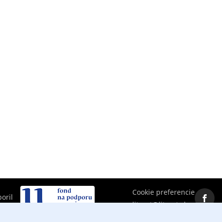
Cookie preferencie
oril
literat@literat.sk