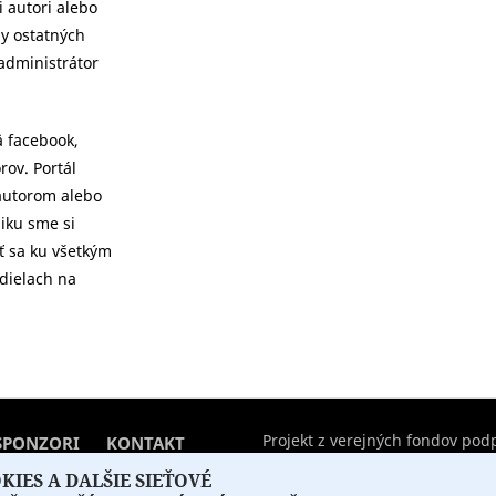
 autori alebo
ly ostatných
 administrátor
ä facebook,
rov. Portál
 autorom alebo
niku sme si
ať sa ku všetkým
dielach na
Projekt z verejných fondov podp
SPONZORI
KONTAKT
IES A DALŠIE SIEŤOVÉ