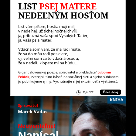
LIST
PSEJ MATERE
NEDEĽNÝM HOSŤOM
List vám píšem, hostia moji milí,
v nedeľnej, už tichej nočnej chvíli,
ja, príbuzná vaša spod Vysokých Tatier,
ja, vaša psia mater.
Vďačná som vám, že ma radi máte,
že sa do mňa radi posielate,
oj, veľmi som za to vďačná osudu,
že v nedeľu klopete mi na búdu...
Gigant slovenskej poézie, spisovateľ a prekladateľ
Ľubomír
Feldek
, zverejnil túto báseň na sociálnej sieti a s jeho súhlasom
ju publikujeme aj my. Vychutnajte si jej aktuálnosť a výstižnosť.
Čítať ďalej
25/01/2021
KNIHA
Spisovateľ
Marek Vadas
Neuveriteľné!
Napísal