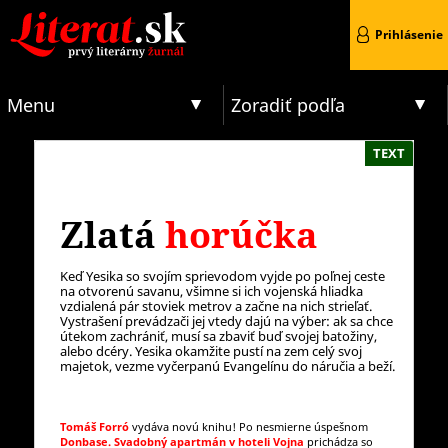
Prihlásenie
Menu
Zoradiť podľa
TEXT
Zlatá
horúčka
Keď Yesika so svojím sprievodom vyjde po poľnej ceste
na otvorenú savanu, všimne si ich vojenská hliadka
vzdialená pár stoviek metrov a začne na nich strieľať.
Vystrašení prevádzači jej vtedy dajú na výber: ak sa chce
útekom zachrániť, musí sa zbaviť buď svojej batožiny,
alebo dcéry. Yesika okamžite pustí na zem celý svoj
majetok, vezme vyčerpanú Evangelínu do náručia a beží.
Tomáš Forró
vydáva novú knihu! Po nesmierne úspešnom
Donbase. Svadobný apartmán v hoteli Vojna
prichádza so