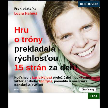
ROZHOVOR
Prekladateľka
Lucia Halová
Hru
o tróny
prekladala
rýchlosťou
15 strán
za deň!
Keď chcela
Lucia Halová
preložiť zločinecký argot
viktoriánskeho
Londýna
, pomohla si nárečím z
Banskej Štiavnice!
Čítať ďalej
Foto:
archív Lucie Halovej
21/04/2021
TEXT