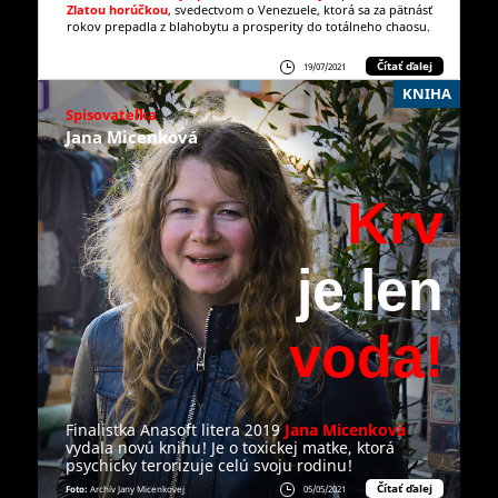
Zlatou horúčkou
, svedectvom o Venezuele, ktorá sa za pätnásť
rokov prepadla z blahobytu a prosperity do totálneho chaosu.
Čítať ďalej
19/07/2021
KNIHA
Spisovateľka
Jana Micenková
Krv
je
len
voda!
Finalistka Anasoft litera 2019
Jana Micenková
vydala novú knihu! Je o toxickej matke, ktorá
psychicky terorizuje celú svoju rodinu!
Čítať ďalej
Foto:
Archív Jany Micenkovej
05/05/2021