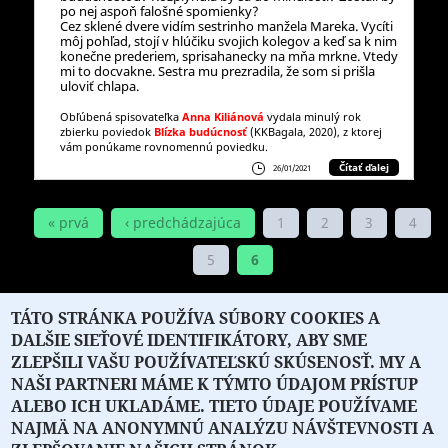
po nej aspoň falošné spomienky?
Cez sklené dvere vidím sestrinho manžela Mareka. Vycíti
môj pohľad, stojí v hlúčiku svojich kolegov a keď sa k nim
konečne prederiem, sprisahanecky na mňa mrkne. Vtedy
mi to docvakne. Sestra mu prezradila, že som si prišla
uloviť chlapa.
Obľúbená spisovateľka
Anna Kiliánová
vydala minulý rok
zbierku poviedok
Blízka budúcnosť
(KKBagala, 2020), z ktorej
vám ponúkame rovnomennú poviedku.
Čítať ďalej
26/01/2021
STRÁNKY
« prvá
‹ predchádzajúca
1
2
3
4
5
6
TÁTO STRÁNKA POUŽÍVA SÚBORY COOKIES A
DALŠIE SIEŤOVÉ IDENTIFIKÁTORY, ABY SME
ZLEPŠILI VAŠU POUŽÍVATEĽSKÚ SKÚSENOSŤ. MY A
NAŠI PARTNERI MÁME K TÝMTO ÚDAJOM PRÍSTUP
ALEBO ICH UKLADÁME. TIETO ÚDAJE POUŽÍVAME
NAJMÄ NA ANONYMNÚ ANALÝZU NÁVŠTEVNOSTI A
O PORTÁLI
O DRUŽSTVE
SPONZORI
KONTAKT