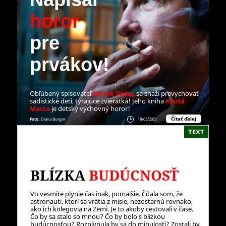
horor
pre
prvákov!
Obľúbený spisovateľ
Marek Vadas
sa snaží prevychovať
sadistické deti, týrajúce zvieratká! Jeho kniha
Krutá
Marta
je detský výchovný horor!
Čítať ďalej
Foto:
Diana Burger
18/05/2021
TEXT
BLÍZKA
BUDÚCNOSŤ
Vo vesmíre plynie čas inak, pomalšie. Čítala som, že
astronauti, ktorí sa vrátia z misie, nezostarnú rovnako,
ako ich kolegovia na Zemi. Je to akoby cestovali v čase.
Čo by sa stalo so mnou? Čo by bolo s blízkou
budúcnosťou? Rozplynula by sa do minulosti? Zostali by