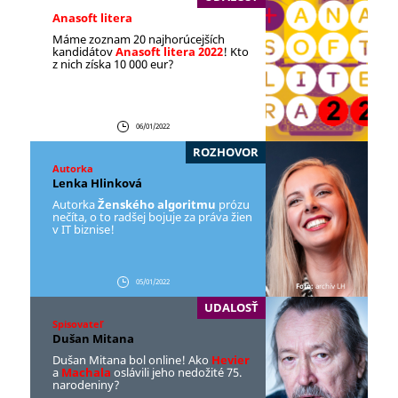
Anasoft litera
Máme zoznam 20 najhorúcejších
kandidátov
Anasoft litera 2022
! Kto
z nich získa 10 000 eur?
06/01/2022
ROZHOVOR
Autorka
Lenka Hlinková
Autorka
Ženského algoritmu
prózu
nečíta, o to radšej bojuje za práva žien
v IT biznise!
05/01/2022
Foto:
archív LH
UDALOSŤ
Spisovateľ
Dušan Mitana
Dušan Mitana bol online! Ako
Hevier
a
Machala
oslávili jeho nedožité 75.
narodeniny?