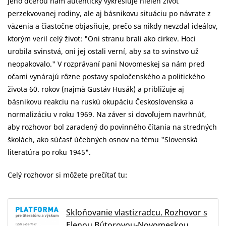
jeho dcérou nám autenticky vykresľuje nielen život
perzekvovanej rodiny, ale aj básnikovu situáciu po návrate z
väzenia a čiastočne objasňuje, prečo sa nikdy nevzdal ideálov,
ktorým veril celý život: "Oni stranu brali ako cirkev. Hoci
urobila svinstvá, oni jej ostali verní, aby sa to svinstvo už
neopakovalo." V rozprávaní pani Novomeskej sa nám pred
očami vynárajú rôzne postavy spoločenského a politického
života 60. rokov (najmä Gustáv Husák) a približuje aj
básnikovu reakciu na ruskú okupáciu Československa a
normalizáciu v roku 1969. Na záver si dovoľujem navrhnúť,
aby rozhovor bol zaradený do povinného čítania na stredných
školách, ako súčasť účebných osnov na tému "Slovenská
literatúra po roku 1945".
Celý rozhovor si môžete prečítať tu:
Skloňovanie vlastizradcu. Rozhovor s
Elenou Bútorovou-Novomeskou,