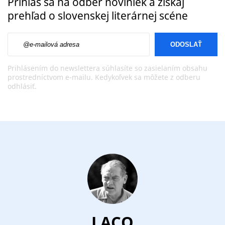
Prihlás sa na odber noviniek a získaj
prehľad o slovenskej literárnej scéne
E-mailová adresa
Prihlásením do newslettera súhlasíte so zasielaním obsahu
prostredníctvom e-mailu. Kedykoľvek sa môžete z odberu
odhlásiť.
LACO