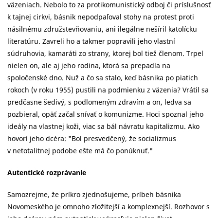
väzeniach. Nebolo to za protikomunistický odboj či príslušnosť
k tajnej cirkvi, básnik nepodpaľoval stohy na protest proti
násilnému združstevňovaniu, ani ilegálne nešíril katolícku
literatúru. Zavreli ho a takmer popravili jeho vlastní
súdruhovia, kamaráti zo strany, ktorej bol tiež členom. Trpel
nielen on, ale aj jeho rodina, ktorá sa prepadla na
spoločenské dno. Nuž a čo sa stalo, keď básnika po piatich
rokoch (v roku 1955) pustili na podmienku z väzenia? Vrátil sa
predčasne šedivý, s podlomeným zdravím a on, ledva sa
pozbieral, opäť začal snívať o komunizme. Hoci spoznal jeho
ideály na vlastnej koži, viac sa bál návratu kapitalizmu. Ako
hovorí jeho dcéra: "Bol presvedčený, že socializmus
v netotalitnej podobe ešte má čo ponúknuť."
Autentické rozprávanie
Samozrejme, že príkro zjednošujeme, príbeh básnika
Novomeského je omnoho zložitejší a komplexnejší. Rozhovor s