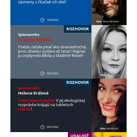
záznamy z čítačiek ich diel!
15/02/2022
Foto:
Boris Neméth
ROZHOVOR
Spisovateľka
Kristýna Peštová
Poéziu začala písať ako dvanásťročná,
prvú zbierku vydáva až teraz! Najviac
ju ovplyvnila Biblia a Vladimír Reisel!
30/01/2022
Foto:
Archív K.P.
ROZHOVOR
Spisovateľka
Helena Králová
Toto nepochopíte!
V jej ekologickej
rozprávke krájajú na tabletoch
cibuľu
!
09/01/2022
Foto:
Archív H.K.
UDALOSŤ