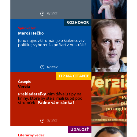
13/12/2021
ROZHOVOR
Spisovateľ
Maroš Hečko
Jeho najnovší román je o šialencovi v
politike, vyhorení a požiari v Austrálii!
12/12/2021
Foto:
Gabriel Kuchta
TIP NA ČÍTANIE
Časopis
Verzia
Prekladateľky
vám dávajú tipy na
knihy, ktoré by ste si mali kúpiť pod
stromček!
Padne vám sánka!
05/12/2021
UDALOSŤ
Literárny vedec