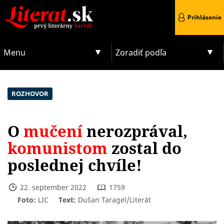
Prihlásenie
Menu
Zoradiť podľa
ROZHOVOR
O
mučení
nerozprával,
komunistom
zostal do
poslednej chvíle!
22. september 2022
1759
Foto:
LIC
Text:
Dušan Taragel/Literát