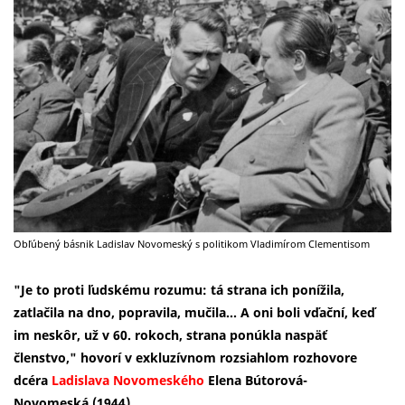
Obľúbený básnik Ladislav Novomeský s politikom Vladimírom Clementisom
"Je to proti ľudskému rozumu: tá strana ich ponížila,
zatlačila na dno, popravila, mučila... A oni boli vďační, keď
im neskôr, už v 60. rokoch, strana ponúkla naspäť
členstvo," hovorí v exkluzívnom rozsiahlom rozhovore
dcéra
Ladislava Novomeského
Elena Bútorová-
Novomeská (1944).