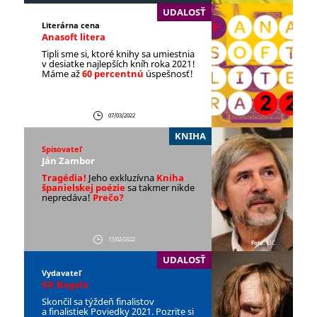
UDALOSŤ
Literárna cena
Anasoft litera
Tipli sme si, ktoré knihy sa umiestnia
v desiatke najlepších kníh roka 2021!
Máme až
60 percentnú
úspešnosť!
07/03/2022
KNIHA
Spisovateľ
Ján Zambor
Tragédia!
Jeho exkluzívna
Kniha
španielskej poézie
sa takmer nikde
nepredáva!
Prečo?
17/02/2022
Foto:
LIC
UDALOSŤ
Vydavateľ
KK Bagala
Skončil sa týždeň finalistov
a finalistiek Poviedky 2021. Pozrite si