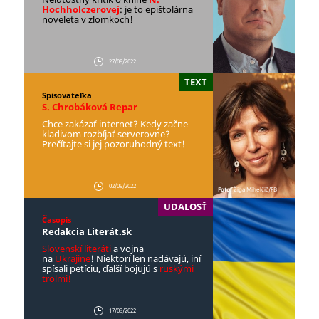
Hochholczerovej
: je to epištolárna
noveleta v zlomkoch!
27/09/2022
TEXT
Spisovateľka
S. Chrobáková Repar
Chce zakázať internet? Kedy začne
kladivom rozbíjať serverovne?
Prečítajte si jej pozoruhodný text!
02/09/2022
Foto:
Žiga Mihelčič/FB
UDALOSŤ
Časopis
Redakcia Literát.sk
Slovenskí literáti
a vojna
na
Ukrajine
! Niektorí len nadávajú, iní
spísali petíciu, ďalší bojujú s
ruskými
trolmi!
17/03/2022