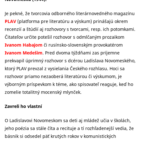
Je pekné, že tvorcovia odborného literárnovedného magazínu
PLAV
(platforma pre literatúru a výskum) prinášajú okrem
recenzií a štúdií aj rozhovory s tvorcami, resp. ich potomkami.
Čitateľov určite potešil rozhovor s odmlčaným prozaikom
Ivanom Habajom
či rusínsko-slovenským provokatérom
Ivanom Medešim
. Pred dvoma týždňami zas príjemne
prekvapil úprimný rozhovor s dcérou Ladislava Novomeského,
ktorý PLAV prevzal z vysielania Českého rozhlasu. Hoci sa
rozhovor priamo nezaoberá literatúrou či výskumom, je
výborným príspevkom k téme, ako spisovateľ reaguje, keď ho
zomelie totalitný mocenský mlynček.
Zavreli ho vlastní
O Ladislavovi Novomeskom sa deti aj mládež učia v školách,
jeho poézia sa stále číta a recituje a tí rozhľadenejší vedia, že
básnik si odsedel päť krutých rokov v komunistických