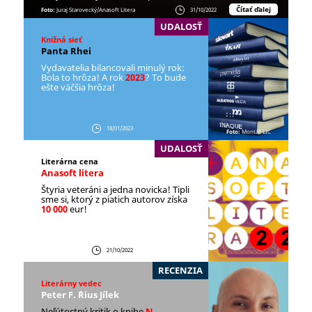
Čítať ďalej
Foto:
Juraj Starovecký/Anasoft Litera
31/10/2022
UDALOSŤ
Knižná sieť
Panta Rhei
Vydavatelia bilancovali minulý rok:
Bola to hrôza! A rok
2023
? To bude
ešte väčšia hrôza!
18/01/2023
Foto:
Montáž LIC
UDALOSŤ
Literárna cena
Anasoft litera
Štyria veteráni a jedna novicka! Tipli
sme si, ktorý z piatich autorov získa
10 000
eur!
21/10/2022
RECENZIA
Literárny vedec
Peter F. ´Rius Jílek
Neľútostný kritik o knihe
N.