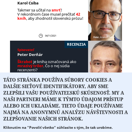
Karol Csiba
Takmer sa učítal na
smrť
!
V rekordnom čase musel prečítať
42
kníh
, aby zhodnotil slovenskú prózu!
04/11/2021
Foto:
Anasoft litera
RECENZIA
Spisovateľ
Peter Derňár
Škrabot
je kniha označovaná ako
mrazivý triler
. Čo o nej súdia
recenzenti?
TÁTO STRÁNKA POUŽÍVA SÚBORY COOKIES A
DALŠIE SIEŤOVÉ IDENTIFIKÁTORY, ABY SME
29/10/2021
Foto:
Tibor Géci
ZLEPŠILI VAŠU POUŽÍVATEĽSKÚ SKÚSENOSŤ. MY A
NAŠI PARTNERI MÁME K TÝMTO ÚDAJOM PRÍSTUP
ALEBO ICH UKLADÁME. TIETO ÚDAJE POUŽÍVAME
NAJMÄ NA ANONYMNÚ ANALÝZU NÁVŠTEVNOSTI A
O PORTÁLI
O DRUŽSTVE
SPONZORI
KONTAKT
ZLEPŠOVANIE NAŠICH STRÁNOK.
Kliknutím na "Povoliť všetko" súhlasíte s tým, že tak urobíme.
Projekt z verejných fondov podporil