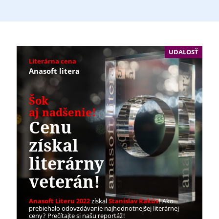
UDALOSŤ
Literárna cena
Anasoft litera
Šok
aj nadšenie!
Cenu
získal
literárny
veterán!
Anasoft Literu 2022
získal
Stanislav Rakús
! Ako
prebiehalo odovzdávanie najhodnotnejšej literárnej
ceny? Prečítajte si našu reportáž!