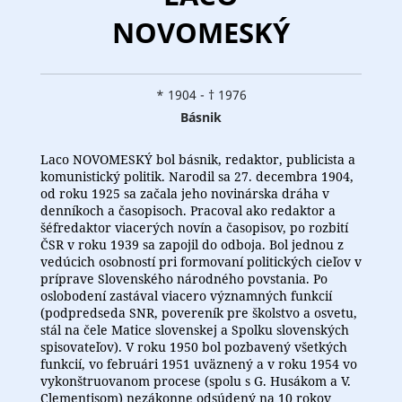
NOVOMESKÝ
* 1904 - † 1976
Básnik
Laco NOVOMESKÝ bol básnik, redaktor, publicista a
komunistický politik. Narodil sa 27. decembra 1904,
od roku 1925 sa začala jeho novinárska dráha v
denníkoch a časopisoch. Pracoval ako redaktor a
šéfredaktor viacerých novín a časopisov, po rozbití
ČSR v roku 1939 sa zapojil do odboja. Bol jednou z
vedúcich osobností pri formovaní politických cieľov v
príprave Slovenského národného povstania. Po
oslobodení zastával viacero významných funkcií
(podpredseda SNR, povereník pre školstvo a osvetu,
stál na čele Matice slovenskej a Spolku slovenských
spisovateľov). V roku 1950 bol pozbavený všetkých
funkcií, vo februári 1951 uväznený a v roku 1954 vo
vykonštruovanom procese (spolu s G. Husákom a V.
Clementisom) nezákonne odsúdený na 10 rokov