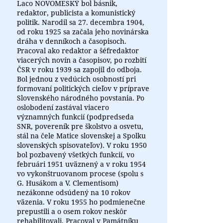
Laco NOVOMESKÝ bol básnik,
redaktor, publicista a komunistický
politik. Narodil sa 27. decembra 1904,
od roku 1925 sa začala jeho novinárska
dráha v denníkoch a časopisoch.
Pracoval ako redaktor a šéfredaktor
viacerých novín a časopisov, po rozbití
ČSR v roku 1939 sa zapojil do odboja.
Bol jednou z vedúcich osobností pri
formovaní politických cieľov v príprave
Slovenského národného povstania. Po
oslobodení zastával viacero
významných funkcií (podpredseda
SNR, povereník pre školstvo a osvetu,
stál na čele Matice slovenskej a Spolku
slovenských spisovateľov). V roku 1950
bol pozbavený všetkých funkcií, vo
februári 1951 uväznený a v roku 1954
vo vykonštruovanom procese (spolu s
G. Husákom a V. Clementisom)
nezákonne odsúdený na 10 rokov
väzenia. V roku 1955 ho podmienečne
prepustili a o osem rokov neskôr
rehabilitovali. Pracoval v Památníku