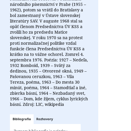
národního písemnictví v Prahe (1955 –
1962), potom sa vrátil do Bratislavy a
bol zamestnaný v Ústave slovenskej
literatúry SAV. V auguste 1968 stal sa
opäť členom Predsedníctva ÚV KSS a
zvolili ho za predsedu Matice
slovenskej. V roku 1970 sa na protest
proti normalizačnej politike vzdal
funkcie člena Predsedníctva ÚV KSS a
krátko na to vážne ochorel. Zomrel 4.
septembra 1976. Poézia: 1927 – Nedeľa,
1932 Romboid, 1939 – Svätý za
dedinou, 1935 – Otvorené okná, 1949 –
Pašovanou ceruzkou, 1963 – Vila
Tereza, poéma, 1963 – Do mesta 30
minút, poéma, 1964 – Stamodtiaľ a iné,
zbierka básní, 1964 – Nezbadaný svet,
1966 – Dom, kde žijem, cyklus lyrických
básní. Zdroj: LIC, wikipedia
Bibliografia
Rozhovory