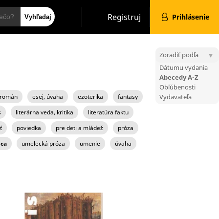
Hľadať
Registruj
Prihlásenie
Zoradiť podľa
Dátumu vydania
Abecedy A-Z
Obľúbenosti
 román
esej, úvaha
ezoterika
fantasy
Vydavateľa
s
literárna veda, kritika
literatúra faktu
ť
poviedka
pre deti a mládež
próza
ca
umelecká próza
umenie
úvaha