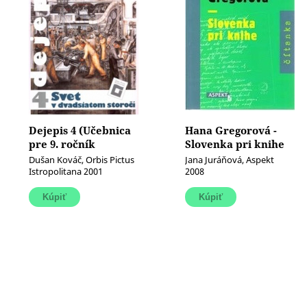
Dejepis 4 (Učebnica
Hana Gregorová -
pre 9. ročník
Slovenka pri knihe
základných škôl)
(Čítanka)
Dušan Kováč, Orbis Pictus
Jana Juráňová, Aspekt
(Svet v dvadsiatom
Istropolitana 2001
2008
storočí)