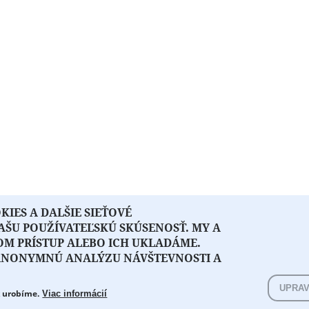
IES A DALŠIE SIEŤOVÉ
VAŠU POUŽÍVATEĽSKÚ SKÚSENOSŤ. MY A
OM PRÍSTUP ALEBO ICH UKLADÁME.
 ANONYMNÚ ANALÝZU NÁVŠTEVNOSTI A
Projekt z verejných fondov podp
SPONZORI
KONTAKT
UPRAV
k urobíme.
Viac informácií