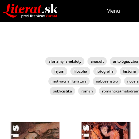
Menu
aforizmy, anekdoty
anasoft
antológia, zbor
fejtón
filozofia
fotografia
história
motivačná literatúra
náboženstvo
novela
publicistika
román
romantika/melodrá