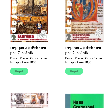
Dejepis 2 (Učebnica
Dejepis 2 (Učebnica
pre 7. ročník
pre 7. ročník
základných škôl)
základných škôl)
Dušan Kováč, Orbis Pictus
Dušan Kováč, Orbis Pictus
(Európa v období
(Slovensko v
Istropolitana 2000
Istropolitana 2000
stredoveku)
stredoveku a na
začiatku novoveku