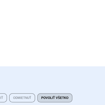
Cookie preferencie
oril
literat@literat.sk
IŤ
ODMIETNUŤ
POVOLIŤ VŠETKO