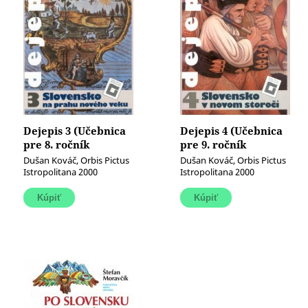
Dejepis 3 (Učebnica
Dejepis 4 (Učebnica
pre 8. ročník
pre 9. ročník
základných škôl)
základných škôl)
Dušan Kováč, Orbis Pictus
Dušan Kováč, Orbis Pictus
(Slovensko na prahu
(Slovensko v novom
Istropolitana 2000
Istropolitana 2000
nového veku)
storočí)