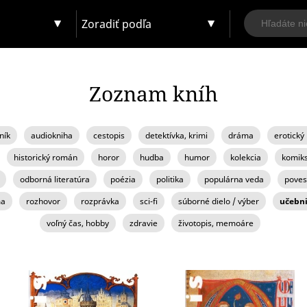
Zoradiť podľa
Zoznam kníh
ník
audiokniha
cestopis
detektívka, krimi
dráma
erotický
historický román
horor
hudba
humor
kolekcia
komik
odborná literatúra
poézia
politika
populárna veda
poves
ma
rozhovor
rozprávka
sci-fi
súborné dielo / výber
učebni
voľný čas, hobby
zdravie
životopis, memoáre