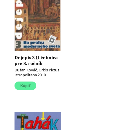
Dejepis 3 (Učebnica
pre 8. ročník
základných škôl) (Na
Dušan Kováč, Orbis Pictus
prahu moderného
Istropolitana 2010
sveta)