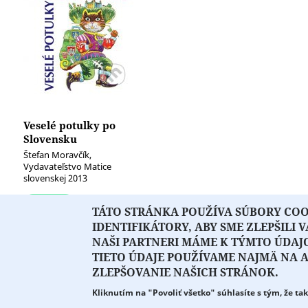
Veselé potulky po
Slovensku
Štefan Moravčík,
Vydavateľstvo Matice
slovenskej 2013
TÁTO STRÁNKA POUŽÍVA SÚBORY COOK
IDENTIFIKÁTORY, ABY SME ZLEPŠILI 
NAŠI PARTNERI MÁME K TÝMTO ÚDAJ
TIETO ÚDAJE POUŽÍVAME NAJMÄ NA
Copyright © 2026 Literát.sk
ZLEPŠOVANIE NAŠICH STRÁNOK.
O PORTÁLI
O DRUŽSTVE
Všetky práva vyhradené.
Created by
ActivIT
Kliknutím na "Povoliť všetko" súhlasíte s tým, že ta