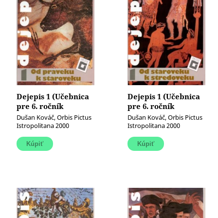
Dejepis 1 (Učebnica
Dejepis 1 (Učebnica
pre 6. ročník
pre 6. ročník
základných škôl)
základných škôl)
Dušan Kováč, Orbis Pictus
Dušan Kováč, Orbis Pictus
(Od praveku k
(Od staroveku k
Istropolitana 2000
Istropolitana 2000
staroveku)
stredoveku