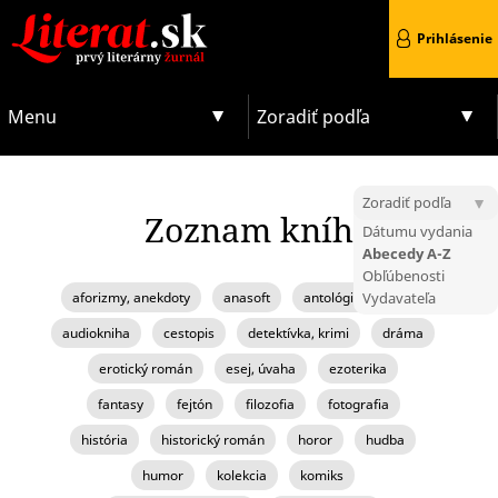
Prihlásenie
Menu
Zoradiť podľa
Zoradiť podľa
Zoznam kníh
Dátumu vydania
Abecedy A-Z
Obľúbenosti
aforizmy, anekdoty
anasoft
antológia, zborník
Vydavateľa
audiokniha
cestopis
detektívka, krimi
dráma
erotický román
esej, úvaha
ezoterika
fantasy
fejtón
filozofia
fotografia
história
historický román
horor
hudba
humor
kolekcia
komiks