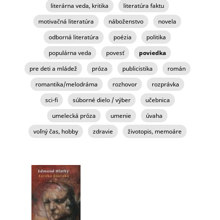
literárna veda, kritika
literatúra faktu
motivačná literatúra
náboženstvo
novela
odborná literatúra
poézia
politika
populárna veda
povesť
poviedka
pre deti a mládež
próza
publicistika
román
romantika/melodráma
rozhovor
rozprávka
sci-fi
súborné dielo / výber
učebnica
umelecká próza
umenie
úvaha
voľný čas, hobby
zdravie
životopis, memoáre
STRÁNKY