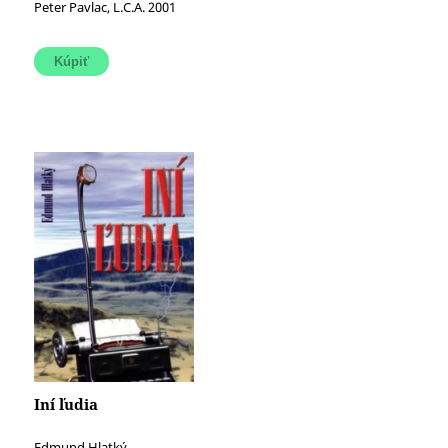
Peter Pavlac, L.C.A. 2001
Iní ľudia
Edmund Hlatký,