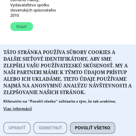
Vydavateľstvo spolku
slovenských spisovateľov
2010
TÁTO STRÁNKA POUŽÍVA SÚBORY COOKIES A
1
2
3
4
5
6
nasledujúca ›
DALŠIE SIEŤOVÉ IDENTIFIKÁTORY, ABY SME
posledná »
ZLEPŠILI VAŠU POUŽÍVATEĽSKÚ SKÚSENOSŤ. MY A
NAŠI PARTNERI MÁME K TÝMTO ÚDAJOM PRÍSTUP
ALEBO ICH UKLADÁME. TIETO ÚDAJE POUŽÍVAME
NAJMÄ NA ANONYMNÚ ANALÝZU NÁVŠTEVNOSTI A
O PORTÁLI
O DRUŽSTVE
SPONZORI
KONTAKT
ZLEPŠOVANIE NAŠICH STRÁNOK.
Kliknutím na "Povoliť všetko" súhlasíte s tým, že tak urobíme.
Projekt z verejných fondov podporil
Viac informácií
Copyright © 2026 Literát.sk
Cookie preferencie
Všetky práva vyhradené.
UPRAVIŤ
ODMIETNUŤ
POVOLIŤ VŠETKO
literat@literat.sk
Created by
ActivIT