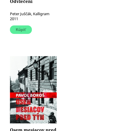
Odvlečení
Peter Juščák, Kalligram
2011
Osem mesiacov pred