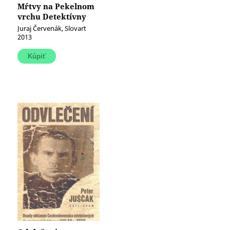
Mŕtvy na Pekelnom
vrchu Detektívny
príbeh z čias
Juraj Červenák, Slovart
protitureckých
2013
vojen (e- kniha )