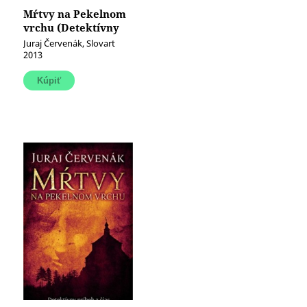
Mŕtvy na Pekelnom
vrchu (Detektívny
príbeh z čias
Juraj Červenák, Slovart
protitureckých
2013
vojen)