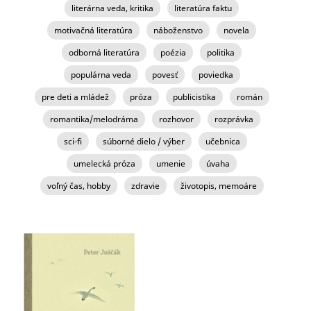
literárna veda, kritika
literatúra faktu
motivačná literatúra
náboženstvo
novela
odborná literatúra
poézia
politika
populárna veda
povesť
poviedka
pre deti a mládež
próza
publicistika
román
romantika/melodráma
rozhovor
rozprávka
sci-fi
súborné dielo / výber
učebnica
umelecká próza
umenie
úvaha
voľný čas, hobby
zdravie
životopis, memoáre
STRÁNKY