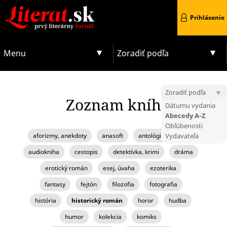
Prihlásenie
Menu
Zoradiť podľa
Zoradiť podľa
Zoznam kníh
Dátumu vydania
Abecedy A-Z
Obľúbenosti
aforizmy, anekdoty
anasoft
antológia, zborník
Vydavateľa
audiokniha
cestopis
detektívka, krimi
dráma
erotický román
esej, úvaha
ezoterika
fantasy
fejtón
filozofia
fotografia
história
historický román
horor
hudba
humor
kolekcia
komiks