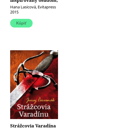
inšpirovaný osudom,
v ktorom nájdete aj
Hana Lasicová, Evitapress
svojich predkov)
2015
Strážcovia Varadína