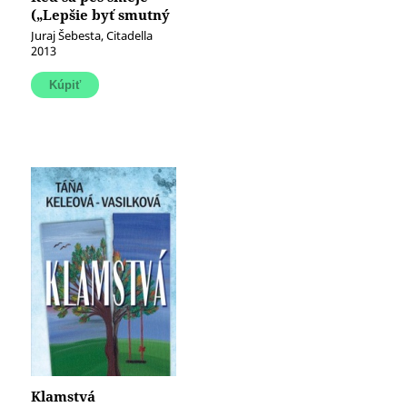
(„Lepšie byť smutný
v mercedese ako
Juraj Šebesta, Citadella
veselý na bicykli.“)
2013
Klamstvá