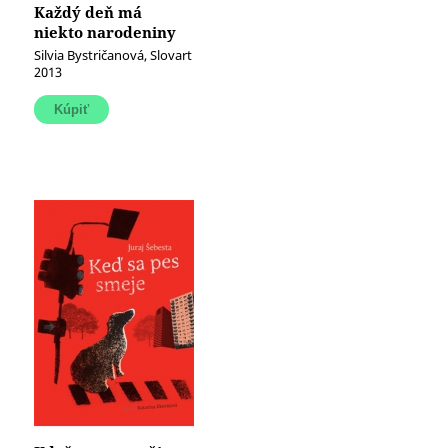
Každý deň má
niekto narodeniny
(e kniha)
Silvia Bystričanová, Slovart
2013