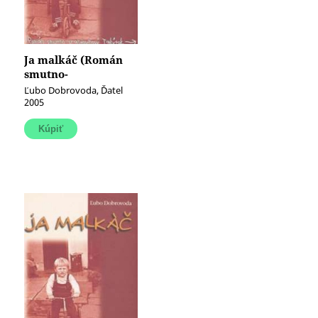
Ja malkáč (Román
smutno-
srandovinový
Ľubo Dobrovoda, Ďatel
Takýtok)
2005