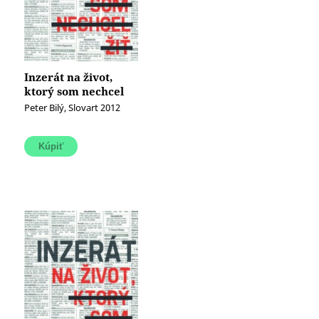
Inzerát na život,
ktorý som nechcel
žiť
Peter Bilý, Slovart 2012