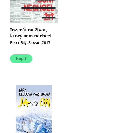
Inzerát na život,
ktorý som nechcel
žiť (e-kniha)
Peter Bilý, Slovart 2013