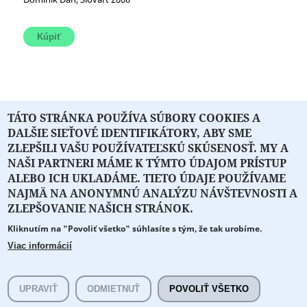
TÁTO STRÁNKA POUŽÍVA SÚBORY COOKIES A
« prvá
‹ predchádzajúca
1
2
3
4
DALŠIE SIEŤOVÉ IDENTIFIKÁTORY, ABY SME
5
6
7
…
nasledujúca ›
posledná »
ZLEPŠILI VAŠU POUŽÍVATEĽSKÚ SKÚSENOSŤ. MY A
NAŠI PARTNERI MÁME K TÝMTO ÚDAJOM PRÍSTUP
ALEBO ICH UKLADÁME. TIETO ÚDAJE POUŽÍVAME
NAJMÄ NA ANONYMNÚ ANALÝZU NÁVŠTEVNOSTI A
O PORTÁLI
O DRUŽSTVE
SPONZORI
KONTAKT
ZLEPŠOVANIE NAŠICH STRÁNOK.
Kliknutím na "Povoliť všetko" súhlasíte s tým, že tak urobíme.
Projekt z verejných fondov podporil
Viac informácií
Copyright © 2026 Literát.sk
Cookie preferencie
Všetky práva vyhradené.
UPRAVIŤ
ODMIETNUŤ
POVOLIŤ VŠETKO
literat@literat.sk
Created by
ActivIT