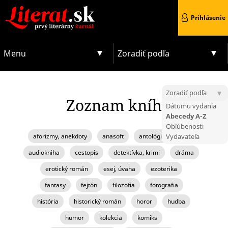
Prihlásenie
Menu
Zoradiť podľa
Zoradiť podľa
Zoznam kníh
Dátumu vydania
Abecedy A-Z
Obľúbenosti
aforizmy, anekdoty
anasoft
antológia, zborník
Vydavateľa
audiokniha
cestopis
detektívka, krimi
dráma
erotický román
esej, úvaha
ezoterika
fantasy
fejtón
filozofia
fotografia
história
historický román
horor
hudba
humor
kolekcia
komiks