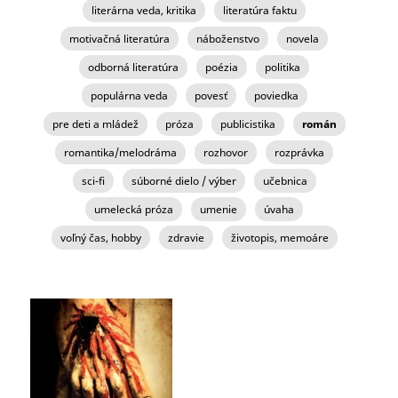
literárna veda, kritika
literatúra faktu
motivačná literatúra
náboženstvo
novela
odborná literatúra
poézia
politika
populárna veda
povesť
poviedka
pre deti a mládež
próza
publicistika
román
romantika/melodráma
rozhovor
rozprávka
sci-fi
súborné dielo / výber
učebnica
umelecká próza
umenie
úvaha
voľný čas, hobby
zdravie
životopis, memoáre
STRÁNKY