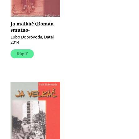
Ja malkáč (Román
smutno-
srandovinový
Ľubo Dobrovoda, Ďatel
Takýtok) (e-kniha)
2014