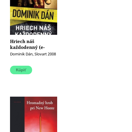
Hriech náš
každodenný (e-
kniha)
Dominik Dán, Slovart 2008