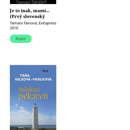
Je to inak, mami...
(Prvý slovenský
román, čo rúca mýty
Tamara Tainová, Evitapress
o gayoch)
2010