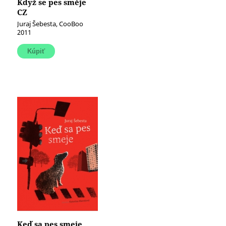
Když se pes směje
CZ
Juraj Šebesta, CooBoo
2011
Keď sa pes smeje