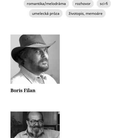
romantika/melodráma
rozhovor
sci-fi
umelecká próza
životopis, memoáre
Boris Filan