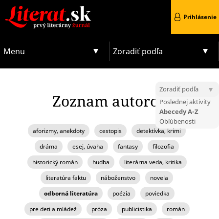
Prihlásenie
Menu
Zoradiť podľa
Zoradiť podľa
Zoznam autorov
Poslednej aktivity
Abecedy A-Z
Obľúbenosti
aforizmy, anekdoty
cestopis
detektívka, krimi
dráma
esej, úvaha
fantasy
filozofia
historický román
hudba
literárna veda, kritika
literatúra faktu
náboženstvo
novela
odborná literatúra
poézia
poviedka
pre deti a mládež
próza
publicistika
román