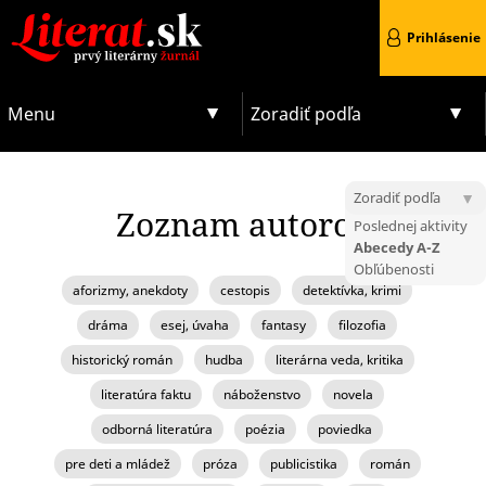
Prihlásenie
Menu
Zoradiť podľa
Zoradiť podľa
Zoznam autorov
Poslednej aktivity
Abecedy A-Z
Obľúbenosti
aforizmy, anekdoty
cestopis
detektívka, krimi
dráma
esej, úvaha
fantasy
filozofia
historický román
hudba
literárna veda, kritika
literatúra faktu
náboženstvo
novela
odborná literatúra
poézia
poviedka
pre deti a mládež
próza
publicistika
román