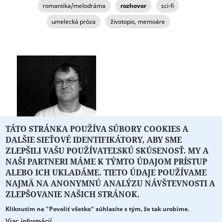
romantika/melodráma
rozhovor
sci-fi
umelecká próza
životopis, memoáre
TÁTO STRÁNKA POUŽÍVA SÚBORY COOKIES A
DALŠIE SIEŤOVÉ IDENTIFIKÁTORY, ABY SME
Martin Mojžiš
ZLEPŠILI VAŠU POUŽÍVATEĽSKÚ SKÚSENOSŤ. MY A
NAŠI PARTNERI MÁME K TÝMTO ÚDAJOM PRÍSTUP
ALEBO ICH UKLADÁME. TIETO ÚDAJE POUŽÍVAME
NAJMÄ NA ANONYMNÚ ANALÝZU NÁVŠTEVNOSTI A
O PORTÁLI
O DRUŽSTVE
SPONZORI
KONTAKT
ZLEPŠOVANIE NAŠICH STRÁNOK.
Kliknutím na "Povoliť všetko" súhlasíte s tým, že tak urobíme.
Projekt z verejných fondov podporil
Viac informácií