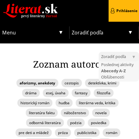
Prihlásenie
Menu
Zoradiť podľa
Zoradiť podľa
Zoznam autorov
Poslednej aktivity
Abecedy A-Z
Obľúbenosti
aforizmy, anekdoty
cestopis
detektívka, krimi
dráma
esej, úvaha
fantasy
filozofia
historický román
hudba
literárna veda, kritika
literatúra faktu
náboženstvo
novela
odborná literatúra
poézia
poviedka
pre deti a mládež
próza
publicistika
román