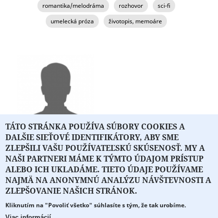
romantika/melodráma
rozhovor
sci-fi
umelecká próza
životopis, memoáre
TÁTO STRÁNKA POUŽÍVA SÚBORY COOKIES A
DALŠIE SIEŤOVÉ IDENTIFIKÁTORY, ABY SME
Juraj Briškár
ZLEPŠILI VAŠU POUŽÍVATEĽSKÚ SKÚSENOSŤ. MY A
NAŠI PARTNERI MÁME K TÝMTO ÚDAJOM PRÍSTUP
ALEBO ICH UKLADÁME. TIETO ÚDAJE POUŽÍVAME
NAJMÄ NA ANONYMNÚ ANALÝZU NÁVŠTEVNOSTI A
O PORTÁLI
O DRUŽSTVE
SPONZORI
KONTAKT
ZLEPŠOVANIE NAŠICH STRÁNOK.
Kliknutím na "Povoliť všetko" súhlasíte s tým, že tak urobíme.
Projekt z verejných fondov podporil
Viac informácií