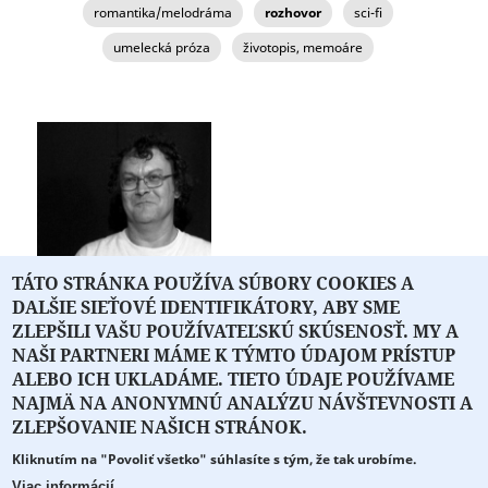
romantika/melodráma
rozhovor
sci-fi
umelecká próza
životopis, memoáre
TÁTO STRÁNKA POUŽÍVA SÚBORY COOKIES A
DALŠIE SIEŤOVÉ IDENTIFIKÁTORY, ABY SME
Martin Mojžiš
ZLEPŠILI VAŠU POUŽÍVATEĽSKÚ SKÚSENOSŤ. MY A
NAŠI PARTNERI MÁME K TÝMTO ÚDAJOM PRÍSTUP
ALEBO ICH UKLADÁME. TIETO ÚDAJE POUŽÍVAME
NAJMÄ NA ANONYMNÚ ANALÝZU NÁVŠTEVNOSTI A
O PORTÁLI
O DRUŽSTVE
SPONZORI
KONTAKT
ZLEPŠOVANIE NAŠICH STRÁNOK.
Kliknutím na "Povoliť všetko" súhlasíte s tým, že tak urobíme.
Projekt z verejných fondov podporil
Viac informácií