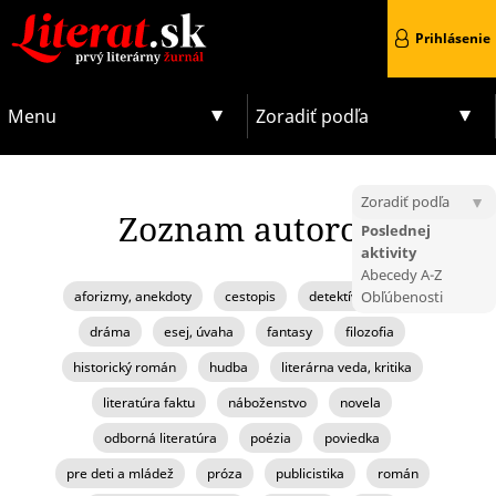
Prihlásenie
Menu
Zoradiť podľa
Zoradiť podľa
Zoznam autorov
Poslednej
aktivity
Abecedy A-Z
aforizmy, anekdoty
cestopis
detektívka, krimi
Obľúbenosti
dráma
esej, úvaha
fantasy
filozofia
historický román
hudba
literárna veda, kritika
literatúra faktu
náboženstvo
novela
odborná literatúra
poézia
poviedka
pre deti a mládež
próza
publicistika
román