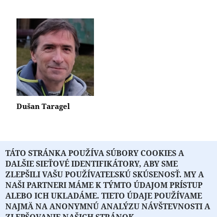
Dušan Taragel
TÁTO STRÁNKA POUŽÍVA SÚBORY COOKIES A
« prvá
‹ predchádzajúca
…
4
5
6
DALŠIE SIEŤOVÉ IDENTIFIKÁTORY, ABY SME
7
8
9
10
nasledujúca ›
posledná »
ZLEPŠILI VAŠU POUŽÍVATEĽSKÚ SKÚSENOSŤ. MY A
NAŠI PARTNERI MÁME K TÝMTO ÚDAJOM PRÍSTUP
ALEBO ICH UKLADÁME. TIETO ÚDAJE POUŽÍVAME
NAJMÄ NA ANONYMNÚ ANALÝZU NÁVŠTEVNOSTI A
O PORTÁLI
O DRUŽSTVE
SPONZORI
KONTAKT