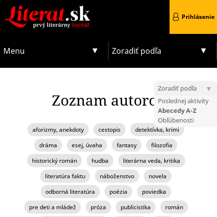
Prihlásenie
Menu
Zoradiť podľa
Zoradiť podľa
Zoznam autorov
Poslednej aktivity
Abecedy A-Z
Obľúbenosti
aforizmy, anekdoty
cestopis
detektívka, krimi
dráma
esej, úvaha
fantasy
filozofia
historický román
hudba
literárna veda, kritika
literatúra faktu
náboženstvo
novela
odborná literatúra
poézia
poviedka
pre deti a mládež
próza
publicistika
román