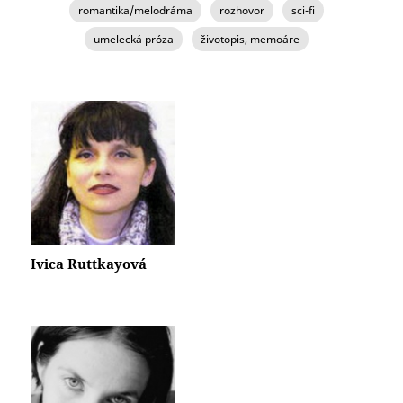
romantika/melodráma
rozhovor
sci-fi
umelecká próza
životopis, memoáre
STRÁNKY
Ivica Ruttkayová