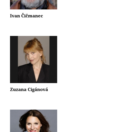
Ivan Čičmanec
Zuzana Cigánová