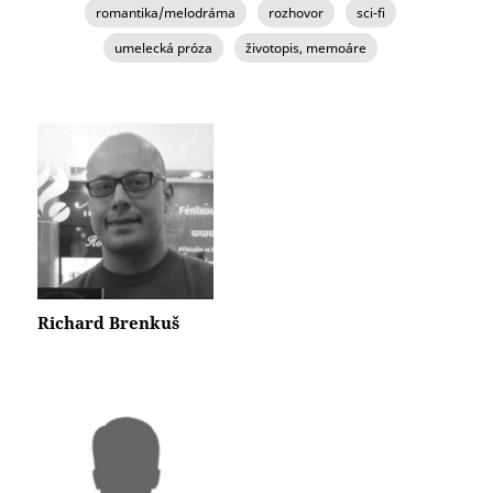
romantika/melodráma
rozhovor
sci-fi
umelecká próza
životopis, memoáre
STRÁNKY
Richard Brenkuš