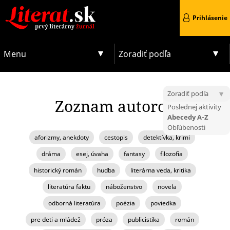
Prihlásenie
Menu
Zoradiť podľa
Zoradiť podľa
Zoznam autorov
Poslednej aktivity
Abecedy A-Z
Obľúbenosti
aforizmy, anekdoty
cestopis
detektívka, krimi
dráma
esej, úvaha
fantasy
filozofia
historický román
hudba
literárna veda, kritika
literatúra faktu
náboženstvo
novela
odborná literatúra
poézia
poviedka
pre deti a mládež
próza
publicistika
román