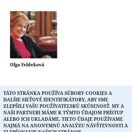
Oľga Feldeková
TÁTO STRÁNKA POUŽÍVA SÚBORY COOKIES A
« prvá
‹ predchádzajúca
1
2
3
4
DALŠIE SIEŤOVÉ IDENTIFIKÁTORY, ABY SME
5
6
7
…
nasledujúca ›
posledná »
ZLEPŠILI VAŠU POUŽÍVATEĽSKÚ SKÚSENOSŤ. MY A
NAŠI PARTNERI MÁME K TÝMTO ÚDAJOM PRÍSTUP
ALEBO ICH UKLADÁME. TIETO ÚDAJE POUŽÍVAME
NAJMÄ NA ANONYMNÚ ANALÝZU NÁVŠTEVNOSTI A
O PORTÁLI
O DRUŽSTVE
SPONZORI
KONTAKT