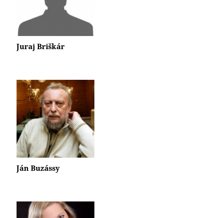
Juraj Briškár
Ján Buzássy