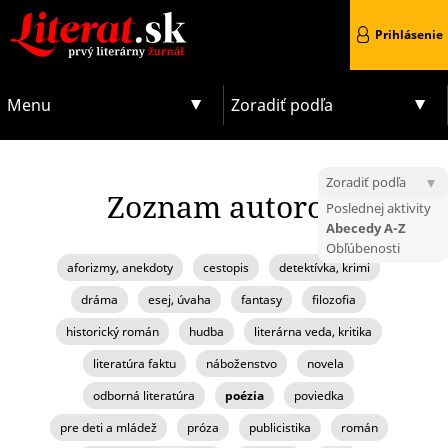
Prihlásenie
Menu
Zoradiť podľa
Zoradiť podľa
Zoznam autorov
Poslednej aktivity
Abecedy A-Z
Obľúbenosti
aforizmy, anekdoty
cestopis
detektívka, krimi
dráma
esej, úvaha
fantasy
filozofia
historický román
hudba
literárna veda, kritika
literatúra faktu
náboženstvo
novela
odborná literatúra
poézia
poviedka
pre deti a mládež
próza
publicistika
román