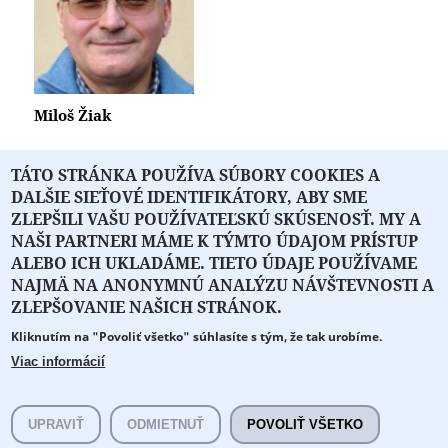
Miloš Žiak
TÁTO STRÁNKA POUŽÍVA SÚBORY COOKIES A
DALŠIE SIEŤOVÉ IDENTIFIKÁTORY, ABY SME
« prvá
‹ predchádzajúca
1
2
3
ZLEPŠILI VAŠU POUŽÍVATEĽSKÚ SKÚSENOSŤ. MY A
NAŠI PARTNERI MÁME K TÝMTO ÚDAJOM PRÍSTUP
ALEBO ICH UKLADÁME. TIETO ÚDAJE POUŽÍVAME
NAJMÄ NA ANONYMNÚ ANALÝZU NÁVŠTEVNOSTI A
O PORTÁLI
O DRUŽSTVE
SPONZORI
KONTAKT
ZLEPŠOVANIE NAŠICH STRÁNOK.
Kliknutím na "Povoliť všetko" súhlasíte s tým, že tak urobíme.
Projekt z verejných fondov podporil
Viac informácií
Copyright © 2026 Literát.sk
Cookie preferencie
Všetky práva vyhradené.
UPRAVIŤ
ODMIETNUŤ
POVOLIŤ VŠETKO
literat@literat.sk
Created by
ActivIT