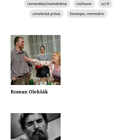
romantika/melodráma
rozhovor
sci-fi
umelecká próza
životopis, memoáre
STRÁNKY
Roman Olekšák