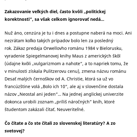
Zakazovanie veľkých diel, často kvôli „politickej
korektnosti“, sa však celkom ignorovať nedá…
Nuž áno, cenzúra je tu i dnes a postupne naberá na moci. Ani
nezrátam koľko takých prípadov bolo len za posledný
rok. Zákaz predaja Orwellovho románu 1984 v Bielorusku,
vyradenie Spiegelmanovej knihy Maus z amerických škôl
(údajne kvôli „vulgarizmom a nahote“, a to napriek tomu, že
v minulosti získala Pulitzerovu cenu), zmena názvu románu
Desať malých černoškov od A. Christie, ktorá sa už vo
francúzštine volá „Bolo ich 10“, ale aj v slovenčine dostala
názov „Neostal ani jeden“… Na jednej anglickej univerzite
dokonca urobili zoznam „príliš náročných” kníh, ktoré
študentom zakázali čítať. Neuveriteľné.
Čo čítate a čo ste čítali zo slovenskej literatúry? A zo
svetovej?