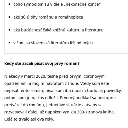
čoho symbolom sú v diele „nekonečné konce“
aké sú úlohy románu a románopisca
aká budúcnosť čaká knižnú kultúru a literatúru
v čom sa slovenská literatúra líši od iných
Kedy ste začali písať svoj prvý román?
Niekedy v marci 2020, tesne pred prvými coronovými
opatreniami a mojim návratom z Indie. Vtedy som ešte
nepísal tento román, písal som iba mustru budúcej poviedky,
potom som ju na čas odložil. Prvotný podklad sa postupne
pretváral do románu, jednotlivé situácie a úvahy sa
rozvetvovali ďalej, až napokon vznikla 300-stranová kniha.
Celé to trvalo asi dva roky.