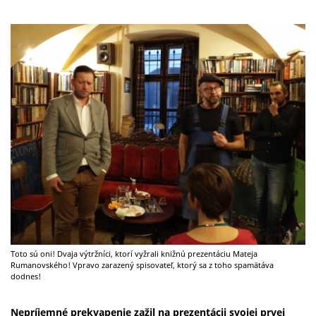
Toto sú oni! Dvaja výtržníci, ktorí vyžrali knižnú prezentáciu Mateja
Rumanovského! Vpravo zarazený spisovateľ, ktorý sa z toho spamätáva
dodnes!
Nepríjemné prekvapenie zažil na prezentácii svojej prvej