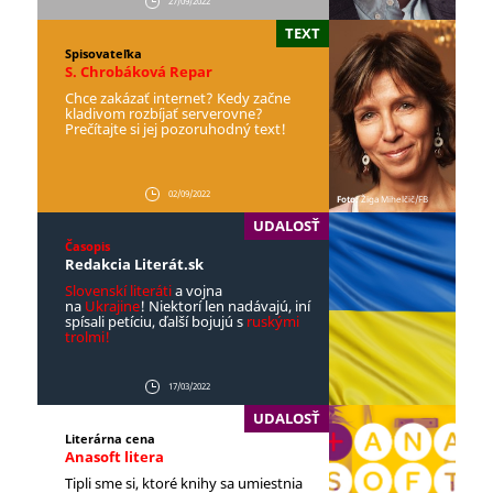
27/09/2022
TEXT
Spisovateľka
S. Chrobáková Repar
Chce zakázať internet? Kedy začne
kladivom rozbíjať serverovne?
Prečítajte si jej pozoruhodný text!
02/09/2022
Foto:
Žiga Mihelčič/FB
UDALOSŤ
Časopis
Redakcia Literát.sk
Slovenskí literáti
a vojna
na
Ukrajine
! Niektorí len nadávajú, iní
spísali petíciu, ďalší bojujú s
ruskými
trolmi!
17/03/2022
UDALOSŤ
Literárna cena
Anasoft litera
Tipli sme si, ktoré knihy sa umiestnia