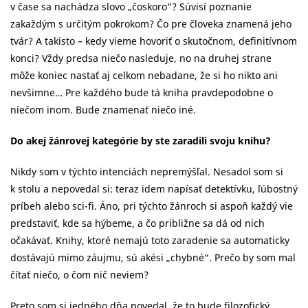
v čase sa nachádza slovo „čoskoro“? Súvisí poznanie
zakaždým s určitým pokrokom? Čo pre človeka znamená jeho
tvár? A takisto – kedy vieme hovoriť o skutočnom, definitívnom
konci? Vždy predsa niečo nasleduje, no na druhej strane
môže koniec nastať aj celkom nebadane, že si ho nikto ani
nevšimne… Pre každého bude tá kniha pravdepodobne o
niečom inom. Bude znamenať niečo iné.
Do akej žánrovej kategórie by ste zaradili svoju knihu?
Nikdy som v týchto intenciách nepremýšľal. Nesadol som si
k stolu a nepovedal si: teraz idem napísať detektívku, ľúbostný
príbeh alebo sci-fi. Áno, pri týchto žánroch si aspoň každý vie
predstaviť, kde sa hýbeme, a čo približne sa dá od nich
očakávať. Knihy, ktoré nemajú toto zaradenie sa automaticky
dostávajú mimo záujmu, sú akési „chybné“. Prečo by som mal
čítať niečo, o čom nič neviem?
Preto som si jedného dňa povedal, že to bude filozofický