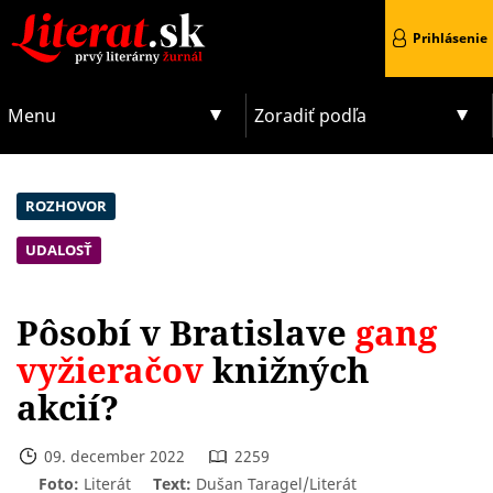
Prihlásenie
Menu
Zoradiť podľa
ROZHOVOR
UDALOSŤ
Pôsobí v Bratislave
gang
vyžieračov
knižných
akcií?
09. december 2022
2259
Foto:
Literát
Text:
Dušan Taragel/Literát