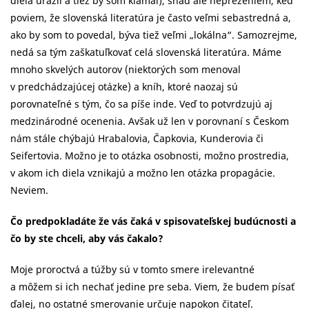
diela urazil a tiež by som klamal), snáď ale nepreženiem, keď
poviem, že slovenská literatúra je často veľmi sebastredná a,
ako by som to povedal, býva tiež veľmi „lokálna“. Samozrejme,
nedá sa tým zaškatuľkovať celá slovenská literatúra. Máme
mnoho skvelých autorov (niektorých som menoval
v predchádzajúcej otázke) a kníh, ktoré naozaj sú
porovnateľné s tým, čo sa píše inde. Veď to potvrdzujú aj
medzinárodné ocenenia. Avšak už len v porovnaní s Českom
nám stále chýbajú Hrabalovia, Čapkovia, Kunderovia či
Seifertovia. Možno je to otázka osobnosti, možno prostredia,
v akom ich diela vznikajú a možno len otázka propagácie.
Neviem.
Čo predpokladáte že vás čaká v spisovateľskej budúcnosti a
čo by ste chceli, aby vás čakalo?
Moje proroctvá a túžby sú v tomto smere irelevantné
a môžem si ich nechať jedine pre seba. Viem, že budem písať
ďalej, no ostatné smerovanie určuje napokon čitateľ.