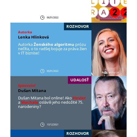
06/01/2022
ROZHOVOR
Autorka
Lenka Hlinková
Autorka
Ženského algoritmu
prózu
nečíta, o to radšej bojuje za práva žien
v IT biznise!
05/01/2022
Foto:
archív LH
UDALOSŤ
Spisovateľ
Dušan Mitana
Dušan Mitana bol online! Ako
Hevier
a
Machala
oslávili jeho nedožité 75.
narodeniny?
13/12/2021
ROZHOVOR