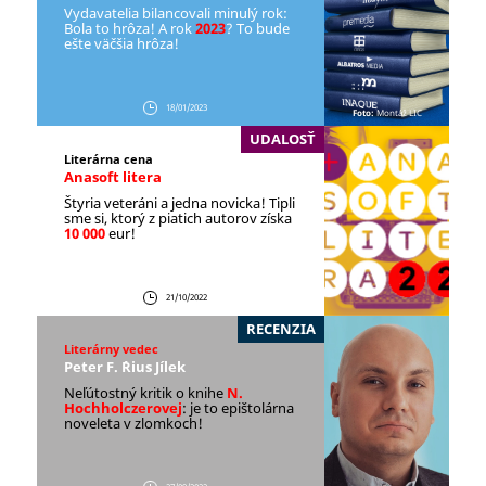
Vydavatelia bilancovali minulý rok:
Bola to hrôza! A rok
2023
? To bude
ešte väčšia hrôza!
18/01/2023
Foto:
Montáž LIC
UDALOSŤ
Literárna cena
Anasoft litera
Štyria veteráni a jedna novicka! Tipli
sme si, ktorý z piatich autorov získa
10 000
eur!
21/10/2022
RECENZIA
Literárny vedec
Peter F. ´Rius Jílek
Neľútostný kritik o knihe
N.
Hochholczerovej
: je to epištolárna
noveleta v zlomkoch!