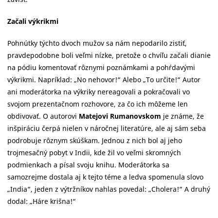
Začali výkrikmi
Pohnútky týchto dvoch mužov sa nám nepodarilo zistiť,
pravdepodobne boli veľmi nízke, pretože o chvíľu začali dianie
na pódiu komentovať rôznymi poznámkami a pohŕdavými
výkrikmi. Napríklad: „No nehovor!“ Alebo „To určite!“ Autor
ani moderátorka na výkriky nereagovali a pokračovali vo
svojom prezentačnom rozhovore, za čo ich môžeme len
obdivovať. O autorovi
Matejovi Rumanovskom
je známe, že
inšpiráciu čerpá nielen v náročnej literatúre, ale aj sám seba
podrobuje rôznym skúškam. Jednou z nich bol aj jeho
trojmesačný pobyt v Indii, kde žil vo veľmi skromných
podmienkach a písal svoju knihu. Moderátorka sa
samozrejme dostala aj k tejto téme a ledva spomenula slovo
„India“, jeden z výtržníkov nahlas povedal: „Cholera!“ A druhý
dodal: „Háre krišna!“