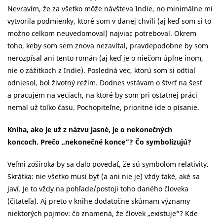
Nevravím, že za všetko môže návšteva Indie, no minimálne mi
vytvorila podmienky, ktoré som v danej chvíli (aj keď som si to
možno celkom neuvedomoval) najviac potreboval. Okrem
toho, keby som sem znova nezavítal, pravdepodobne by som
nerozpísal ani tento román (aj keď je o niečom úplne inom,
nie o zážitkoch z Indie). Posledná vec, ktorú som si odtiaľ
odniesol, bol životný režim. Dodnes vstávam o štvrť na šesť
a pracujem na veciach, na ktoré by som pri ostatnej práci
nemal už toľko času. Pochopiteľne, prioritne ide o písanie.
Kniha, ako je už z názvu jasné, je o nekonečných
koncoch.
Prečo „nekonečné konce“? Čo symbolizujú?
Veľmi zoširoka by sa dalo povedať, že sú symbolom relativity.
Skrátka: nie všetko musí byť (a ani nie je) vždy také, aké sa
javí. Je to vždy na pohľade/postoji toho daného človeka
(čitateľa). Aj preto v knihe dodatočne skúmam významy
niektorých pojmov: čo znamená, že človek „existuje“? Kde