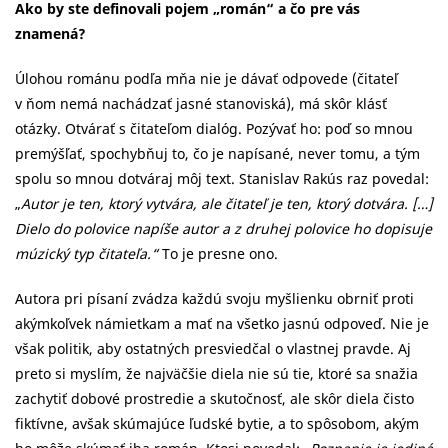
Ako by ste definovali pojem „román“ a čo pre vás
znamená?
Úlohou románu podľa mňa nie je dávať odpovede (čitateľ
v ňom nemá nachádzať jasné stanoviská), má skôr klásť
otázky. Otvárať s čitateľom dialóg. Pozývať ho: poď so mnou
premýšľať, spochybňuj to, čo je napísané, never tomu, a tým
spolu so mnou dotváraj môj text. Stanislav Rakús raz povedal:
„
Autor je ten, ktorý vytvára, ale čitateľ je ten, ktorý dotvára. […]
Dielo do polovice napíše autor a z druhej polovice ho dopisuje
múzický typ čitateľa.“
To je presne ono.
Autora pri písaní zvádza každú svoju myšlienku obrniť proti
akýmkoľvek námietkam a mať na všetko jasnú odpoveď. Nie je
však politik, aby ostatných presviedčal o vlastnej pravde. Aj
preto si myslím, že najväčšie diela nie sú tie, ktoré sa snažia
zachytiť dobové prostredie a skutočnosť, ale skôr diela čisto
fiktívne, avšak skúmajúce ľudské bytie, a to spôsobom, akým