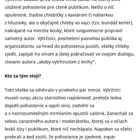
uložené pohostenie pre ctené publikum. Nešlo o nič
opulentné, žiadne chlebíčky s kaviárom či nátierkou
z hľuzovky, ale o obyčajné chleby vo vajci (tzv. bundáš keňér),
nakrájané na menšie kúsky, ktoré svojpomocne pripravil
samotný autor. Výtržníci, posmelení pasivitou publika aj
organizátorov, sa hneď do pohostenia pustili, všetky chleby
zjedli, zapíjali ho vínom a ďalej pokračovali vo svojom dialógu,
slovami autora „akoby vytrhnutom z knihy“.
Kto za tým stojí?
Toto všetko sa odohralo v priebehu pár minút. Výtržníci
museli svoju akciu starostlivo naplánovať, pretože ledva
dojedli pohostenie a vypili víno, zodvihli sa
a s nezrozumiteľným mrmlaním opustili salónik. Zanechali za
sebou zarazeného autora i moderátorku, ktorej sa v očiach
leskli slzy i publikum, ktoré nič nechápalo. Napokon sa všetci
prebrali a keď zistili, že pohostenie je zjedené, zopár