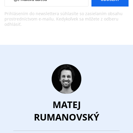
Prihlásením do newslettera súhlasíte so zasielaním obsahu
prostredníctvom e-mailu. Kedykoľvek sa môžete z odberu
odhlásiť.
MATEJ
RUMANOVSKÝ