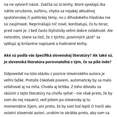
na ne vytvoriť názor. Zväčša sú to knihy, ktoré vyvolajú iba
náhle vzrušenie, eufóriu, chytia sa nejakej aktuálnej
spoločenskej či politickej témy, no z dlhodobého hľadiska nie
sú zaujímavé. Neprinášajú nič nové, konštatujú, čo tu teraz,
pred nami je. I keď často štylisticky veľmi dobre zvládnuté. Ale
netvrdím, stane sa tiež, že z týchto „povinných jázd“ sa
vykľujú aj brilantne napísané a hodnotné knihy.
Aké sú podľa vás špecifiká slovenskej literatúry? Ak také sú.
Je slovenská literatúra porovnateľná s tým, čo sa píše inde?
Odpovedať na túto otázku z pozície slovenského autora je
veľmi ťažké. Pretože čokoľvek poviem, automaticky by sa malo
vzťahovať aj na mňa. Chvála aj kritika. Z toho dôvodu sa
skúsim z tejto literatúry na chvíľu vyňať – nie však preto, že by
som do nej nepatril, veď píšem po slovensky aj tu
momentálne žijem, ani preto, že by som bol lepší či horší ako
ostatní slovenskí autori, urobím to skrátka preto, aby som sa