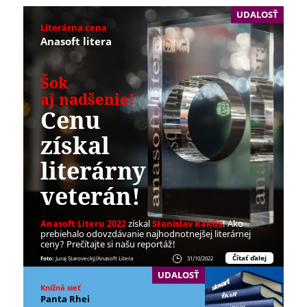
UDALOSŤ
Literárna cena
Anasoft litera
Šok
aj nadšenie!
Cenu
získal
literárny
veterán!
Anasoft Literu 2022
získal
Stanislav Rakús
! Ako
prebiehalo odovzdávanie najhodnotnejšej literárnej
ceny? Prečítajte si našu reportáž!
Čítať ďalej
Foto:
Juraj Starovecký/Anasoft Litera
31/10/2022
UDALOSŤ
Knižná sieť
Panta Rhei