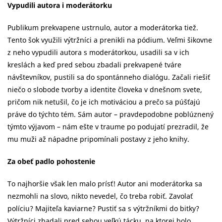
Vypudili autora i moderátorku
Publikum prekvapene ustrnulo, autor a moderátorka tiež.
Tento šok využili výtržníci a prenikli na pódium. Veľmi šikovne
z neho vypudili autora s moderátorkou, usadili sa v ich
kreslách a keď pred sebou zbadali prekvapené tváre
návštevníkov, pustili sa do spontánneho dialógu. Začali riešiť
niečo o slobode tvorby a identite človeka v dnešnom svete,
pričom nik netušil, čo je ich motiváciou a prečo sa púšťajú
práve do týchto tém. Sám autor – pravdepodobne poblúznený
týmto výjavom – nám ešte v traume po podujatí prezradil, že
mu muži až nápadne pripomínali postavy z jeho knihy.
Za obeť padlo pohostenie
To najhoršie však len malo prísť! Autor ani moderátorka sa
nezmohli na slovo, nikto nevedel, čo treba robiť. Zavolať
políciu? Majiteľa kaviarne? Pustiť sa s výtržníkmi do bitky?
Výtržníci zbadali pred sebou veľkú tácku, na ktorej bolo