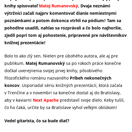
knihy spisovateľ
Matej Rumanovský
. Dvaja neznámi
výtržníci začali najprv komentovať dianie nemiestnymi
poznámkami a potom dokonca vtrhli na pódium! Tam sa
pohodlne usadili, nahlas sa rozprávali a čo bolo najhoršie,
zjedli popri tom aj pohostenie, pripravené pre návštevníkov
knižnej prezentácie!
Bolo to ako zlý sen. Nielen pre úbohého autora, ale aj pre
publikum.
Matej Rumanovský
sa po rokoch práce konečne
dočkal uverejnenia svojej prvej knihy, pôsobivého
filozofického románu nazvaného
Príbeh nekonečných
koncov
. Usporiadal sériu knižných prezentácií, ktorá začala
v Trenčíne a v novembri sa konečne dostal aj do Bratislavy,
aby v kaviarni
Next Apache
predstavil svoje dielo. Keby tušil,
čo ho čaká, určite by sa Bratislave vyhol veľkým oblúkom!
Vedel gitarista, čo sa bude diať?