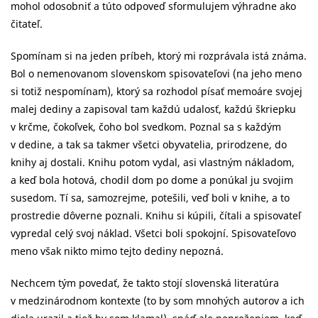
mohol odosobniť a túto odpoveď sformulujem výhradne ako
čitateľ.
Spomínam si na jeden príbeh, ktorý mi rozprávala istá známa.
Bol o nemenovanom slovenskom spisovateľovi (na jeho meno
si totiž nespomínam), ktorý sa rozhodol písať memoáre svojej
malej dediny a zapisoval tam každú udalosť, každú škriepku
v krčme, čokoľvek, čoho bol svedkom. Poznal sa s každým
v dedine, a tak sa takmer všetci obyvatelia, prirodzene, do
knihy aj dostali. Knihu potom vydal, asi vlastným nákladom,
a keď bola hotová, chodil dom po dome a ponúkal ju svojim
susedom. Tí sa, samozrejme, potešili, veď boli v knihe, a to
prostredie dôverne poznali. Knihu si kúpili, čítali a spisovateľ
vypredal celý svoj náklad. Všetci boli spokojní. Spisovateľovo
meno však nikto mimo tejto dediny nepozná.
Nechcem tým povedať, že takto stojí slovenská literatúra
v medzinárodnom kontexte (to by som mnohých autorov a ich