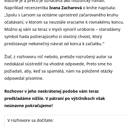
vlastne je a prečo je označená ako filozofický román.
Napríklad recenzentka
Ivana Zacharová
o knihe napísala:
„Spolu s Larsom sa ocitáme uprostred začarovaného kruhu
očakávaní, v ktorom sa neustále vraciame k rovnakému koncu.
Možno aj vám sa teraz v mysli vynoril uroboros – starodávny
symbol hada požierajúceho si vlastný chvost, ktorý
predstavuje nekonečný návrat od konca k začiatku.“
Žiaľ, z rozhovoru nič nebolo, pretože rozrušený autor sa
nedokázal sústrediť na vhodné odpovede. Preto sme ho
požiadali, aby, keď sa spamätá, nám na položené otázky
odpovedal písomne.
Rozhovor v jeho neskrátenej podobe vám teraz
predkladáme nižšie. V pátraní po výtržníkoch však
neúnavne pokračujeme!
V rozhovore sa dočítate: