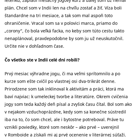
letenku, zaplatil mesačný jogový kurz a ďalej som už nemal
plán. Chcel som v Indii len na chvíľu zostať a žiť. Víza boli
štandardne na tri mesiace, a tak som mal aspoň toto
ohraničenie. Vracal som sa v polovici marca, priamo do
„corony“, čo bola veľká facka, no keby som túto cestu takto
nenaplánoval, pravdepodobne by som ju už neuskutočnil.
Určite nie v dohľadnom čase.
Čo všetko ste v Indii celé dni robili?
Prvý mesiac výhradne jogu, či ma veľmi sprítomnilo a po
kurze som ešte cvičil po vlastnej osi dva-trikrát denne.
Prirodzene som tak inklinoval k aktivitám a práci, ktorá ma
baví najviac: k umeleckej tvorbe a literatúre. Okrem cvičenia
jogy som teda každý deň písal a zvyšok času čítal. Bol som ako
v nejakom vzduchoprázdne, kedy som sa konečne sústredil
iba na to, čo som chcel, ale i bytostne potreboval. Práve tu
vznikli poviedky, ktoré som neskôr – ako prvé – uverejnil
v Romboide a získali mi aj prvé ocenenie v literárnej súťaži.