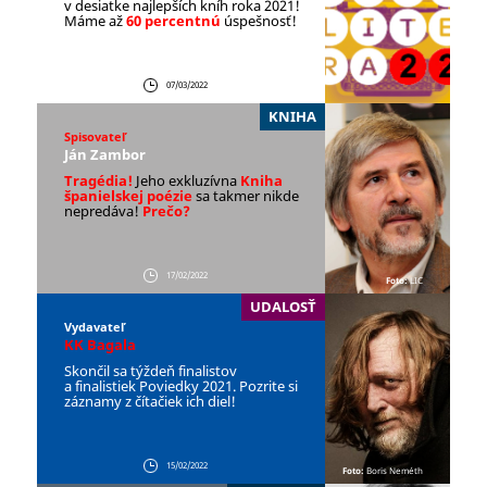
v desiatke najlepších kníh roka 2021!
Máme až
60 percentnú
úspešnosť!
07/03/2022
KNIHA
Spisovateľ
Ján Zambor
Tragédia!
Jeho exkluzívna
Kniha
španielskej poézie
sa takmer nikde
nepredáva!
Prečo?
17/02/2022
Foto:
LIC
UDALOSŤ
Vydavateľ
KK Bagala
Skončil sa týždeň finalistov
a finalistiek Poviedky 2021. Pozrite si
záznamy z čítačiek ich diel!
15/02/2022
Foto:
Boris Neméth