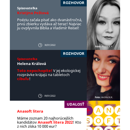
ROZHOVOR
Spisovateľka
Kristýna Peštová
Poéziu začala písať ako dvanásťročná,
prvú zbierku vydáva až teraz! Najviac
ju ovplyvnila Biblia a Vladimír Reisel!
30/01/2022
Foto:
Archív K.P.
ROZHOVOR
Spisovateľka
Helena Králová
Toto nepochopíte!
V jej ekologickej
rozprávke krájajú na tabletoch
cibuľu
!
09/01/2022
Foto:
Archív H.K.
UDALOSŤ
Anasoft litera
Máme zoznam 20 najhorúcejších
kandidátov
Anasoft litera 2022
! Kto
z nich získa 10 000 eur?