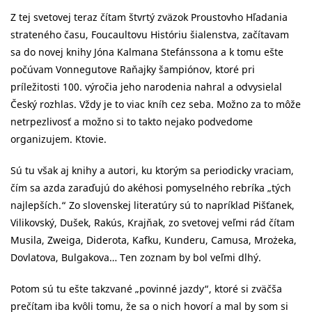
Z tej svetovej teraz čítam štvrtý zväzok Proustovho Hľadania
strateného času, Foucaultovu Históriu šialenstva, začítavam
sa do novej knihy Jóna Kalmana Stefánssona a k tomu ešte
počúvam Vonnegutove Raňajky šampiónov, ktoré pri
príležitosti 100. výročia jeho narodenia nahral a odvysielal
Český rozhlas. Vždy je to viac kníh cez seba. Možno za to môže
netrpezlivosť a možno si to takto nejako podvedome
organizujem. Ktovie.
Sú tu však aj knihy a autori, ku ktorým sa periodicky vraciam,
čím sa azda zaraďujú do akéhosi pomyselného rebríka „tých
najlepších.“ Zo slovenskej literatúry sú to napríklad Pišťanek,
Vilikovský, Dušek, Rakús, Krajňak, zo svetovej veľmi rád čítam
Musila, Zweiga, Diderota, Kafku, Kunderu, Camusa, Mrożeka,
Dovlatova, Bulgakova… Ten zoznam by bol veľmi dlhý.
Potom sú tu ešte takzvané „povinné jazdy“, ktoré si zväčša
prečítam iba kvôli tomu, že sa o nich hovorí a mal by som si