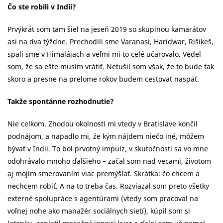
Čo ste robili v Indii?
Prvýkrát som tam šiel na jeseň 2019 so skupinou kamarátov
asi na dva týždne. Prechodili sme Varanasi, Haridwar, Rišikeš,
spali sme v Himalájach a veľmi mi to celé učarovalo. Vedel
som, že sa ešte musím vrátiť. Netušil som však, že to bude tak
skoro a presne na prelome rokov budem cestovať naspäť.
Takže spontánne rozhodnutie?
Nie celkom. Zhodou okolností mi vtedy v Bratislave končil
podnájom, a napadlo mi, že kým nájdem niečo iné, môžem
bývať v Indii. To bol prvotný impulz, v skutočnosti sa vo mne
odohrávalo mnoho ďalšieho – začal som nad vecami, životom
aj mojím smerovaním viac premýšľať. Skrátka: čo chcem a
nechcem robiť. A na to treba čas. Rozviazal som preto všetky
externé spolupráce s agentúrami (vtedy som pracoval na
voľnej nohe ako manažér sociálnych sietí), kúpil som si