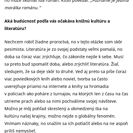
ho môže skúmať iba román. Ktosi povedal:
„Poznanie je jediná
morálka románu.“
Aká budúcnosť podľa vás očakáva knižnú kultúru a
literatúru?
Nechcem robiť žiadne proroctvá, no v tejto otázke som skôr
pesimista. Literatúra je zo svojej podstaty veľmi pomalá, no
doba sa čoraz viac zrýchľuje, čo zákonite nejde k sebe. Musí
sa preto buď spomaliť doba, alebo zrýchliť literatúra. Žiaľ,
sledujem, že sa deje skôr to druhé. Veď aj preto sa píše čoraz
viac poviedkových kníh alebo noviel, tvorba sa často
uverejňuje priamo na internete a knihy sa hromadia
v policiach ako poháre z turnajov, na ktorých len z času na čas
utrieme prach alebo sa nimi pochválime svojej návšteve.
Možno je môj pohľad skreslený a obmedzený iba na
kultúru našej krajiny, možno nejde o globálny fenomén.
Vnímam náznaky, no snažím sa ich potlačiť alebo na ne aspoň
príliš nemyslieť.