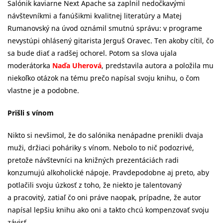
Salónik kaviarne Next Apache sa zaplnil nedočkavými
návštevníkmi a fanúšikmi kvalitnej literatúry a Matej
Rumanovský na úvod oznámil smutnú správu: v programe
nevystúpi ohlásený gitarista Jerguš Oravec. Ten akoby cítil, čo
sa bude diať a radšej ochorel. Potom sa slova ujala
moderátorka
Naďa Uherová
, predstavila autora a položila mu
niekoľko otázok na tému prečo napísal svoju knihu, o čom
vlastne je a podobne.
Prišli s vínom
Nikto si nevšimol, že do salónika nenápadne prenikli dvaja
muži, držiaci poháriky s vínom. Nebolo to nič podozrivé,
pretože návštevníci na knižných prezentáciách radi
konzumujú alkoholické nápoje. Pravdepodobne aj preto, aby
potlačili svoju úzkosť z toho, že niekto je talentovaný
a pracovitý, zatiaľ čo oni práve naopak, prípadne, že autor
napísal lepšiu knihu ako oni a takto chcú kompenzovať svoju
závisť.