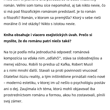
román. Veľmi som tomu síce nepomohol, aj tak nikto nevie, čo
si má pod filozofickým románom predstaviť. Je to román
o filozofii? Román, v ktorom sa premýšľa? Ktorý v sebe rieši
morálne či iné otázky? Nikto s istotou nevie.
Kniha obsahuje i viacero esejistických úvah. Prečo si
myslíte, že do románu patrí niečo také?
Na to je podľa mňa jednoduchá odpoveď: románová
kompozícia sa vďaka nim „odľahčí“, stáva sa slobodnejšou a
menej vážnou. Robili to predsa už Kafka, Robert Musil
a s nimi mnohí ďalší. Stavali sa proti povinnosti vnucovať
čitateľovi ilúziu reality, a tým inštinktívne prinášali niečo nové
– modernú estetiku, v ktorej im už nešlo o psychológiu postáv
ani o dej. Zaujímala ich téma, ktorú mohli objavovať iba
prostredníctvom románu a formou, akou ho zostavovali, plnili
svoj zámer.