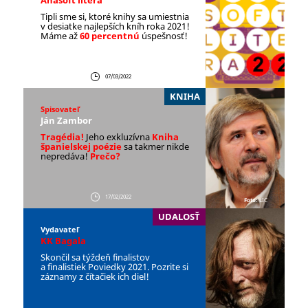
Tipli sme si, ktoré knihy sa umiestnia
v desiatke najlepších kníh roka 2021!
Máme až
60 percentnú
úspešnosť!
07/03/2022
KNIHA
Spisovateľ
Ján Zambor
Tragédia!
Jeho exkluzívna
Kniha
španielskej poézie
sa takmer nikde
nepredáva!
Prečo?
17/02/2022
Foto:
LIC
UDALOSŤ
Vydavateľ
KK Bagala
Skončil sa týždeň finalistov
a finalistiek Poviedky 2021. Pozrite si
záznamy z čítačiek ich diel!