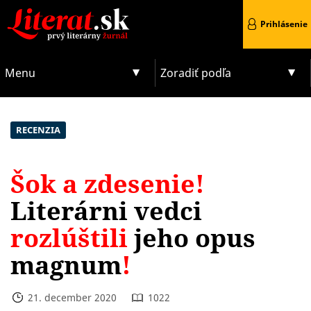
Prihlásenie
Menu
Zoradiť podľa
RECENZIA
Šok a zdesenie!
Literárni vedci
rozlúštili
jeho opus
magnum
!
21. december 2020
1022