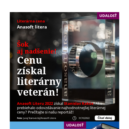
UDALOSŤ
Literárna cena
Anasoft litera
Šok
aj nadšenie!
Cenu
získal
literárny
veterán!
Anasoft Literu 2022
získal
Stanislav Rakús
! Ako
prebiehalo odovzdávanie najhodnotnejšej literárnej
ceny? Prečítajte si našu reportáž!
Čítať ďalej
Foto:
Juraj Starovecký/Anasoft Litera
31/10/2022
UDALOSŤ