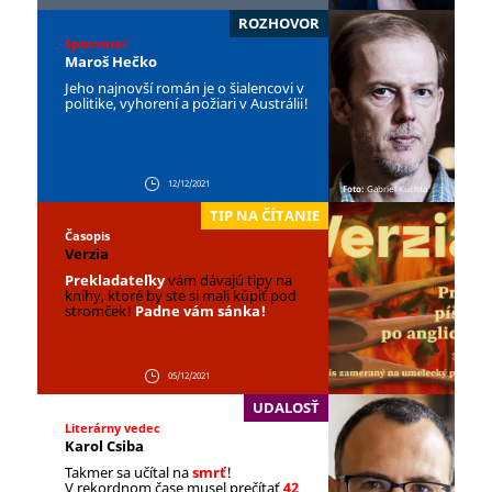
ROZHOVOR
Spisovateľ
Maroš Hečko
Jeho najnovší román je o šialencovi v
politike, vyhorení a požiari v Austrálii!
12/12/2021
Foto:
Gabriel Kuchta
TIP NA ČÍTANIE
Časopis
Verzia
Prekladateľky
vám dávajú tipy na
knihy, ktoré by ste si mali kúpiť pod
stromček!
Padne vám sánka!
05/12/2021
UDALOSŤ
Literárny vedec
Karol Csiba
Takmer sa učítal na
smrť
!
V rekordnom čase musel prečítať
42