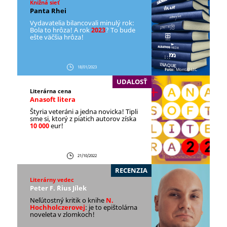
Knižná sieť
Panta Rhei
Vydavatelia bilancovali minulý rok:
Bola to hrôza! A rok
2023
? To bude
ešte väčšia hrôza!
18/01/2023
Foto:
Montáž LIC
UDALOSŤ
Literárna cena
Anasoft litera
Štyria veteráni a jedna novicka! Tipli
sme si, ktorý z piatich autorov získa
10 000
eur!
21/10/2022
RECENZIA
Literárny vedec
Peter F. ´Rius Jílek
Neľútostný kritik o knihe
N.
Hochholczerovej
: je to epištolárna
noveleta v zlomkoch!