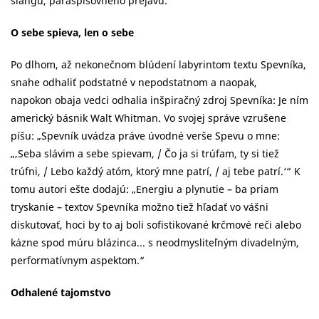
slangu, paraspisovného prejavu.“
O sebe spieva, len o sebe
Po dlhom, až nekonečnom blúdení labyrintom textu Spevníka,
snahe odhaliť podstatné v nepodstatnom a naopak,
napokon obaja vedci odhalia inšpiračný zdroj Spevníka: Je ním
americký básnik Walt Whitman. Vo svojej správe vzrušene
píšu: „Spevník uvádza práve úvodné verše Spevu o mne:
„‚Seba slávim a sebe spievam, / Čo ja si trúfam, ty si tiež
trúfni, / Lebo každý atóm, ktorý mne patrí, / aj tebe patrí.‘“ K
tomu autori ešte dodajú: „Energiu a plynutie – ba priam
tryskanie – textov Spevníka možno tiež hľadať vo vášni
diskutovať, hoci by to aj boli sofistikované krčmové reči alebo
kázne spod múru blázinca... s neodmysliteľným divadelným,
performatívnym aspektom.“
Odhalené tajomstvo