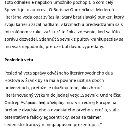
Toto odhalenie napokon umožnilo pochopiť, o čom celý
Spevník je: o autorovi. O Borisovi Ondreičkovi. Moderná
literárna veda opäť zvíťazila! Starý bratislavský punker, ktorý
svoju kariéru začal hádkami v krčmách a predvádzaním sa s
mikrofónom v ruke, zažil určite šok a zdesenie, keď sa túto
správu dozvedel. Stiahnúť Spevník z pultov kníhkupectiev sa
mu však nepodarilo, pretože bol dávno vypredaný.
Posledná veta
Posledná veta správy odvážneho literárnovedného dua
Hostová & Šrank by sa mala povinne učiť na oboch
univerzitách, pretože je ukážkou toho, ako zhrnúť
literárnovedný výskum do jednej vety: „Spevník: Ondreička:
Ondrej: Ἀνδρέας: ἀνήρ/ἀνδρός: muž v strednej Európe na
prelome dvadsiateho a dvadsiateho prvého storočia, stále
ostentatívne falicky egocentricky, seba sa takmer
sedemstostranovým megaopusom prezentujúci.“