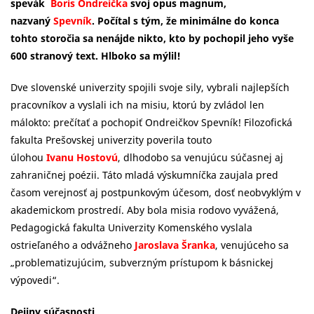
spevák
Boris Ondreička
svoj opus magnum,
nazvaný
Spevník
. Počítal s tým, že minimálne do konca
tohto storočia sa nenájde nikto, kto by pochopil jeho vyše
600 stranový text. Hlboko sa mýlil!
Dve slovenské univerzity spojili svoje sily, vybrali najlepších
pracovníkov a vyslali ich na misiu, ktorú by zvládol len
málokto: prečítať a pochopiť Ondreičkov Spevník! Filozofická
fakulta Prešovskej univerzity poverila touto
úlohou
Ivanu Hostov
ú
, dlhodobo sa venujúcu súčasnej aj
zahraničnej poézii. Táto mladá výskumníčka zaujala pred
časom verejnosť aj postpunkovým účesom, dosť neobvyklým v
akademickom prostredí. Aby bola misia rodovo vyvážená,
Pedagogická fakulta Univerzity Komenského vyslala
ostrieľaného a odvážneho
Jaroslava Šrank
a
, venujúceho sa
„problematizujúcim, subverzným prístupom k básnickej
výpovedi“.
Dejiny súčasnosti