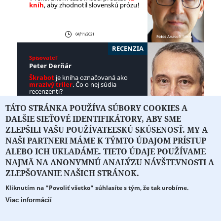
kníh
, aby zhodnotil slovenskú prózu!
04/11/2021
Foto:
Anasoft litera
RECENZIA
Spisovateľ
Peter Derňár
Škrabot
je kniha označovaná ako
mrazivý triler
. Čo o nej súdia
recenzenti?
TÁTO STRÁNKA POUŽÍVA SÚBORY COOKIES A
DALŠIE SIEŤOVÉ IDENTIFIKÁTORY, ABY SME
29/10/2021
Foto:
Tibor Géci
ZLEPŠILI VAŠU POUŽÍVATEĽSKÚ SKÚSENOSŤ. MY A
NAŠI PARTNERI MÁME K TÝMTO ÚDAJOM PRÍSTUP
ALEBO ICH UKLADÁME. TIETO ÚDAJE POUŽÍVAME
NAJMÄ NA ANONYMNÚ ANALÝZU NÁVŠTEVNOSTI A
O PORTÁLI
O DRUŽSTVE
SPONZORI
KONTAKT
ZLEPŠOVANIE NAŠICH STRÁNOK.
Kliknutím na "Povoliť všetko" súhlasíte s tým, že tak urobíme.
Projekt z verejných fondov podporil
Viac informácií
Copyright © 2026 Literát.sk
Cookie preferencie