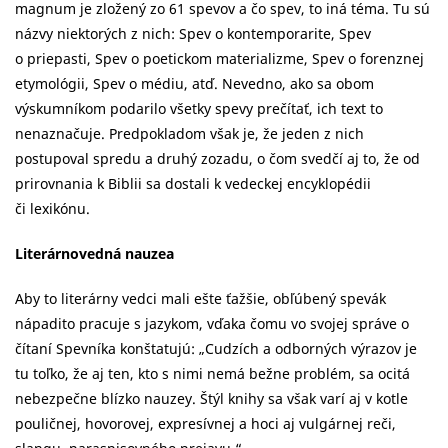
magnum je zložený zo 61 spevov a čo spev, to iná téma. Tu sú
názvy niektorých z nich: Spev o kontemporarite, Spev
o priepasti, Spev o poetickom materializme, Spev o forenznej
etymológii, Spev o médiu, atď. Nevedno, ako sa obom
výskumníkom podarilo všetky spevy prečítať, ich text to
nenaznačuje. Predpokladom však je, že jeden z nich
postupoval spredu a druhý zozadu, o čom svedčí aj to, že od
prirovnania k Biblii sa dostali k vedeckej encyklopédii
či lexikónu.
Literárnovedná nauzea
Aby to literárny vedci mali ešte ťažšie, obľúbený spevák
nápadito pracuje s jazykom, vďaka čomu vo svojej správe o
čítaní Spevníka konštatujú: „Cudzích a odborných výrazov je
tu toľko, že aj ten, kto s nimi nemá bežne problém, sa ocitá
nebezpečne blízko nauzey. Štýl knihy sa však varí aj v kotle
pouličnej, hovorovej, expresívnej a hoci aj vulgárnej reči,