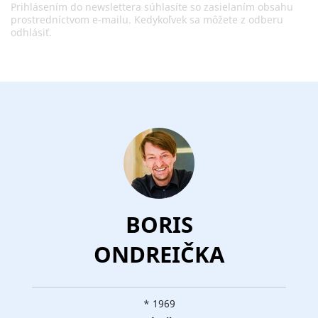
Prihlásením do newslettera súhlasíte so zasielaním obsahu
prostredníctvom e-mailu. Kedykoľvek sa môžete z odberu
odhlásiť.
BORIS
ONDREIČKA
* 1969