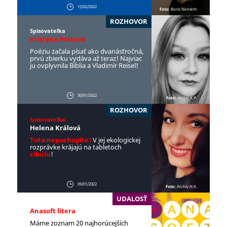
15/02/2022
Foto:
Boris Neméth
ROZHOVOR
Spisovateľka
Kristýna Peštová
Poéziu začala písať ako dvanásťročná,
prvú zbierku vydáva až teraz! Najviac
ju ovplyvnila Biblia a Vladimír Reisel!
30/01/2022
Foto:
Archív K.P.
ROZHOVOR
Spisovateľka
Helena Králová
Toto nepochopíte!
V jej ekologickej
rozprávke krájajú na tabletoch
cibuľu
!
09/01/2022
Foto:
Archív H.K.
UDALOSŤ
Anasoft litera
Máme zoznam 20 najhorúcejších