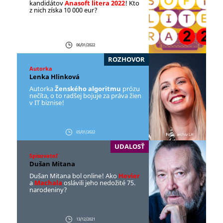
kandidátov
Anasoft litera 2022
! Kto
z nich získa 10 000 eur?
06/01/2022
ROZHOVOR
Autorka
Lenka Hlinková
Autorka
Ženského algoritmu
prózu
nečíta, o to radšej bojuje za práva žien
v IT biznise!
05/01/2022
Foto:
archív LH
UDALOSŤ
Spisovateľ
Dušan Mitana
Dušan Mitana bol online! Ako
Hevier
a
Machala
oslávili jeho nedožité 75.
narodeniny?
13/12/2021