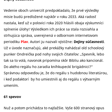
Vedenie oboch univerzít predpokladalo, že prvé výsledky
misie budú predložené najskôr v roku 2033. Aká radosť
nastala, keď už v polovici roka 2020 hlásili obaja výskumníci
splnenie úlohy! Výsledkom ich práce sa stala rozsiahla a
strhujúca správa, uverejnená v odbornom internetovom
periodiku
Plav
. Autori ju nazvali výstižne:
Dejiny súčasnosti
.
Už v úvode naznačujú, aké prekážky nahádzal old schoolový
punker Ondreička pod nohy svojich čitateľov: „Spevník, lebo
tak sa to volá, navonok pripomína skôr Bibliu ako kancionál.
Do akého regálu ho zaradia kníhkupeckí brigádnici?“
Správnou odpoveďou je, že do regálu s hudobnou literatúrou,
i keď podaktorí by ho umiestnili aj do regálu s výtvarným
umením.
61 spevov
Nuž a potom prichádza to najťažšie. Vyše 600 stranový opus