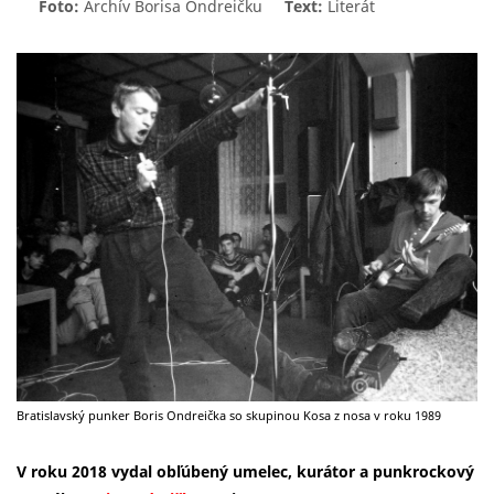
Foto:
Archív Borisa Ondreičku
Text:
Literát
Bratislavský punker Boris Ondreička so skupinou Kosa z nosa v roku 1989
V roku 2018 vydal obľúbený umelec, kurátor a punkrockový