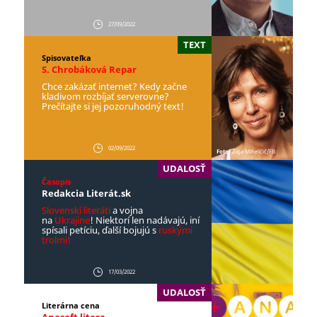
27/09/2022
TEXT
Spisovateľka
S. Chrobáková Repar
Chce zakázať internet? Kedy začne
kladivom rozbíjať serverovne?
Prečítajte si jej pozoruhodný text!
02/09/2022
Foto:
Žiga Mihelčič/FB
UDALOSŤ
Časopis
Redakcia Literát.sk
Slovenskí literáti
a vojna
na
Ukrajine
! Niektorí len nadávajú, iní
spísali petíciu, ďalší bojujú s
ruskými
trolmi!
17/03/2022
UDALOSŤ
Literárna cena
Anasoft litera