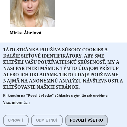
Mirka Ábelová
TÁTO STRÁNKA POUŽÍVA SÚBORY COOKIES A
DALŠIE SIEŤOVÉ IDENTIFIKÁTORY, ABY SME
« prvá
‹ predchádzajúca
1
2
3
ZLEPŠILI VAŠU POUŽÍVATEĽSKÚ SKÚSENOSŤ. MY A
NAŠI PARTNERI MÁME K TÝMTO ÚDAJOM PRÍSTUP
ALEBO ICH UKLADÁME. TIETO ÚDAJE POUŽÍVAME
NAJMÄ NA ANONYMNÚ ANALÝZU NÁVŠTEVNOSTI A
O PORTÁLI
O DRUŽSTVE
SPONZORI
KONTAKT
ZLEPŠOVANIE NAŠICH STRÁNOK.
Kliknutím na "Povoliť všetko" súhlasíte s tým, že tak urobíme.
Projekt z verejných fondov podporil
Viac informácií
Copyright © 2026 Literát.sk
Cookie preferencie
Všetky práva vyhradené.
UPRAVIŤ
ODMIETNUŤ
POVOLIŤ VŠETKO
literat@literat.sk
Created by
ActivIT