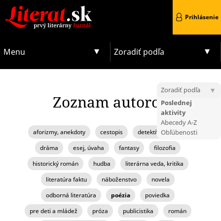
Prihlásenie
Menu
Zoradiť podľa
Zoradiť podľa
Zoznam autorov
Poslednej
aktivity
Abecedy A-Z
aforizmy, anekdoty
cestopis
detektívka, krimi
Obľúbenosti
dráma
esej, úvaha
fantasy
filozofia
historický román
hudba
literárna veda, kritika
literatúra faktu
náboženstvo
novela
odborná literatúra
poézia
poviedka
pre deti a mládež
próza
publicistika
román