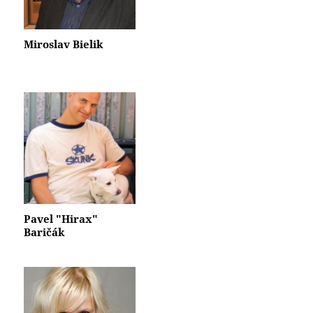
Miroslav Bielik
Pavel "Hirax"
Baričák