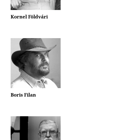
Kornel Földvári
Boris Filan