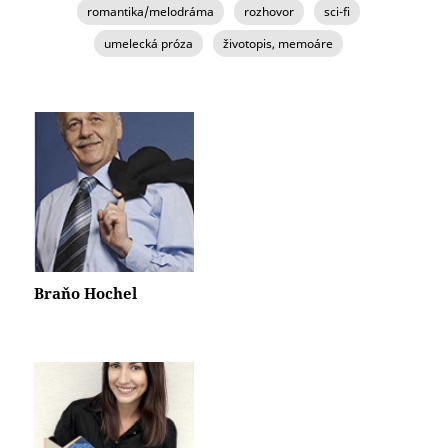
romantika/melodráma
rozhovor
sci-fi
umelecká próza
životopis, memoáre
STRÁNKY
Braňo Hochel