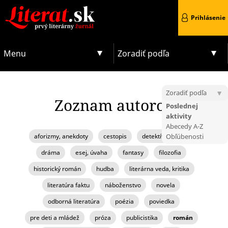
Prihlásenie
Menu
Zoradiť podľa
Zoradiť podľa
Zoznam autorov
Poslednej
aktivity
Abecedy A-Z
aforizmy, anekdoty
cestopis
detektívka, krimi
Obľúbenosti
dráma
esej, úvaha
fantasy
filozofia
historický román
hudba
literárna veda, kritika
literatúra faktu
náboženstvo
novela
odborná literatúra
poézia
poviedka
pre deti a mládež
próza
publicistika
román