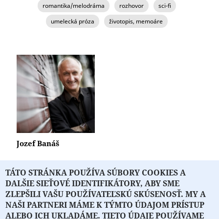
romantika/melodráma
rozhovor
sci-fi
umelecká próza
životopis, memoáre
STRÁNKY
Jozef Banáš
TÁTO STRÁNKA POUŽÍVA SÚBORY COOKIES A
DALŠIE SIEŤOVÉ IDENTIFIKÁTORY, ABY SME
« prvá
‹ predchádzajúca
1
2
ZLEPŠILI VAŠU POUŽÍVATEĽSKÚ SKÚSENOSŤ. MY A
NAŠI PARTNERI MÁME K TÝMTO ÚDAJOM PRÍSTUP
ALEBO ICH UKLADÁME. TIETO ÚDAJE POUŽÍVAME